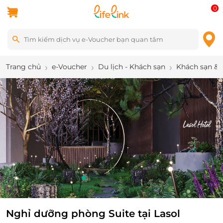
0
Trang chủ
e-Voucher
Du lịch - Khách sạn
Khách sạn & 
1
/
8
Nghỉ dưỡng phòng Suite tại Lasol