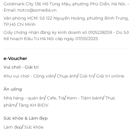
Goldmark City 136 Hồ Tùng Mậu, phường Phú Diễn, Hà Nội. –
Email: hotro@ssmedia.vn
Văn phòng HCM: Số 122 Nguyễn Hoàng, phường Bình Trưng,
TP.Hồ Chí Minh
Giấy chứng nhận đăng ký kinh doanh số 0105228259 - Do Sở
Kế hoạch Đầu Tư Hà Nội cấp ngày 07/05/2025
e-Voucher
Vui chơi - Giải trí
/
/
/
Khu vui chơi - Công viên
Chụp ảnh
Giải trí
Giải trí online
Bên cạnh đó, du khách sẽ có cơ hội thưởng thức các
Ăn uống
món ăn thơm ngon, hấp dẫn tại nhà hàng sang
trọng, rộng rãi và được chế biến qua bàn tay khéo
/
/
/
Nhà hàng - quán ăn
Cafe, Trà
Kem - Tiệm bánh
Thực
léo của đội ngũ đầu bếp tài hoa sẽ mang đến trải
/
phẩm
Tặng KH BIDV
nghiệm ẩm thực ấn tượng.
Sức khỏe & Làm đẹp
/
Làm đẹp
Sức khỏe