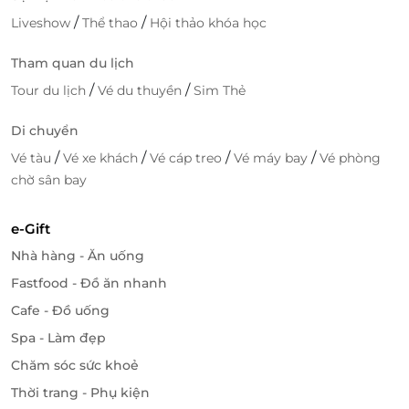
/
/
Liveshow
Thể thao
Hội thảo khóa học
Tham quan du lịch
/
/
Tour du lịch
Vé du thuyền
Sim Thẻ
Di chuyển
/
/
/
/
Vé tàu
Vé xe khách
Vé cáp treo
Vé máy bay
Vé phòng
chờ sân bay
e-Gift
Với đội ngũ nhân viên chu đáo, nhiệt tình, tận tâm
Nhà hàng - Ăn uống
cùng chất lượng dịch vụ đẳng cấp,
Lasol Boutique
Fastfood - Đồ ăn nhanh
Hotel Đà Lạt hứa hẹn sẽ mang đến sự hài lòng nhất
tới mọi khách hàng.
Cafe - Đồ uống
Spa - Làm đẹp
Truy cập
LifeLink
để sở hữu vô vàn deal du lịch hấp
dẫn bạn nhé!
Chăm sóc sức khoẻ
Thời trang - Phụ kiện