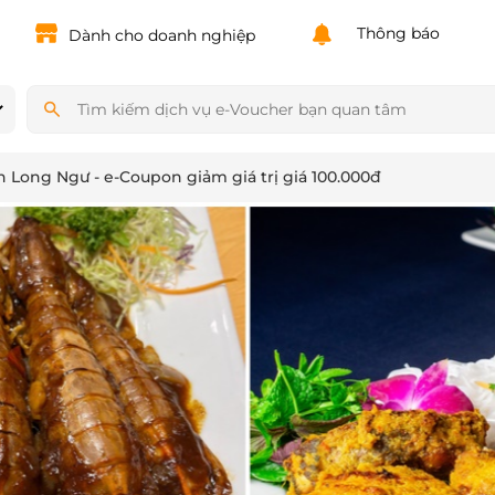
Powered by
Translate
Thông báo
Dành cho doanh nghiệp
 Long Ngư - e-Coupon giảm giá trị giá 100.000đ