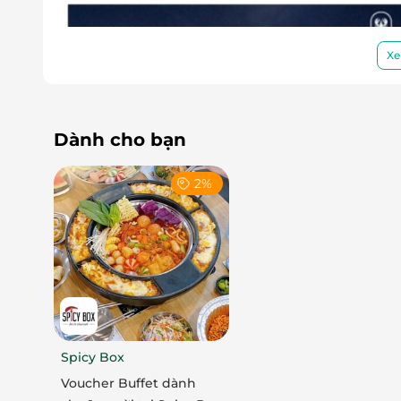
Xe
Dành cho bạn
2%
Spicy Box
Không gian sang trọng – Ấm cúng từng 
Voucher Buffet dành