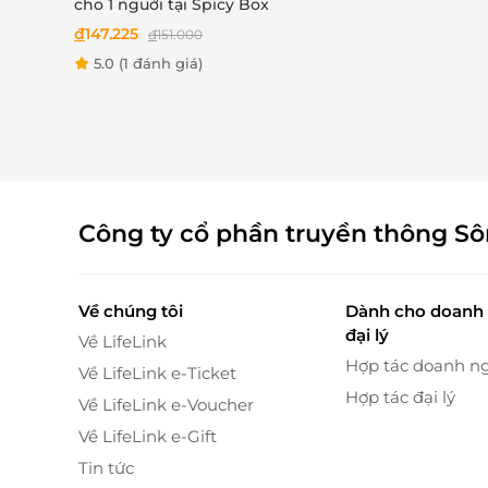
cho 1 nguời tại Spicy Box
Ngay khi bước vào
Hải sản Long Ngư
, bạn sẽ 
đ
147.225
đ
151.000
hiện đại và nét đẹp truyền thống Á Đông. Khôn
5.0
(1 đánh giá)
đèn dịu nhẹ và cách bài trí khéo léo, tạo nê
Đây là lựa chọn hoàn hảo cho:
Những
buổi gặp gỡ quan trọng
với đối tác
Bữa tiệc gia đình
ấm cúng, sum vầy.
Dịp kỷ niệm đặc biệt
, sinh nhật hay lễ kỷ 
Công ty cổ phần truyền thông S
Về chúng tôi
Dành cho doanh 
đại lý
Về LifeLink
Hợp tác doanh n
Về LifeLink e-Ticket
Hợp tác đại lý
Về LifeLink e-Voucher
Về LifeLink e-Gift
Tin tức