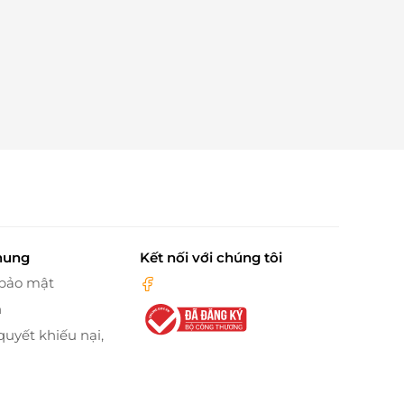
hung
Kết nối với chúng tôi
 bảo mật
n
quyết khiếu nại,