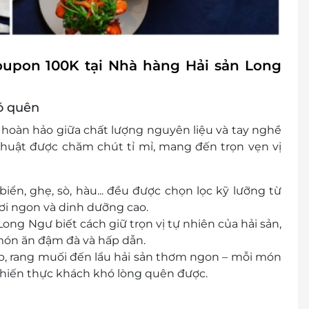
oupon 100K tại Nhà hàng Hải sản Long
hó quên
a hoàn hảo giữa
chất lượng nguyên liệu
và
tay nghề
huật được chăm chút tỉ mỉ, mang đến trọn vẹn vị
ển, ghẹ, sò, hàu... đều được chọn lọc kỹ lưỡng từ
ơi ngon và dinh dưỡng cao.
ong Ngư biết cách giữ trọn vị tự nhiên của hải sản,
 món ăn đậm đà và hấp dẫn.
, rang muối đến lẩu hải sản thơm ngon – mỗi món
hiến thực khách khó lòng quên được.