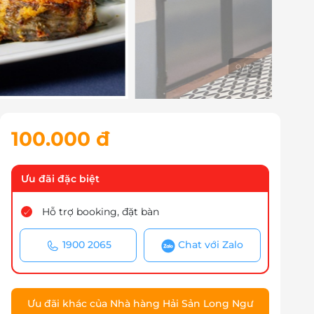
10
/
12
100.000 đ
Ưu đãi đặc biệt
Hỗ trợ booking, đặt bàn
1900 2065
Chat với Zalo
Ưu đãi khác của Nhà hàng Hải Sản Long Ngư