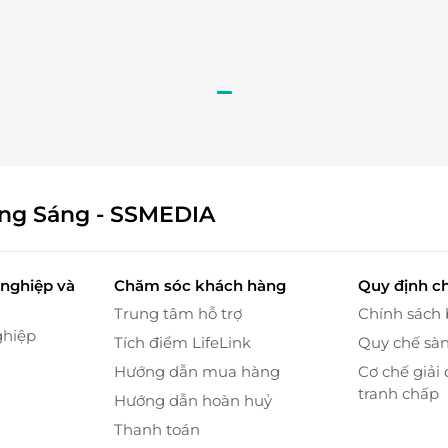
cảm nhận được sự kết hợp hài hòa giữa phong cách
g gian được thiết kế tinh tế với tông màu ấm, ánh
n cảm giác gần gũi mà vẫn giữ được vẻ sang trọng.
, đồng nghiệp.
niệm đáng nhớ.
ông Sáng - SSMEDIA
nghiệp và
Chăm sóc khách hàng
Quy định c
Trung tâm hỗ trợ
Chính sách
ghiệp
Tích điểm LifeLink
Quy chế sà
Hướng dẫn mua hàng
Cơ chế giải 
tranh chấp
Hướng dẫn hoàn huỷ
Thanh toán