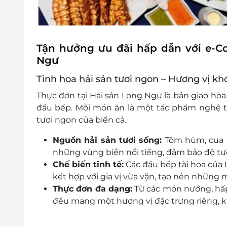
Tận hưởng ưu đãi hấp dẫn với e-C
Ngư
Tinh hoa hải sản tươi ngon – Hương vị k
Thực đơn tại
Hải sản Long Ngư
là bản giao hò
đầu bếp
. Mỗi món ăn là một tác phẩm nghệ t
tươi ngon của biển cả.
Nguồn hải sản tươi sống:
Tôm hùm, cua bi
những vùng biển nổi tiếng, đảm bảo độ tư
Chế biến tinh tế:
Các đầu bếp tài hoa của L
kết hợp với gia vị vừa vặn, tạo nên những
Thực đơn đa dạng:
Từ các món nướng, hấp
đều mang một hương vị đặc trưng riêng, k