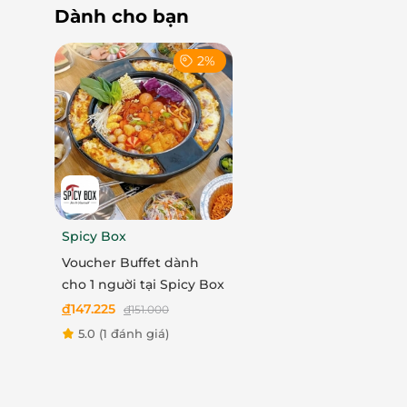
Dành cho bạn
2%
Spicy Box
Voucher Buffet dành
cho 1 nguời tại Spicy Box
đ
147.225
đ
151.000
5.0
(1 đánh giá)