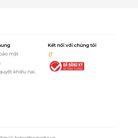
hung
Kết nối với chúng tôi
 bảo mật
n
quyết khiếu nại,
– Email: hotro@ssmedia.vn