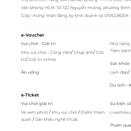
Văn phòng HCM: Số 122 Nguyễn Hoàng, phường Bình 
Giấy chứng nhận đăng ký kinh doanh số 0105228259 -
e-Voucher
Vui chơi - Giải trí
Nhà hàng 
Tiệm bán
/
/
Khu vui chơi - Công viên
Chụp ảnh
Giải
/
trí
Giải trí online
Sức khỏe
/
Ăn uống
Làm đẹp
Du lịch -
e-Ticket
Vui chơi giải trí
Sự kiện v
/
/
Vé xem phim
Khu vui chơi
Điểm tham
Liveshow
/
quan
Sân khấu nghệ thuật
Tham quan