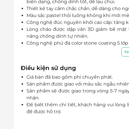
biến dạng, chống dính tốt, dễ lau chùi.
Thiết kế tay cầm chắc chắn, dễ dàng cho ng
Màu sắc pastel thổi luồng không khí mới mẻ 
Công nghệ đúc nguyên khối cao cấp: tăng k
Lòng chảo được dập vân 3D giảm bề mặt t
năng chống dính tự nhiên.
Công nghệ phủ đá color stone coating 5 lớp 
chùi rửa bằng kim loại.
Xe
Sản phẩm không chứa các chất gây nguy hiể
chất độc hại trong quá trình đun nấu. Hạn c
Điều kiện sử dụng
Lan tỏa nhiệt nhanh và đều, tiết kiệm năng
Giá bán đã bao gồm phí chuyển phát.
được hương vị của món ăn.
Sản phẩm được giao với màu sắc ngẫu nhiên
Nắp nồi bằng kính cường lực trong suốt d
Sản phẩm sẽ được giao trong vòng 5-7 ngày 
cách nhiệt. Viền inox chắc chắn giúp hạn ch
nhận.
Nồi được cấu tạo đáy từ nên sử dụng được tr
Để biết thêm chi tiết, khách hàng vui lòng l
...
để được hỗ trợ.
Đường kính: 18 cm
Thân cao: 110 mm
Độ dày: 3 mm