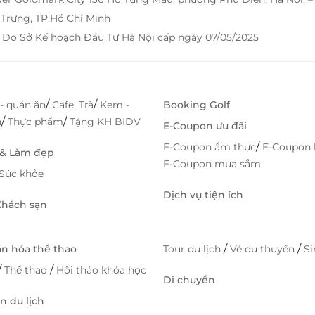
Trưng, TP.Hồ Chí Minh
 Do Sở Kế hoạch Đầu Tư Hà Nội cấp ngày 07/05/2025
/
/
- quán ăn
Cafe, Trà
Kem -
Booking Golf
/
/
h
Thực phẩm
Tặng KH BIDV
E-Coupon ưu đãi
/
E-Coupon ẩm thực
E-Coupon 
 & Làm đẹp
E-Coupon mua sắm
Sức khỏe
Dịch vụ tiện ích
 Khách sạn
/
/
ăn hóa thể thao
Tour du lịch
Vé du thuyền
S
/
/
Thể thao
Hội thảo khóa học
Di chuyển
 du lịch