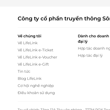
Công ty cổ phần truyền thông S
Về chúng tôi
Dành cho doanh 
đại lý
Về LifeLink
Hợp tác doanh n
Về LifeLink e-Ticket
Hợp tác đại lý
Về LifeLink e-Voucher
Về LifeLink e-Gift
Tin tức
Blog LifeLink
Cơ hội nghề nghiệp
Điều khoản sử dụng
Trụ sở chính: Tầng 12A Tòa văn phòng - TTTM ROX To