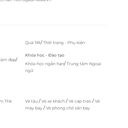
/
Quà Tết
Thời trang - Phụ kiện
Khóa học - Đào tạo
/
làm đẹp
/
Khóa học ngắn hạn
Trung tâm Ngoại
ngữ
/
/
/
im Thẻ
Vé tàu
Vé xe khách
Vé cáp treo
Vé
/
máy bay
Vé phòng chờ sân bay