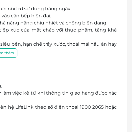
ười nội trợ sử dụng hàng ngày.
vào căn bếp hiện đại.
hả năng năng chịu nhiệt và chống biến dạng.
iếp xúc của mặt chảo với thực phẩm, tăng khả
siêu bền, hạn chế trầy xước, thoải mái nấu ăn hay
m thêm
m như PFOA, chì, Cadimi và không phát sinh các
hế sử dụng dầu mỡ, tốt cho sức khỏe.
 lượng và giúp thực phẩm chín đều và giữ nguyên
.
ày dặn, chịu nhiệt tốt với phần núm bằng nhựa
làm việc kể từ khi thông tin giao hàng được xác
ế nguy cơ nứt vỡ nếu chẳng may bị rơi.
ên mọi loại bếp: bếp từ, bếp gas, bếp hồng ngoại
iên hệ LifeLink theo số điện thoại 1900 2065 hoặc