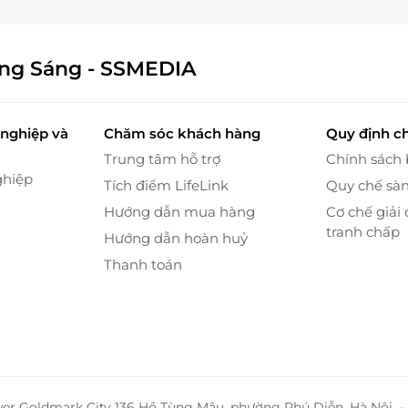
ông Sáng - SSMEDIA
nghiệp và
Chăm sóc khách hàng
Quy định c
Trung tâm hỗ trợ
Chính sách
ghiệp
Tích điểm LifeLink
Quy chế sà
Hướng dẫn mua hàng
Cơ chế giải 
tranh chấp
Hướng dẫn hoàn huỷ
Thanh toán
wer Goldmark City 136 Hồ Tùng Mậu, phường Phú Diễn, Hà Nội. 