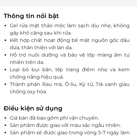
Thông tin nổi bật
Gel rửa mặt thảo mộc làm sạch dịu nhẹ, không
gây khô căng sau khi rửa.
Kết hợp chất hoạt động bề mặt nguồn gốc dầu
dừa, thân thiện với làn da.
Hỗ trợ nuôi dưỡng và bảo vệ lớp màng ẩm tự
nhiên trên da.
Loại bỏ bụi bẩn, lớp trang điểm nhẹ và kem
chống nắng hiệu quả.
Thành phần Rau má, Ô-liu, Kỷ tử, Trà xanh giàu
chống oxy hóa.
Lô hội và Dưa chuột giúp dưỡng ẩm, cân bằng
độ ẩm tự nhiên.
Điều kiện sử dụng
Phù hợp nhiều loại da và quy trình chăm sóc
Giá bán đã bao gồm phí vận chuyển.
hằng ngày.
Sản phẩm được giao với màu sắc ngẫu nhiên.
Sản phẩm sẽ được giao trong vòng 5-7 ngày làm