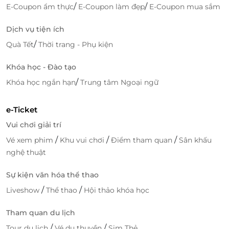
/
/
E-Coupon ẩm thực
E-Coupon làm đẹp
E-Coupon mua sắm
Dịch vụ tiện ích
/
Quà Tết
Thời trang - Phụ kiện
Khóa học - Đào tạo
/
Khóa học ngắn hạn
Trung tâm Ngoại ngữ
e-Ticket
Vui chơi giải trí
/
/
/
Vé xem phim
Khu vui chơi
Điểm tham quan
Sân khấu
nghệ thuật
Sự kiện văn hóa thể thao
/
/
Liveshow
Thể thao
Hội thảo khóa học
Tham quan du lịch
/
/
Tour du lịch
Vé du thuyền
Sim Thẻ