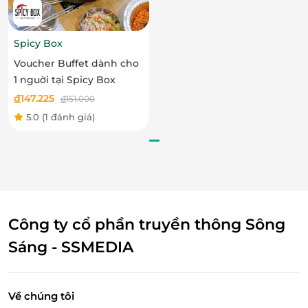
Spicy Box
Voucher Buffet dành cho
1 nguời tại Spicy Box
đ
147.225
đ
151.000
5.0
(1 đánh giá)
Công ty cổ phần truyền thông Sông
Sáng - SSMEDIA
Về chúng tôi