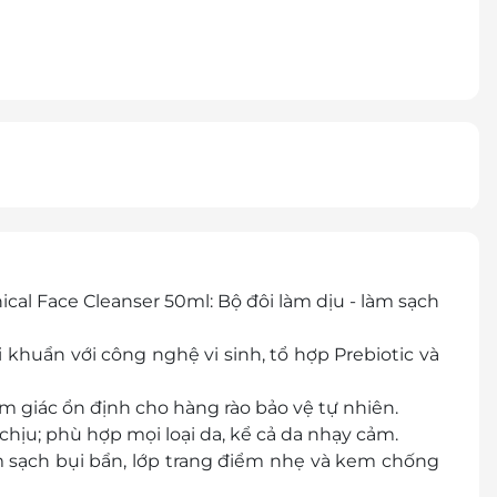
al Face Cleanser 50ml: Bộ đôi làm dịu - làm sạch
 khuẩn với công nghệ vi sinh, tổ hợp Prebiotic và
cảm giác ổn định cho hàng rào bảo vệ tự nhiên.
hịu; phù hợp mọi loại da, kể cả da nhạy cảm.
àm sạch bụi bẩn, lớp trang điểm nhẹ và kem chống