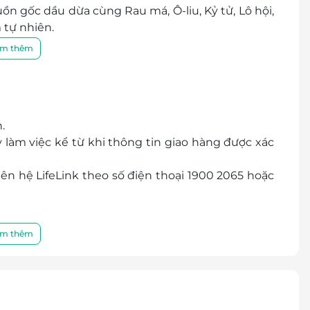
n gốc dầu dừa cùng Rau má, Ô-liu, Kỷ tử, Lô hội,
 tự nhiên.
hông khô căng; phù hợp nhiều loại da và các chu
m thêm
.
làm việc kể từ khi thông tin giao hàng được xác
iên hệ LifeLink theo số điện thoại 1900 2065 hoặc
m thêm