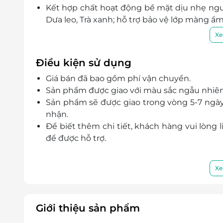
Kết hợp chất hoạt động bề mặt dịu nhẹ nguồ
Dưa leo, Trà xanh; hỗ trợ bảo vệ lớp màng ẩm
Mang lại làn da mềm mại, sạch thoáng mà k
Xe
trình chăm sóc hằng ngày.
Điều kiện sử dụng
Giá bán đã bao gồm phí vận chuyển.
Sản phẩm được giao với màu sắc ngẫu nhiên
Sản phẩm sẽ được giao trong vòng 5-7 ngày 
nhận.
Để biết thêm chi tiết, khách hàng vui lòng l
để được hỗ trợ.
Xe
Giới thiệu sản phẩm