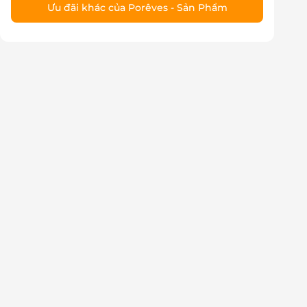
Ưu đãi khác của Porêves - Sản Phẩm