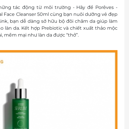
hững tác động từ môi trường - Hãy để Porêves -
l Face Cleanser 50ml cùng bạn nuôi dưỡng vẻ đẹp
eLink, bạn dễ dàng sở hữu bộ đôi chăm da giúp làm
 làn da. Kết hợp Prebiotic và chiết xuất thảo mộc
ái, mềm mại như làn da được “thở”.