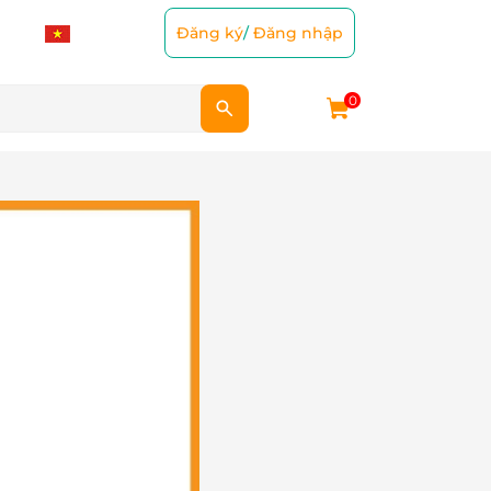
Đăng ký
/
Đăng nhập
0