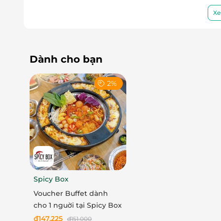
Xe
Dành cho bạn
2%
Spicy Box
Voucher Buffet dành
cho 1 nguời tại Spicy Box
đ
147.225
đ
151.000