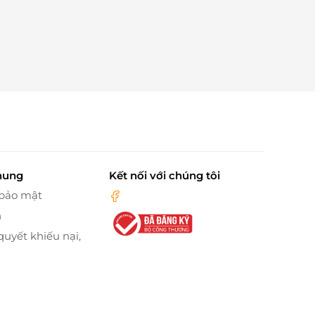
hung
Kết nối với chúng tôi
 bảo mật
n
quyết khiếu nại,