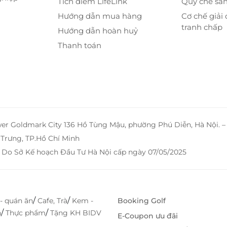
Tích điểm LifeLink
Quy chế sà
Hướng dẫn mua hàng
Cơ chế giải 
uxe Room còn được trang bị đầy đủ các tiện nghi
tranh chấp
Hướng dẫn hoàn huỷ
 Trong phòng có máy pha cà phê và trà, giúp bạn
Thanh toán
iãn ngay tại phòng mà không cần phải ra ngoài.
ồ uống, giúp bạn giải nhiệt trong những ngày nắng
wer Goldmark City 136 Hồ Tùng Mậu, phường Phú Diễn, Hà Nội. 
Trưng, TP.Hồ Chí Minh
 Do Sở Kế hoạch Đầu Tư Hà Nội cấp ngày 07/05/2025
/
/
- quán ăn
Cafe, Trà
Kem -
Booking Golf
/
/
h
Thực phẩm
Tặng KH BIDV
E-Coupon ưu đãi