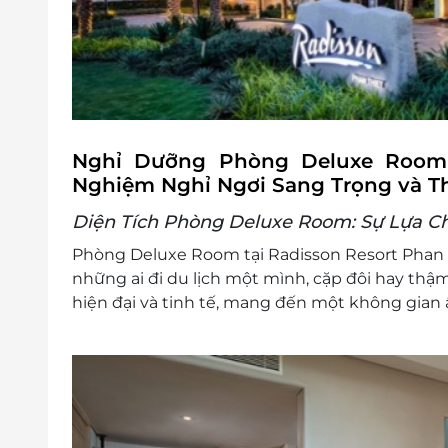
đãi nhất
Quy định nhận trả phòng:
Giờ nhận phòng: 14h00
Giờ trả phòng: 12h00
Điều kiện khác:
Áp dụng 01 E-Voucher/E-Coupon cho 02
Nghỉ Dưỡng Phòng Deluxe Room tạ
Một khách hàng được mua nhiều E-Vou
Nghiệm Nghỉ Ngơi Sang Trọng và T
E-Voucher/E-Coupon không có giá trị quy 
Không áp dụng đồng thời với chương tr
Diện Tích Phòng Deluxe Room: Sự Lựa C
Phòng Deluxe Room tại Radisson Resort Phan Th
những ai đi du lịch một mình, cặp đôi hay thậm
hiện đại và tinh tế, mang đến một không gian 