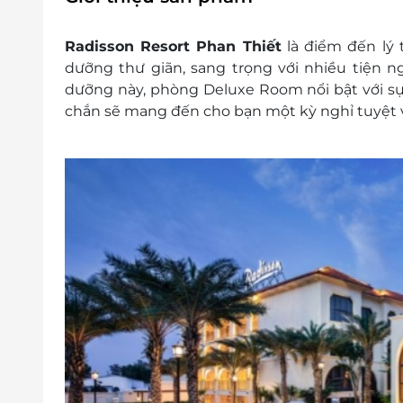
Chi phí di chuyển tới khách sạn,….
Giá trẻ em:
Radisson Resort Phan Thiết
là điểm đến lý
Trẻ em dưới 6 tuổi có bao gồm ăn sáng
dưỡng thư giãn, sang trọng với nhiều tiện ng
Trẻ em (từ 6 tuổi - 11 tuổi) đã bao gồ
dưỡng này, phòng Deluxe Room nổi bật với sự t
VNĐ/bé
chắn sẽ mang đến cho bạn một kỳ nghỉ tuyệt v
Trẻ em (từ 6 tuổi - 11 tuổi) đã bao 
VNĐ/bé
Người lớn (từ 12 tuổi trở lên) đã bao
VNĐ/bé
Điều kiện đặt tour:
Hotline đặt tour & tư vấn (9h00-20h00): 
Văn phòng HCM: 028 6680 8757 / 0387 8
Liên hệ cho LifeLink để kiểm tra tình 
mức giá ưu đãi nhất
Phụ thu:
Giá áp dụng thứ 2 - thứ 4
Thứ 5 & Chủ Nhật phụ thu: 100.000 VN
Thứ 6 & thứ 7 phụ thu 600.000 VNĐ/p
Giá áp dụng hết 31/12/2024 sau giai đ