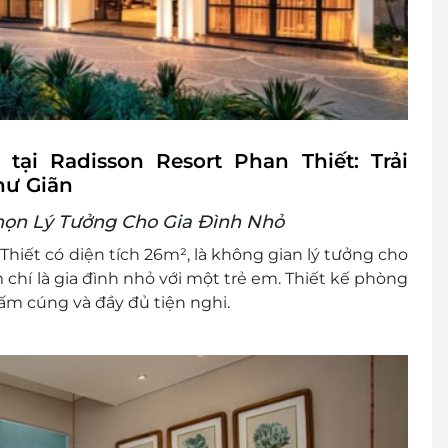
 khách
i Radisson Resort Phan Thiết: Trải
cher/E-Coupon
hư Giãn
đổi thành tiền mặt, không trả lại tiền thừa
ình khuyến mại khác.
họn Lý Tưởng Cho Gia Đình Nhỏ
iết có diện tích 26m², là không gian lý tưởng cho
 chí là gia đình nhỏ với một trẻ em. Thiết kế phòng
ấm cúng và đầy đủ tiện nghi.