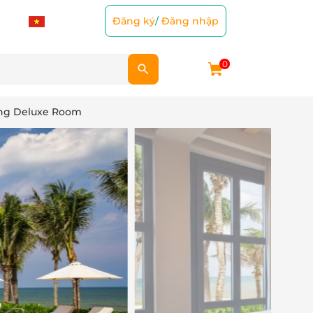
Đăng ký
/
Đăng nhập
0
òng Deluxe Room