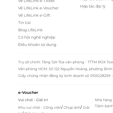
Về LifeLink e-Ticket
Tiện Nghi Và Dịch Vụ Sang Trọng
Hợp tác đại lý
Về LifeLink e-Voucher
Không chỉ có không gian rộng rãi, phòng Del
Về LifeLink e-Gift
hiện đại, đáp ứng mọi nhu cầu của du khách.
Tin tức
thưởng thức những tách cà phê nóng, thư g
Blog LifeLink
Minibar cũng được cung cấp đầy đủ các loại đ
Cơ hội nghề nghiệp
nóng.
Điều khoản sử dụng
Trụ sở chính: Tầng 12A Tòa văn phòng - TTTM ROX To
Văn phòng HCM: Số 122 Nguyễn Hoàng, phường Bình 
Giấy chứng nhận đăng ký kinh doanh số 0105228259 -
e-Voucher
Vui chơi - Giải trí
Nhà hàng 
Tiệm bán
/
/
Khu vui chơi - Công viên
Chụp ảnh
Giải