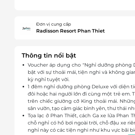
Đơn vị cung cấp
Radisson Resort Phan Thiet
Thông tin nổi bật
Voucher áp dụng cho "Nghỉ dưỡng phòng De
bật với sự thoải mái, tiện nghi và không g
kỳ nghỉ tuyệt vời.
1 đêm nghỉ dưỡng phòng Deluxe với diện t
đôi hoặc hai người lớn đi cùng một trẻ em. 
trên chiếc giường cỡ King thoải mái. Nhữ
sân vườn, tạo cảm giác bình yên, thư thái n
Tọa lạc ở Phan Thiết, cách Ga xe lửa Phan 
chỗ nghỉ có hồ bơi ngoài trời, chỗ đậu xe r
nghỉ này có các tiện nghi như khu vực bãi b