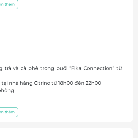
a đón, dịch vụ phòng và Wi-Fi miễn phí.
m thêm
trà và cà phê trong buổi “Fika Connection” từ
tại nhà hàng Citrino từ 18h00 đến 22h00
 phòng
g ngày
m thêm
ống, giặt ủi,…
rình