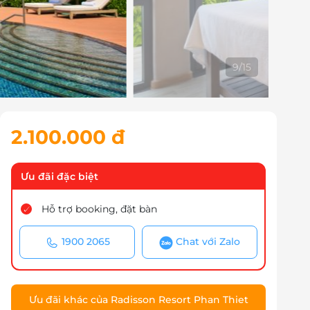
9
/
15
2.100.000 đ
Ưu đãi đặc biệt
Hỗ trợ booking, đặt bàn
1900 2065
Chat với Zalo
Ưu đãi khác của Radisson Resort Phan Thiet