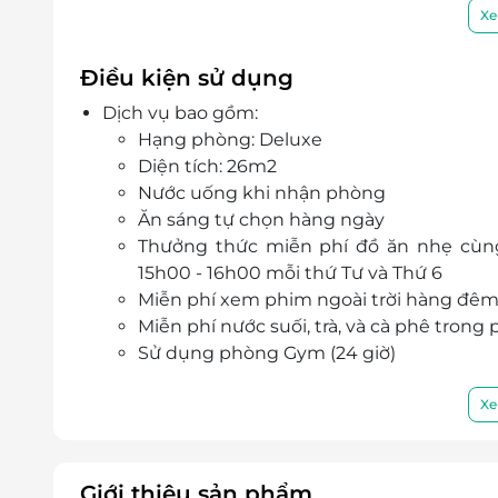
Khách sạn cung cấp lễ tân 24/24, dịch vụ đư
Xe
Điều kiện sử dụng
Dịch vụ bao gồm:
Hạng phòng: Deluxe
Diện tích: 26m2
Nước uống khi nhận phòng
Ăn sáng tự chọn hàng ngày
Thưởng thức miễn phí đồ ăn nhẹ cùng 
15h00 - 16h00 mỗi thứ Tư và Thứ 6
Miễn phí xem phim ngoài trời hàng đêm 
Miễn phí nước suối, trà, và cà phê trong
Sử dụng phòng Gym (24 giờ)
Truy cập internet miễn phí
Sử dụng Hồ bơi từ 6h00 đến 20h00 hàn
Xe
Dịch vụ không bao gồm:
Các chi phí cá nhân như điện thoại , ăn u
Chi phí không được nếu trong chương t
Giới thiệu sản phẩm