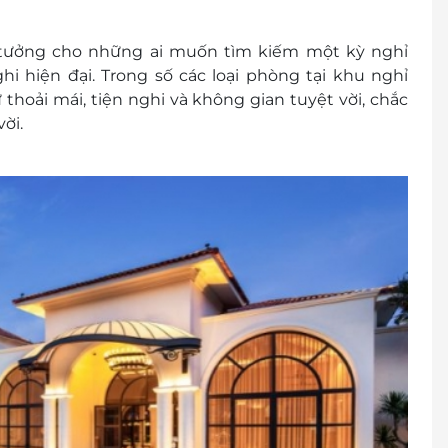
 tưởng cho những ai muốn tìm kiếm một kỳ nghỉ
 và nằm chung với bố mẹ miễn phí
hi hiện đại. Trong số các loại phòng tại khu nghỉ
m ăn sáng và không có giường phụ phụ thu 215.000
hoải mái, tiện nghi và không gian tuyệt vời, chắc
ời.
gồm ăn sáng và có giường phụ: phụ thu 450.000
 gồm ăn sáng và có giường phụ: phụ thu 935.000
1900 2065 / 0387 881 956
81 956
trạng phòng trống trước khi mua dịch vụ và nhận
Đ/phòng/đêm
hòng/đêm
oạn trên khách hàng liên hệ để nhận được mức ưu