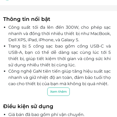
Thông tin nổi bật
Công suất tối đa lên đến 300W, cho phép sạc
nhanh và đồng thời nhiều thiết bị như MacBook,
Dell XPS, iPad, iPhone, và Galaxy S.
Trang bị 5 cổng sạc bao gồm cổng USB-C và
USB-A, bạn có thể dễ dàng sạc cùng lúc tới 5
thiết bị, giúp tiết kiệm thời gian và công sức khi
sử dụng nhiều thiết bị cùng lúc.
Công nghệ GaN tiên tiến giúp tăng hiệu suất sạc
nhanh và giữ nhiệt độ an toàn, đảm bảo tuổi thọ
cao cho thiết bị của bạn mà không bị quá nhiệt.
Màn hình LED hiển thị công suất và tình trạng
Xem thêm
sạc của từng cổng, giúp bạn dễ dàng theo dõi và
quản lý quá trình sạc.
Điều kiện sử dụng
Thiết kế nhỏ gọn, dễ dàng mang theo khi di
Giá bán đã bao gồm phí vận chuyển.
chuyển hoặc bố trí trên bàn làm việc một cách