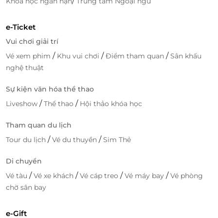
/
Khóa học ngắn hạn
Trung tâm Ngoại ngữ
e-Ticket
Vui chơi giải trí
/
/
/
Vé xem phim
Khu vui chơi
Điểm tham quan
Sân khấu
nghệ thuật
Sự kiện văn hóa thể thao
/
/
Liveshow
Thể thao
Hội thảo khóa học
Tham quan du lịch
/
/
Tour du lịch
Vé du thuyền
Sim Thẻ
Di chuyển
/
/
/
/
Vé tàu
Vé xe khách
Vé cáp treo
Vé máy bay
Vé phòng
chờ sân bay
e-Gift