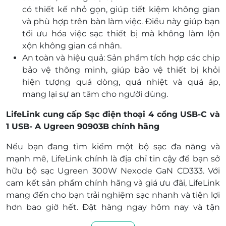
có thiết kế nhỏ gọn, giúp tiết kiệm không gian
và phù hợp trên bàn làm việc. Điều này giúp bạn
tối ưu hóa việc sạc thiết bị mà không làm lộn
xộn không gian cá nhân.
An toàn và hiệu quả: Sản phẩm tích hợp các chip
bảo vệ thông minh, giúp bảo vệ thiết bị khỏi
hiện tượng quá dòng, quá nhiệt và quá áp,
mang lại sự an tâm cho người dùng.
LifeLink cung cấp Sạc điện thoại 4 cổng USB-C và
1 USB- A Ugreen 90903B chính hãng
Nếu bạn đang tìm kiếm một bộ sạc đa năng và
mạnh mẽ, LifeLink chính là địa chỉ tin cậy để bạn sở
hữu bộ sạc Ugreen 300W Nexode GaN CD333. Với
cam kết sản phẩm chính hãng và giá ưu đãi, LifeLink
mang đến cho bạn trải nghiệm sạc nhanh và tiện lợi
hơn bao giờ hết. Đặt hàng ngay hôm nay và tận
hưởng sự tiện ích của một giải pháp sạc toàn diện!