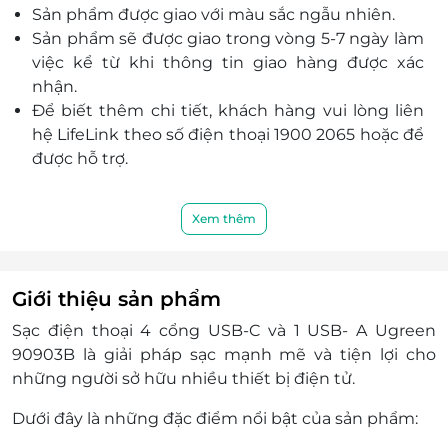
Sản phẩm được giao với màu sắc ngẫu nhiên.
gọn gàng và ngăn nắp.
Sản phẩm sẽ được giao trong vòng 5-7 ngày làm
Tương thích với nhiều loại thiết bị công nghệ
việc kể từ khi thông tin giao hàng được xác
khác nhau, từ laptop, điện thoại, máy tính bảng
nhận.
đến các thiết bị hỗ trợ sạc nhanh, giúp đáp ứng
Để biết thêm chi tiết, khách hàng vui lòng liên
nhu cầu sạc đa dạng của bạn.
hệ LifeLink theo số điện thoại 1900 2065 hoặc để
được hỗ trợ.
Xem thêm
Giới thiệu sản phẩm
Sạc điện thoại 4 cổng USB-C và 1 USB- A Ugreen
90903B là giải pháp sạc mạnh mẽ và tiện lợi cho
những người sở hữu nhiều thiết bị điện tử.
Dưới đây là những đặc điểm nổi bật của sản phẩm: