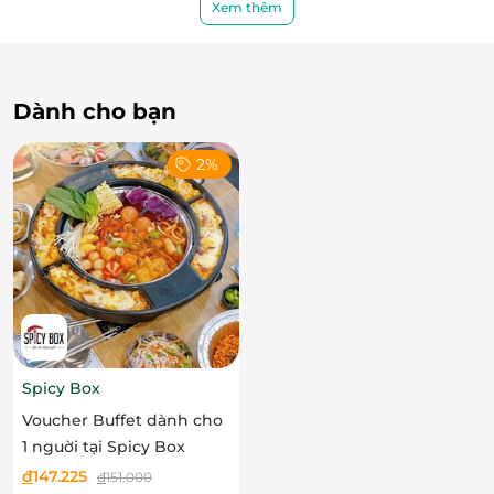
Xem thêm
LifeLink
Dành cho bạn
2%
Spicy Box
Voucher Buffet dành cho
1 nguời tại Spicy Box
đ
147.225
đ
151.000