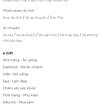
/
/
Liveshow
Thể thao
Hội thảo khóa học
Tham quan du lịch
/
/
Tour du lịch
Vé du thuyền
Sim Thẻ
Di chuyển
/
/
/
/
Vé tàu
Vé xe khách
Vé cáp treo
Vé máy bay
Vé phòng
chờ sân bay
e-Gift
Nhà hàng - Ăn uống
Fastfood - Đồ ăn nhanh
Cafe - Đồ uống
Spa - Làm đẹp
Chăm sóc sức khoẻ
Thời trang - Phụ kiện
Siêu thị - Mua sắm