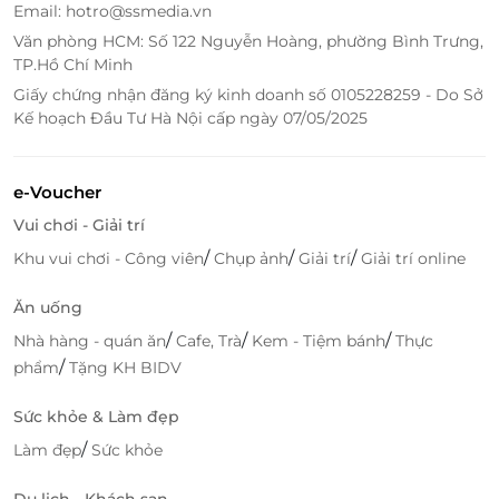
Email: hotro@ssmedia.vn
Văn phòng HCM: Số 122 Nguyễn Hoàng, phường Bình Trưng,
TP.Hồ Chí Minh
Giấy chứng nhận đăng ký kinh doanh số 0105228259 - Do Sở
Kế hoạch Đầu Tư Hà Nội cấp ngày 07/05/2025
e-Voucher
Vui chơi - Giải trí
/
/
/
Khu vui chơi - Công viên
Chụp ảnh
Giải trí
Giải trí online
Ăn uống
/
/
/
Nhà hàng - quán ăn
Cafe, Trà
Kem - Tiệm bánh
Thực
/
phẩm
Tặng KH BIDV
Sức khỏe & Làm đẹp
/
Làm đẹp
Sức khỏe
Du lịch - Khách sạn