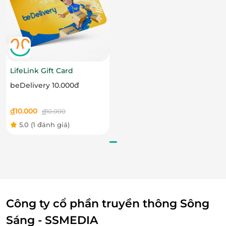
thức m
ón ngon mà còn t
ận h
ư
ởng kh
ông gian
ấm
c
úng, tho
ải m
ái
- n
ơi lưu gi
ữ những khoảnh khắc
ý
ngh
ĩa b
ên gia
đ
ình và b
ạn b
è.
LifeLink Gift Card
beDelivery 10.000đ
đ
10.000
đ
10.000
5.0
(1 đánh giá)
Công ty cổ phần truyền thông Sông
Sáng - SSMEDIA