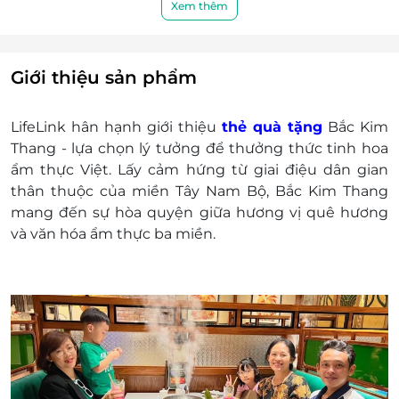
Quý khách có trách nhiệm bảo mật thông tin
Xem thêm
mã thẻ quà tặng sau khi đặt mua. LifeLink và
Bắc Kim Thang sẽ không chịu trách nhiệm hoàn
trả các mã thẻ bị mất hoặc ở trạng thái "đã sử
Giới thiệu sản phẩm
dụng" với bất kỳ lý do gì.
LifeLink sẽ khôngchịu trách nhiệm đối với chất
LifeLink h
ân h
ạnh giới thiệu
thẻ qu
à t
ặng
Bắc Kim
lượng sản phẩm hoặc dịch vụ được cung cấp
Thang
- l
ựa chọn l
ý t
ư
ởng
đ
ể th
ư
ởng thức tinh hoa
cũng như đối với các tranh chấp về sau giữa
ẩm thực Việt. Lấy cảm hứng từ giai
đi
ệu d
ân gian
khách hàng và nhà cung cấp.
thân thu
ộc của miền T
ây Nam B
ộ, Bắc Kim Thang
LifeLink có quyền sửa chữa hoặc thay đổi điều
mang
đ
ến sự h
òa quy
ện giữa h
ương v
ị qu
ê h
ương
khoản và điều kiện sử dụng mà không thông
v
à v
ăn h
óa
ẩm thực ba miền.
báo trước.