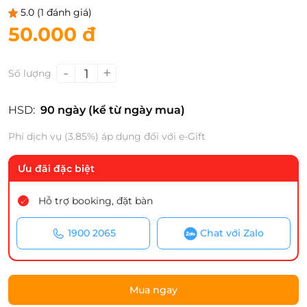
5.0
(1 đánh giá)
50.000 đ
-
+
1
Số lượng
HSD:
90 ngày (kể từ ngày mua)
Phí dịch vụ (3.85%) áp dụng đối với e-Gift
Ưu đãi đặc biệt
Hỗ trợ booking, đặt bàn
1900 2065
Chat với Zalo
Mua ngay