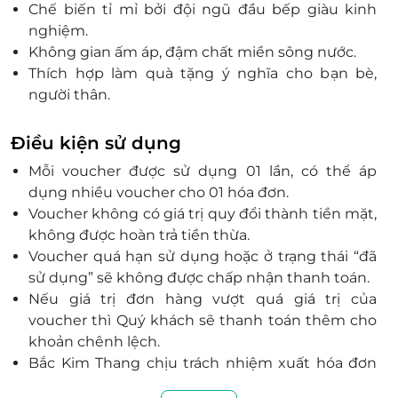
Chế biến tỉ mỉ bởi
đ
ội ng
ũ đ
ầu bếp gi
àu kinh
nghi
ệm.
Kh
ông gian
ấm
áp,
đ
ậm chất miền s
ông n
ư
ớc.
Th
ích h
ợp l
àm quà t
ặng
ý ngh
ĩa cho b
ạn b
è,
ng
ư
ời th
ân.
Mua t
ại LifeLink
đ
ể nhận
ưu đ
ãi h
ấp dẫn.
Điều kiện sử dụng
Mỗi voucher được sử dụng 01 lần, có thể áp
dụng nhiều voucher cho 01 hóa đơn.
Voucher không có giá trị quy đổi thành tiền mặt,
không được hoàn trả tiền thừa.
Voucher quá hạn sử dụng hoặc ở trạng thái “đã
sử dụng” sẽ không được chấp nhận thanh toán.
Nếu giá trị đơn hàng vượt quá giá trị của
voucher thì Quý khách sẽ thanh toán thêm cho
khoản chênh lệch.
Bắc Kim Thang chịu trách nhiệm xuất hóa đơn
tài chính khi Quý khách yêu cầu.