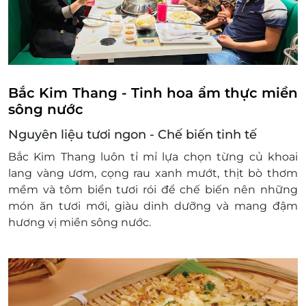
Bắc Kim Thang -
Tinh hoa
ẩm thực miền
s
ông n
ư
ớc
Nguy
ên li
ệu t
ươi ngon
- Ch
ế biến tinh tế
Bắc Kim Thang lu
ôn t
ỉ mỉ lựa chọn từng củ khoai
lang v
àng
ươm, c
ọng rau xanh m
ư
ớt, thịt b
ò th
ơm
m
ềm v
à tôm bi
ển t
ươi r
ói
đ
ể chế biến n
ên nh
ững
m
ón
ăn tươi m
ới, gi
àu dinh d
ư
ỡng v
à mang
đ
ậm
h
ương v
ị miền s
ông n
ư
ớc.