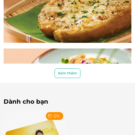
Xem thêm
Dành cho bạn
0%
Kh
ông gian
ấm
áp
- Tr
ải nghiệm
đ
áng nh
ớ
Tại Bắc Kim Thang, thực kh
ách không ch
ỉ th
ư
ởng