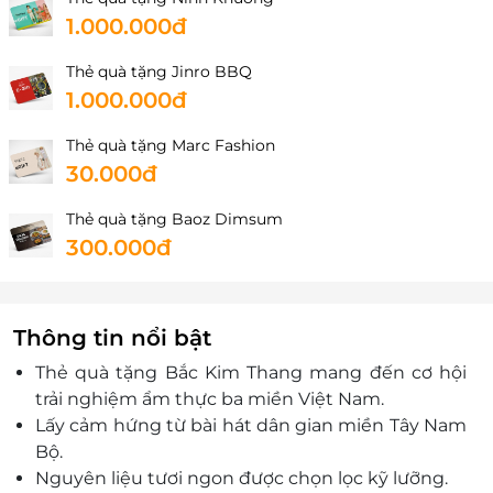
1.000.000đ
Thẻ quà tặng Jinro BBQ
1.000.000đ
Thẻ quà tặng Marc Fashion
30.000đ
Thẻ quà tặng Baoz Dimsum
300.000đ
Thông tin nổi bật
Thẻ qu
à t
ặng Bắc Kim Thang
mang đ
ến c
ơ h
ội
trải nghiệm ẩm thực ba miền Việt Nam.
Lấy cảm hứng từ b
ài hát dân gian mi
ền T
ây Nam
B
ộ.
Nguy
ên li
ệu t
ươi ngon đư
ợc chọn lọc kỹ l
ư
ỡng.