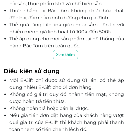
hải sản, thực phẩm khô và chế biến sẵn.
Thực phẩm tại Bác Tôm không chứa hóa chất
độc hại, đảm bảo dinh dưỡng cho gia đình.
Thẻ quà tặng LifeLink giúp mua sắm tiện lợi với
nhiều mệnh giá linh hoạt từ 100k đến 500k.
Thẻ áp dụng cho mọi sản phẩm tại hệ thống cửa
hàng Bác Tôm trên toàn quốc.
Lựa chọn hoàn hảo để tặng bạn bè, người thân
Xem thêm
hoặc làm phần thưởng cho nhân viên.
Cam kết chất lượng, lan tỏa yêu thương với từng
Điều kiện sử dụng
sản phẩm sạch.
Mỗi E-Gift chỉ được sử dụng 01 lần, có thể áp
dụng nhiều E-Gift cho 01 đơn hàng.
Không có giá trị quy đổi thành tiền mặt, không
được hoàn trả tiền thừa.
Không hoàn trả hoặc bán lại được.
Nếu giá tiền đơn đặt hàng của khách hàng vượt
quá giá trị của E-Gift thì khách hàng phải thanh
toán thêm số tiền chênh lệch đó.