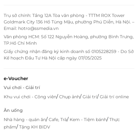
Trụ sở chính: Tầng 12A Tòa văn phòng - TTTM ROX Tower
Goldmark City 136 Hồ Tùng Mậu, phường Phú Diễn, Hà Nội. –
Email: hotro@ssmedia.vn
Văn phòng HCM: Số 122 Nguyễn Hoàng, phường Bình Trưng,
TP.Hồ Chí Minh
Giấy chứng nhận đăng ký kinh doanh số 0105228259 - Do Sở
Kế hoạch Đầu Tư Hà Nội cấp ngày 07/05/2025
e-Voucher
Vui chơi - Giải trí
/
/
/
Khu vui chơi - Công viên
Chụp ảnh
Giải trí
Giải trí online
Ăn uống
/
/
/
Nhà hàng - quán ăn
Cafe, Trà
Kem - Tiệm bánh
Thực
/
phẩm
Tặng KH BIDV