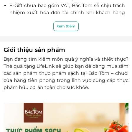
E-Gift chưa bao gồm VAT, Bác Tôm sẽ chịu trách
nhiệm xuất hóa đơn tài chính khi khách hàng
yêu cầu.
Áp dụng cho toàn bộ sản phẩm của Bác Tôm
Xem thêm
trên toàn quốc.
Áp dụng đồng thời cùng các chương trình
khuyến mãi khác.
Giới thiệu sản phẩm
Áp dụng trong các dịp Lễ, Tết trong năm.
Bạn đang tìm kiếm món quà ý nghĩa và thiết thực?
Khách hàng có trách nhiệm bảo mật thông tin
Thẻ quà tặng LifeLink
sẽ giúp bạn dễ dàng mua sắm
mã thẻ quà tặng sau khi đặt mua. LifeLink sẽ
các sản phẩm thực phẩm sạch tại Bác Tôm – chuỗi
không chịu trách nhiệm hoàn trả các mã thẻ bị
cửa hàng tiên phong trong lĩnh vực cung cấp thực
mất hoặc ở trạng thái "đã sử dụng" với bất kỳ lý
phẩm hữu cơ, an toàn cho sức khỏe.
do gì.
LifeLink sẽ không chịu trách nhiệm đối với chất
lượng của sản phẩm được cung cấp cũng như
đối với các tranh chấp về sau giữa khách hàng và
nhà cung cấp.
LifeLink có quyền sửa chữa hoặc thay đổi điều