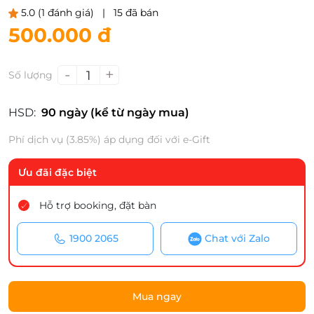
5.0
(1 đánh giá)
|
15 đã bán
500.000 đ
-
+
1
Số lượng
HSD:
90 ngày (kể từ ngày mua)
Phí dịch vụ (3.85%) áp dụng đối với e-Gift
Ưu đãi đặc biệt
Hỗ trợ booking, đặt bàn
1900 2065
Chat với Zalo
Mua ngay