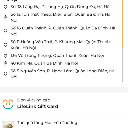
Số 38 Láng Hạ, P. Láng Hạ, Quận Đống Đa, Hà Nội
Số 12 Tôn Thất Thiệp, Điện Biên, Quận Ba Đình, Hà
Nội
Số 16 Quán Thánh, P. Quán Thánh, Quận Ba Đình, Hà
Nội
Số 11 Hoàng Văn Thái, P. Khương Mai, Quận Thanh
Xuân, Hà Nội
136 Vũ Trọng Phụng, Quận Thanh Xuân, Hà Nội
40 Kim Mã, Quận Ba Đình, Hà Nội
Số 5 Nguyễn Sơn, P. Ngọc Lâm, Quận Long Biên, Hà
Nội
19B7 Phạm Ngọc Thạch, Quận Đống Đa, Hà Nội
33 Lưu Hữu Phước, P. Mỹ Đình, Quận Nam Từ Liêm,
Hà Nội
Đơn vị cung cấp
Số 6 Nguyễn Công Trứ, P. Phạm Đình Hổ, Quận Hai
LifeLink Gift Card
Bà Trưng, Hà Nội
50 Lê Đại Hành, Quận Hai Bà Trưng, Hà Nội
Thẻ quà tặng Hoa Yêu Thương
Số 269 Trần Đăng Ninh, P. Dịch Vọng, Quận Đống