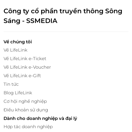
còn lan tỏa yêu thương qua từng sản phẩm sạch, an
toàn, giàu dinh dưỡng từ Bác Tôm.
Công ty cổ phần truyền thông Sông
Sáng - SSMEDIA
Đừng bỏ lỡ cơ hội trải nghiệm thực phẩm sạch tại
Bác Tôm với thẻ quà tặng LifeLink. Đây không chỉ là
món quà thiết thực mà còn thể hiện sự quan tâm và
Về chúng tôi
trân trọng dành cho sức khỏe của người nhận.
Về LifeLink
Về LifeLink e-Ticket
Về LifeLink e-Voucher
Về LifeLink e-Gift
Tin tức
Blog LifeLink
Cơ hội nghề nghiệp
Điều khoản sử dụng
Dành cho doanh nghiệp và đại lý
Hợp tác doanh nghiệp
Thẻ quà tặng
LifeLink
– Đưa thực phẩm sạch Bác