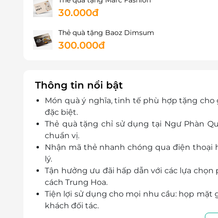
Thẻ quà tặng Marc Fashion
30.000đ
Thẻ quà tặng Baoz Dimsum
300.000đ
Thông tin nổi bật
Món quà ý nghĩa, tinh tế phù hợp tặng cho 
đặc biệt.
Thẻ quà tặng chỉ sử dụng tại Ngư Phàn Q
chuẩn vị.
Nhận mã thẻ nhanh chóng qua điện thoại ho
lý.
Tận hưởng ưu đãi hấp dẫn với các lựa chọn
cách Trung Hoa.
Tiện lợi sử dụng cho mọi nhu cầu: họp mặt gi
khách đối tác.
Dễ dàng lên kế hoạch trải nghiệm khi thẻ đư