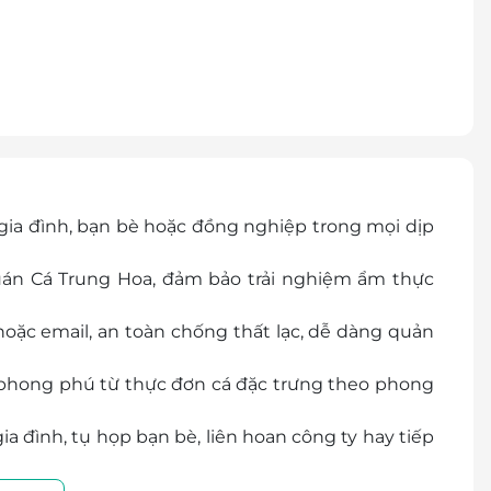
gia đình, bạn bè hoặc đồng nghiệp trong mọi dịp
uán Cá Trung Hoa, đảm bảo trải nghiệm ẩm thực
ặc email, an toàn chống thất lạc, dễ dàng quản
 phong phú từ thực đơn cá đặc trưng theo phong
a đình, tụ họp bạn bè, liên hoan công ty hay tiếp
ợc áp dụng tại cơ sở nổi bật nằm tại Royal City,