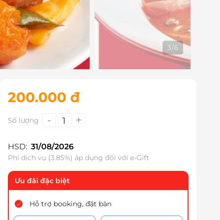
4
/
6
200.000 đ
-
+
1
Số lượng
HSD:
31/08/2026
Phí dịch vụ (3.85%) áp dụng đối với e-Gift
Ưu đãi đặc biệt
Hỗ trợ booking, đặt bàn