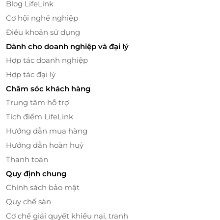
Blog LifeLink
Thông tin rõ ràng, điều kiện sử dụng minh bạch.
Tổng đài hỗ trợ luôn sẵn sàng, giải đáp trong mọi
Cơ hội nghề nghiệp
tình huống phát sinh.
Điều khoản sử dụng
Dành cho doanh nghiệp và đại lý
Tặng quà chưa bao giờ dễ dàng đến thế
Hợp tác doanh nghiệp
Bạn chỉ cần vài phút thao tác trên
LifeLink
để gửi
Hợp tác đại lý
trao một món quà đặc biệt tới người thân, bạn bè
Chăm sóc khách hàng
hay đồng nghiệp. Thẻ quà tặng Vạn Vạn giúp bạn
không cần đắn đo chọn món, vẫn tạo nên buổi gặp
Trung tâm hỗ trợ
gỡ ấm áp, đong đầy ý nghĩa. Đặt ngay hôm nay để
Tích điểm LifeLink
không bỏ lỡ món quà tinh tế này!
Hướng dẫn mua hàng
Hướng dẫn hoàn huỷ
Thanh toán
LifeLink
Quy định chung
Chính sách bảo mật
Quy chế sàn
Cơ chế giải quyết khiếu nại, tranh