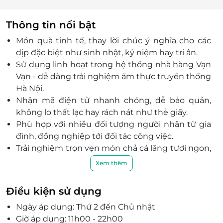
Thông tin nổi bật
Món quà tinh tế, thay lời chúc ý nghĩa cho các
dịp đặc biệt như sinh nhật, kỷ niệm hay tri ân.
Sử dụng linh hoạt trong hệ thống nhà hàng Vạn
Vạn - dễ dàng trải nghiệm ẩm thực truyền thống
Hà Nội.
Nhận mã điện tử nhanh chóng, dễ bảo quản,
không lo thất lạc hay rách nát như thẻ giấy.
Phù hợp với nhiều đối tượng người nhận từ gia
đình, đồng nghiệp tới đối tác công việc.
Trải nghiệm trọn vẹn món chả cá lăng tươi ngon,
đậm đà vị mắm tôm Ba Làng trứ danh.
Xem thêm
Không gian ấm cúng, thích hợp cho bữa ăn sum
vầy hay tiệc nhỏ thân mật.
Điều kiện sử dụng
Thẻ quà tặng Vạn Vạn là lựa chọn lý tưởng cho
Ngày áp dụng: Thứ 2 đến Chủ nhật
người bận rộn muốn gửi gắm sự quan tâm tinh
Giờ áp dụng: 11h00 - 22h00
tế.