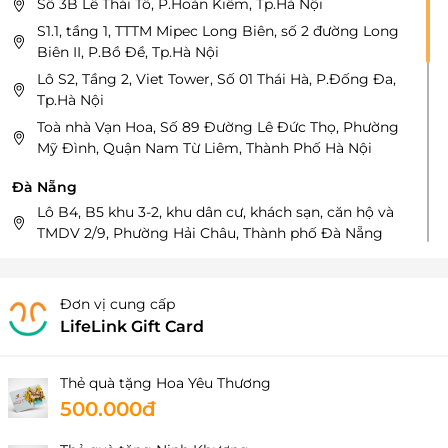
Số 3B Lê Thái Tổ, P.Hoàn Kiếm, Tp.Hà Nội
S1.1, tầng 1, TTTM Mipec Long Biên, số 2 đường Long
Biên II, P.Bồ Đề, Tp.Hà Nội
Lô S2, Tầng 2, Viet Tower, Số 01 Thái Hà, P.Đống Đa,
Tp.Hà Nội
Toà nhà Vạn Hoa, Số 89 Đường Lê Đức Thọ, Phường
Mỹ Đình, Quận Nam Từ Liêm, Thành Phố Hà Nội
Đà Nẵng
Lô B4, B5 khu 3-2, khu dân cư, khách sạn, căn hộ và
TMDV 2/9, Phường Hải Châu, Thành phố Đà Nẵng
Hồ Chí Minh
Tầng 2 – số 134 Nguyễn Tri Phương, P.An Đông,
Đơn vị cung cấp
Tp.Hồ Chí Minh
LifeLink Gift Card
Tầng 2, 11 Sư Vạn Hạnh, phường 12, Thành phố Hồ Chí
Minh, Việt Nam
Thẻ quà tặng Hoa Yêu Thương
34 Lê Duẩn phường Sài Gòn, Thành phố Hồ Chí Minh
500.000đ
251 - 251A Thống Nhất Mới, Phường Vũng Tàu, Thành
phố Hồ Chí Minh