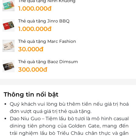
Thẻ quà tặng Ninh Khương
1.000.000đ
Phú Thọ
1F-01 Tầng 1 LOTTE Mart Phú Thọ- Khối bệ 5 tầng tòa
Thẻ quà tặng Jinro BBQ
nhà số 01 thuộc dự án cao ốc Everich, Số 968 đường
1.000.000đ
3 tháng 2, P.Phú Thọ, Tp.Hồ Chí Minh
Tầng 2, số 136, đường Tôn Đức Thắng, P.Vĩnh Phúc,
Thẻ quà tặng Marc Fashion
Tỉnh Phú Thọ
30.000đ
Quảng Ninh
Thẻ quà tặng Baoz Dimsum
Số 158 Lê Thánh Tông, P.Hồng Gai, Tỉnh Quảng Ninh
300.000đ
Thông tin nổi bật
Quý khách vui lòng bù thêm tiền nếu giá trị hoá
đơn vượt quá giá trị thẻ quà tặng.
Dao Niu Guo – Tiệm lẩu bò tươi là mô hình casual
dining tiên phong của Golden Gate, mang đến
trải nghiệm lẩu bò Triều Châu chân thực và gần