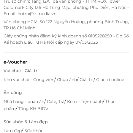
Trụ sở chính: Tầng 12A Tòa văn phòng - TTTM ROX Tower
Goldmark City 136 Hồ Tùng Mậu, phường Phú Diễn, Hà Nội. –
Email: hotro@ssmedia.vn
Văn phòng HCM: Số 122 Nguyễn Hoàng, phường Bình Trưng,
TP.Hồ Chí Minh
Giấy chứng nhận đăng ký kinh doanh số 0105228259 - Do Sở
Kế hoạch Đầu Tư Hà Nội cấp ngày 07/05/2025
e-Voucher
Vui chơi - Giải trí
/
/
/
Khu vui chơi - Công viên
Chụp ảnh
Giải trí
Giải trí online
Ăn uống
/
/
/
Nhà hàng - quán ăn
Cafe, Trà
Kem - Tiệm bánh
Thực
/
phẩm
Tặng KH BIDV
Sức khỏe & Làm đẹp
/
Làm đẹp
Sức khỏe