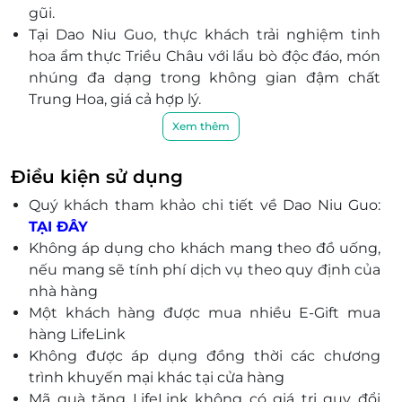
gũi.
Tại Dao Niu Guo, thực khách trải nghiệm tinh
hoa ẩm thực Triều Châu với lẩu bò độc đáo, món
nhúng đa dạng trong không gian đậm chất
Trung Hoa, giá cả hợp lý.
Thịt bò tươi nhập trong ngày và được thái
Xem thêm
tay tại quầy bởi đầu bếp lành nghề.
Hơn 80 món nhúng đa dạng, linh hoạt theo
Điều kiện sử dụng
khẩu vị của từng thực khách.
Quý khách tham khảo chi tiết về
Dao Niu Guo:
Nước lẩu chuẩn vị, vừa chín tới để giữ trọn
TẠI ĐÂY
hương vị tự nhiên của thịt.
Không áp dụng cho khách mang theo đồ uống,
Chất lượng nguyên liệu và quy trình chế
nếu mang sẽ tính phí dịch vụ theo quy định của
biến cao cấp, đảm bảo trải nghiệm ẩm thực
nhà hàng
xứng đáng.
Một khách hàng được mua nhiều E-Gift mua
Dịch vụ tận tâm, mang đến sự hài lòng từ lần
hàng LifeLink
đầu tiên đến từng chi tiết nhỏ.
Không được áp dụng đồng thời các chương
Đặt thẻ quà tặng tiện lợi qua LifeLink, nhanh
trình khuyến mại khác tại cửa hàng
chóng và an toàn.
Mã quà tặng LifeLink không có giá trị quy đổi
Món quà ý nghĩa cho người thân, bạn bè, đồng