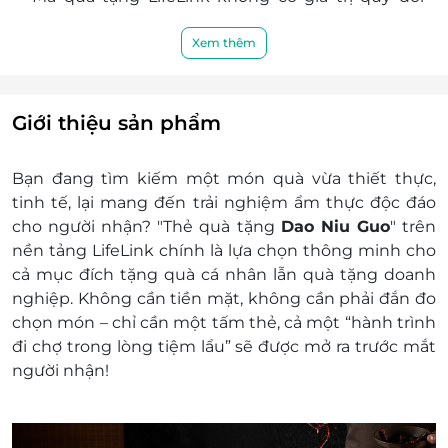
thành tiền mặt, không hoàn tiền thừa và không
nghiệp hoặc đối tác.
được yêu cầu xuất hóa đơn tài chính cho phần
Xem thêm
giá trị quy đổi
Khách hàng có trách nhiệm bảo mật thông tin
mã thẻ quà tặng sau khi đặt mua. LifeLink sẽ
Giới thiệu sản phẩm
không chịu trách nhiệm hoàn trả các mã thẻ bị
mất hoặc ở trạng thái "Đã sử dụng" với bất kỳ lý
Bạn đang tìm kiếm một món quà vừa thiết thực,
do gì
tinh tế, lại mang đến trải nghiệm ẩm thực độc đáo
LifeLink sẽ không chịu trách nhiệm đối với chất
cho người nhận? "Thẻ quà tặng
Dao Niu Guo
" trên
lượng sản phẩm hoặc dịch vụ được cung cấp
nền tảng LifeLink chính là lựa chọn thông minh cho
cũng như đối với các tranh chấp về sau giữa
cả mục đích tặng quà cá nhân lẫn quà tặng doanh
khách hàng và nhà cung cấp
nghiệp. Không cần tiền mặt, không cần phải đắn đo
LifeLink có quyền sửa chữa hoặc thay đổi điều
chọn món – chỉ cần một tấm thẻ, cả một “hành trình
khoản và điều kiện sử dụng mà không thông
đi chợ trong lòng tiệm lẩu” sẽ được mở ra trước mắt
báo trước
người nhận!