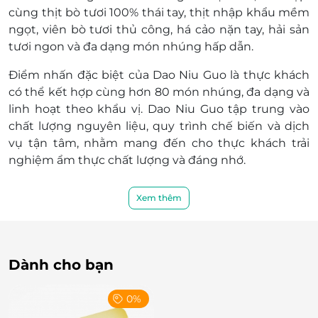
cùng
thịt bò tươi 100% thái tay
, thịt nhập khẩu mềm
ngọt,
viên bò tươi thủ công, há cảo nặn tay
, hải sản
tươi ngon và đa dạng món nhúng hấp dẫn.
Điểm nhấn đặc biệt của Dao Niu Guo là thực khách
có thể kết hợp cùng hơn 80 món nhúng, đa dạng và
linh hoạt theo khẩu vị. Dao Niu Guo tập trung vào
chất lượng nguyên liệu, quy trình chế biến và dịch
vụ tận tâm, nhằm mang đến cho thực khách trải
nghiệm ẩm thực chất lượng và đáng nhớ.
Không gian và dịch vụ – Mộc mạc nhưng đầy
Xem thêm
phong cách
Không chỉ dừng lại ở món ăn, Dao Niu Guo còn chinh
phục thực khách bởi không gian
Neo-Chinese
Street
Dành cho bạn
mang tinh thần “giản lược đường phố” với
chất liệu
gỗ mộc, gạch nung, trần mở, tường xi
măng thô
và ánh sáng ấm áp. Những mảng trang trí
0%
typography màu tương phản (đen, đỏ cháy, cam,