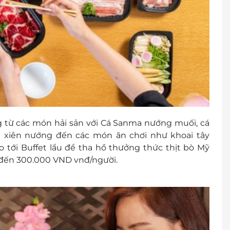
từ các món hải sản với Cá Sanma nướng muối, cá
ón xiên nướng đến các món ăn chơi như khoai tây
o tới Buffet lẩu để tha hồ thưởng thức thịt bò Mỹ
 đến 300.000 VND vnđ/người.