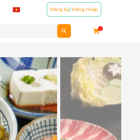
Đăng ký
/
Đăng nhập
0