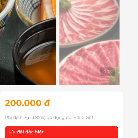
10
/
13
200.000 đ
Phí dịch vụ (3.85%) áp dụng đối với e-Gift
Ưu đãi đặc biệt