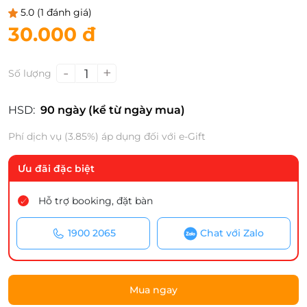
5.0
(1 đánh giá)
30.000 đ
-
+
1
Số lượng
HSD:
90 ngày (kể từ ngày mua)
Phí dịch vụ (3.85%) áp dụng đối với e-Gift
Ưu đãi đặc biệt
Hỗ trợ booking, đặt bàn
1900 2065
Chat với Zalo
Mua ngay