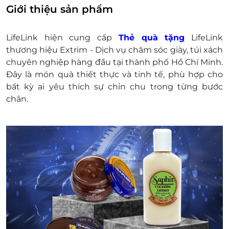
mất hoặc ở trạng thái "Đã sử dụng" với bất kỳ lý
Giới thiệu sản phẩm
do gì.
LifeLink sẽ không chịu trách nhiệm đối với chất
LifeLink hiện cung cấp
Thẻ quà tặng
LifeLink
lượng sản phẩm hoặc dịch vụ được cung cấp
thương hiệu Extrim - Dịch vụ chăm sóc giày, túi xách
cũng như đối với các tranh chấp về sau giữa
chuyên nghiệp hàng đầu tại thành phố Hồ Chí Minh.
khách hàng và nhà cung cấp.
Đây là món quà thiết thực và tinh tế, phù hợp cho
LifeLink có quyền sửa chữa hoặc thay đổi điều
bất kỳ ai yêu thích sự chỉn chu trong từng bước
khoản và điều kiện sử dụng mà không thông
chân.
báo trước.
Hotline hỗ trợ: 1900 2065 -