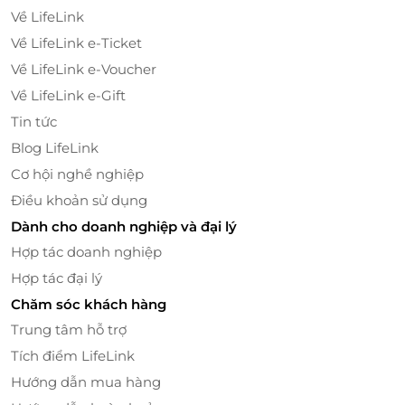
chỉ là một lời cảm ơn, Thẻ quà tặng LifeLink thương
Về LifeLink
hiệu Extrim đều là lựa chọn hoàn hảo. Người nhận có
Về LifeLink e-Ticket
thể linh hoạt chọn dịch vụ mình cần – từ vệ sinh, sửa
chữa đến phục hồi toàn diện – mà không mất thời
Về LifeLink e-Voucher
gian tìm hiểu dịch vụ.
Về LifeLink e-Gift
Tin tức
Mua ngay tại
LifeLink
để người thân yêu luôn tự tin
với những bước chân tỏa sáng!
Blog LifeLink
Cơ hội nghề nghiệp
Điều khoản sử dụng
LifeLink
Dành cho doanh nghiệp và đại lý
Hợp tác doanh nghiệp
Hợp tác đại lý
Chăm sóc khách hàng
Trung tâm hỗ trợ
Tích điểm LifeLink
Hướng dẫn mua hàng