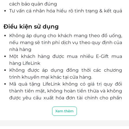
cách bảo quản đúng
Tư vấn cá nhân hóa hiểu rõ tình trạng & kết quả
dự kiến
Một điểm đến nhiều dịch vụ làm mới sản phẩm
Điều kiện sử dụng
thời trang
Không áp dụng cho khách mang theo đồ uống,
nếu mang sẽ tính phí dịch vụ theo quy định của
nhà hàng
Một khách hàng được mua nhiều E-Gift mua
hàng LifeLink
Không được áp dụng đồng thời các chương
trình khuyến mại khác tại cửa hàng.
Mã quà tặng LifeLink không có giá trị quy đổi
thành tiền mặt, không hoàn tiền thừa và không
được yêu cầu xuất hóa đơn tài chính cho phần
giá trị quy đổi.
Khách hàng có trách nhiệm bảo mật thông tin
Xem thêm
mã thẻ quà tặng sau khi đặt mua. LifeLink sẽ
không chịu trách nhiệm hoàn trả các mã thẻ bị