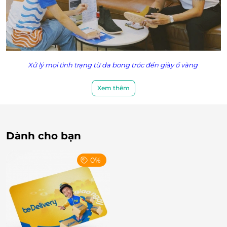
Xử lý mọi tình trạng từ da bong tróc đến giày ố vàng
Không chỉ là vệ sinh - Là hồi sinh phong cách
Xem thêm
Tại Extrim, mỗi đôi giày được “chẩn đoán” như bệnh
nhân với tư vấn cá nhân hóa nhằm xác định rõ tình
trạng và hiệu quả phục hồi. Không chỉ vệ sinh,
Extrim còn sửa chữa, phục hồi cả giày và túi xách,
Dành cho bạn
giúp khách hàng hoàn toàn an tâm với dịch vụ chất
lượng cao ngay tại một điểm đến.
0%