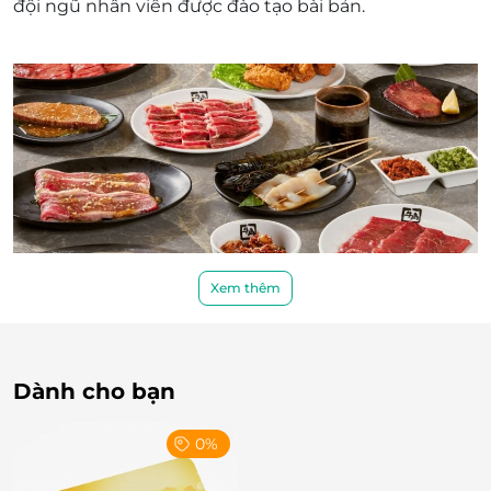
đội ngũ nhân viên được đào tạo bài bản.
Xem thêm
LifeLink - Nền tảng thẻ quà tặng uy tín
hàng đầu
Dành cho bạn
Trải nghiệm mua sắm thẻ quà tặng an toàn,
tiện lợi
0%
LifeLink cam kết mang đến trải nghiệm mua sắm