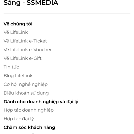
Sáng - SSMEDIA
Đặt mua ngay thẻ quà tặng Gyu-Kaku tại
LifeLink
để
tận hưởng ẩm thực Nhật Bản đẳng cấp cùng người
Về chúng tôi
thân và bạn bè! Liên hệ hotline của LifeLink để được
Về LifeLink
tư vấn chi tiết.
Về LifeLink e-Ticket
Về LifeLink e-Voucher
Về LifeLink e-Gift
LifeLink
Tin tức
Blog LifeLink
Cơ hội nghề nghiệp
Điều khoản sử dụng
Dành cho doanh nghiệp và đại lý
Hợp tác doanh nghiệp
Hợp tác đại lý
Chăm sóc khách hàng