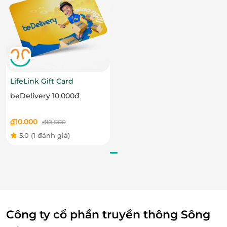
thẻ quà tặng thuận tiện và an toàn nhất cho khách
hàng. Thẻ quà tặng Gyu-Kaku được cung cấp độc
quyền tại LifeLink với nhiều mệnh giá linh hoạt, phù
hợp với mọi nhu cầu.
Dịch vụ hậu mãi chu đáo
Với đội ngũ chăm sóc khách hàng chuyên nghiệp,
LifeLink Gift Card
LifeLink luôn sẵn sàng hỗ trợ quý khách trong quá
beDelivery 10.000đ
trình sử dụng thẻ quà tặng.
đ
10.000
đ
10.000
5.0
(1 đánh giá)
Công ty cổ phần truyền thông Sông