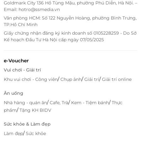
Goldmark City 136 Hồ Tùng Mậu, phường Phú Diễn, Hà Nội. –
Email: hotro@ssmedia.vn
Văn phòng HCM: Số 122 Nguyễn Hoàng, phường Bình Trưng,
TP.Hồ Chí Minh
Giấy chứng nhận đăng ký kinh doanh số 0105228259 - Do Sở
Kế hoạch Đầu Tư Hà Nội cấp ngày 07/05/2025
e-Voucher
Vui chơi - Giải trí
/
/
/
Khu vui chơi - Công viên
Chụp ảnh
Giải trí
Giải trí online
Ăn uống
/
/
/
Nhà hàng - quán ăn
Cafe, Trà
Kem - Tiệm bánh
Thực
/
phẩm
Tặng KH BIDV
Sức khỏe & Làm đẹp
/
Làm đẹp
Sức khỏe