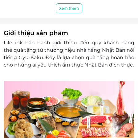
E-Gift được áp dụng chung với các chương trình
khuyến mãi khác tại nhà hàng.
Xem thêm
E-Gift được sử dụng trong các ngày Lễ, Tết.
Giá trên Menu chưa bao gồm VAT. Nhà hàng sẽ
xuất hoá đơn VAT khi khách hàng yêu cầu.
Giới thiệu sản phẩm
Khách hàng có trách nhiệm bảo mật thông tin
LifeLink hân hạnh giới thiệu đến quý khách hàng
mã thẻ quà tặng sau khi đặt mua. LifeLink sẽ
thẻ quà tặng
từ thương hiệu nhà hàng Nhật Bản nổi
không chịu trách nhiệm hoàn trả các mã thẻ bị
tiếng Gyu-Kaku. Đây là lựa chọn quà tặng hoàn hảo
mất hoặc ở trạng thái "Đã sử dụng" với bất kỳ lý
cho những ai yêu thích ẩm thực Nhật Bản đích thực.
do gì.
LifeLink sẽ không chịu trách nhiệm đối với chất
lượng sản phẩm hoặc dịch vụ được cung cấp
cũng như đối với các tranh chấp về sau giữa
khách hàng và nhà cung cấp.
LifeLink có quyền sửa chữa hoặc thay đổi điều
khoản và điều kiện sử dụng mà không thông
báo trước.