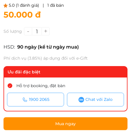
5.0
(1 đánh giá)
|
1 đã bán
50.000 đ
-
+
1
Số lượng
HSD:
90 ngày (kể từ ngày mua)
Phí dịch vụ (3.85%) áp dụng đối với e-Gift
Ưu đãi đặc biệt
Hỗ trợ booking, đặt bàn
1900 2065
Chat với Zalo
Mua ngay