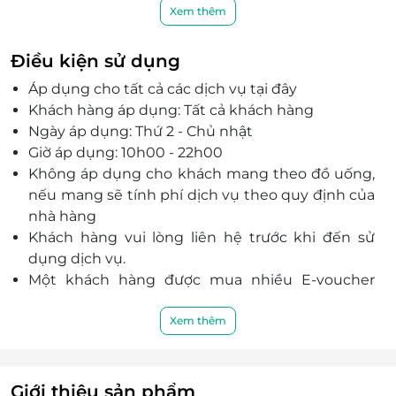
muốn mang đến cho mọi thực khách những
Xem thêm
bữa ăn Hồng Kông trọn vẹn.
Nhà hàng Hutong – Hot Pot Paradise đặc trưng
Điều kiện sử dụng
với 5 vị nước lẩu từ cay nồng đến thanh ngọt
Áp dụng cho tất cả các dịch vụ tại đây
cùng 99 món nhúng hảo hạng mang đến trải
Khách hàng áp dụng: Tất cả khách hàng
nghiệm khác biệt về ẩm thực Hồng Kông.
Ngày áp dụng: Thứ 2 - Chủ nhật
Giờ áp dụng: 10h00 - 22h00
Không áp dụng cho khách mang theo đồ uống,
nếu mang sẽ tính phí dịch vụ theo quy định của
nhà hàng
Khách hàng vui lòng liên hệ trước khi đến sử
dụng dịch vụ.
Một khách hàng được mua nhiều E-voucher
mua hàng LifeLink
Không được áp dụng đồng thời các chương
Xem thêm
trình khuyến mại khác tại cửa hàng.
Mã quà tặng LifeLink không có giá trị quy đổi
thành tiền mặt, không hoàn tiền thừa và không
Giới thiệu sản phẩm