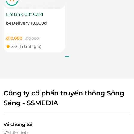
LifeLink Gift Card
beDelivery 10.000đ
đ
10.000
đ
10.000
5.0
(1 đánh giá)
Cùng Click Mua ngay trên
LifeLink
để khám phá rất
nhiều
deal ăn uống
hấp dẫn!
Công ty cổ phần truyền thông Sông
Sáng - SSMEDIA
LifeLink
Về chúng tôi
Về LifeLink