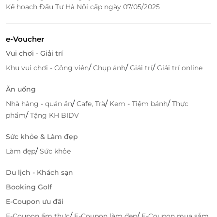
Kế hoạch Đầu Tư Hà Nội cấp ngày 07/05/2025
e-Voucher
Vui chơi - Giải trí
/
/
/
Khu vui chơi - Công viên
Chụp ảnh
Giải trí
Giải trí online
Ăn uống
/
/
/
Nhà hàng - quán ăn
Cafe, Trà
Kem - Tiệm bánh
Thực
/
phẩm
Tặng KH BIDV
Sức khỏe & Làm đẹp
/
Làm đẹp
Sức khỏe
Du lịch - Khách sạn
Booking Golf
E-Coupon ưu đãi
/
/
E-Coupon ẩm thực
E-Coupon làm đẹp
E-Coupon mua sắm