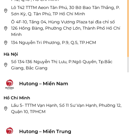
Lô T42 TTTM Aeon Tân Phú, 30 Bờ Bao Tân Thắng, P.
Sơn Kỳ, Q. Tân Phú, TP Hồ Chí Minh
Ô 4F-10, Tầng 04, Hùng Vương Plaza tại địa chỉ số
126 Hồng Bàng, Phường Chợ Lớn, Thành Phố Hồ Chí
Minh
134 Nguyễn Tri Phương, P.9, Q.5, TP.HCM
Hà Nội
Số 134-136 Nguyễn Thị Lưu, P.Ngô Quyền, Tp.Bắc
Giang, Bắc Giang
Tầng 2, Số 136 Tôn Đức Thắng, P.Khai Quang,
TP.Vĩnh Yên, Vĩnh Phúc
Hutong – Miền Nam
Hồ Chí Minh
Lầu 5- TTTM Vạn Hạnh, Số 11 Sư Vạn Hạnh, Phường 12,
Quận 10, TPHCM
Hutong – Miền Trung