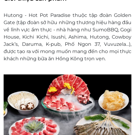
được yêu cầu xuất hóa đơn tài chính cho phần
giá trị quy đổi.
Hutong - Hot Pot Paradise thuộc tập đoàn Golden
Gate (tập đoàn sở hữu những thương hiệu hàng đầu
về lĩnh vực ẩm thực - nhà hàng như SumoBBQ, Gogi
House, Kichi Kichi, Isushi, Ashima, Hutong, Cowboy
Jack’s, Daruma, K-pub, Phố Ngon 37, Vuvuzela…),
được tạo ra với mong muốn mang đến cho mọi thực
khách những bữa ăn Hồng Kông trọn vẹn.