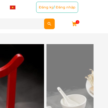
Đăng ký
/
Đăng nhập
0