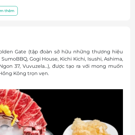
 giá trị quy đổi.
m thêm
Golden Gate (tập đoàn sở hữu những thương hiệu
SumoBBQ, Gogi House, Kichi Kichi, Isushi, Ashima,
Ngon 37, Vuvuzela…), được tạo ra với mong muốn
Hồng Kông trọn vẹn.