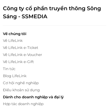
Quảng Ngãi
Công ty cổ phần truyền thông Sông
Go! Quảng Ngãi, Lý Thường Kiệt, Nghĩa Chánh,
Quảng Ngãi
Sáng - SSMEDIA
Bình Định
27 Nguyễn Thị Định, P. Nguyễn Văn Cừ, Tp Quy
Về chúng tôi
Nhơn, Tỉnh Bình Định
Về LifeLink
Tây Ninh
Về LifeLink e-Ticket
698 Cách Mạng Tháng Tám, Phường 3, Thành Phố
Về LifeLink e-Voucher
Tây Ninh, Tỉnh Tây Ninh
Về LifeLink e-Gift
Đắk Lắk
Tin tức
Lô 1S3, TTTM Big C Go, Nguyễn Thị Định, Phường
Blog LifeLink
Thành Nhất, TP.Buôn Mê Thuột, Tỉnh Đăk Lăk
Cơ hội nghề nghiệp
Gia Lai
Điều khoản sử dụng
Lo P1.03 TTTM Nguyen Kim Gia Lai, 53 Quang Trung,
Dành cho doanh nghiệp và đại lý
P. Hội Thương, TP. Pleiku
Hợp tác doanh nghiệp
Đà Nẵng