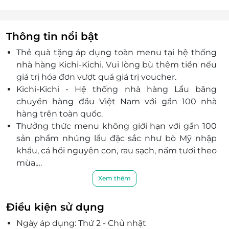
T205 Tầng 2 TTTM AOEN Tân An, 88 Quốc lộ 1 (tuyến
tránh), Phường 6, Thành phố Tân An, Tỉnh Long An
Lô F41, Tầng 1, TTTM Aeon Mall Tân Phú, 30 Bờ Bao
Thông tin nổi bật
Tân Thắng, Tân Phú, Hồ Chí Minh
Thẻ quà tặng áp dụng toàn menu tại hệ thống
261-263 Nguyễn Hồng Đào, P.14, Q.Tân Bình, Hồ Chí
nhà hàng Kichi-Kichi. Vui lòng bù thêm tiền nếu
Minh
giá trị hóa đơn vượt quá giá trị voucher.
123-125-127 Bình Phú, P.11, Q. 6, TP.HCM
Kichi-Kichi - Hệ thống nhà hàng Lẩu băng
148-150 Tân Sơn Nhì, P. Tân Sơn Nhì, Q.Tân Phú,
chuyền hàng đầu Việt Nam với gần 100 nhà
TP.HCM
hàng trên toàn quốc.
327-329-331 Đường số 7, P.Bình Trị Đông B, Q.Bình
Thưởng thức menu không giới hạn với gần 100
Tân, Tp.Hồ Chí Minh
sản phẩm nhúng lẩu đặc sắc như bò Mỹ nhập
Số 65 An Dương Vương, Phường 08, Quận 5, Hồ Chí
khẩu, cá hồi nguyên con, rau sạch, nấm tươi theo
Minh
mùa,…
84 Cao Thắng, P.4, Q.3, TP. Hồ Chí Minh
Các món ăn ngon và đa dạng được phục vụ với
Xem thêm
Tầng 5 , Lô L5-02 TTTM Vạn Hạnh Mall, 11 Sư Vạn
hình thức băng chuyền độc đáo, hiện đại, vốn là
Hạnh , P.12 , Q.10, Hồ Chí Minh
sự kết hợp của phong cách phục vụ Kaiten đến
1 Quang Trung, P.3, Gò Vấp, Hồ Chí Minh
Điều kiện sử dụng
từ Nhật Bản với kiến trúc hiện đại.
74-74A Phan Huy Ích, phường 15, quận Tân Bình,
Ngày áp dụng: Thứ 2 - Chủ nhật