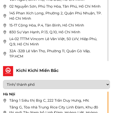
02 Nguyễn Sơn, Phú Thọ Hòa, Tân Phú, Hồ Chí Minh
145 Phan Xích Long, Phường 2, Quận Phú Nhuận, TP.
Hồ Chí Minh
15-17 Cộng Hòa, P.4, Tân Bình, Hồ Chí Minh
830 Sư Vạn Hạnh, P.13, Q.10, Hồ Chí Minh
L4-02 TTTM Vincom Lê Văn Việt, 50 LVV, Hiệp Phú,
Q.9, Hồ Chí Minh
32A -32B Lê Văn Thọ, Phường 11, Quận Gò Vấp,
TP.HCM
305 Nguyễn Duy Trinh, Phường Bình Trưng Tây,
Quận 2, TP.HCM
Kichi Kichi Miền Bắc
Mặt bằng số 03-24a và 03-24b tại Tầng 3 của Tòa
Nhà SC Vivo City số 1058 Nguyễn Văn Linh, P. Tân
Phong, Quận 7, Tp.HCM
153 Nguyễn Đức Cảnh, Phường Tân Phong, Quận 7,
Hà Nội
TP. Hồ Chí Minh
Tầng 1 Siêu thị Big C, 222 Trần Duy Hưng, HN.
TTTM Giga Mall, 240 Phạm Văn Đồng, P. Hiệp Bình
Tầng G, Tòa nhà Trung Rice City Linh Đàm, Khu đô
Chánh, Q. Thủ Đức, Tp.HCM
thị mới Tây Nam hồ Linh Đàm, Hoàng Liệt, Hoàng