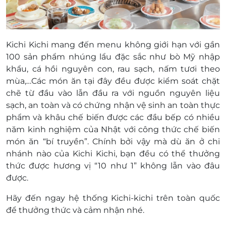
Tầng 1-2, Tòa nhà Park Home, Trần Thái Tông, Cầu
Giấy, Hà Nội
L5-03, Tầng 5, TTTM Tràng Tiền plaza, 24 Hai Bà
Trưng, Hoàn Kiếm, Hà Nội
Kichi Kichi mang đến menu không giới hạn với gần
Tầng 3 Indochina Plaza, 239 Xuân Thủy, P.Dịch Vọng
100 sản phẩm nhúng lẩu đặc sắc như bò Mỹ nhập
Hậu, Q.Cầu Giấy, Tp.Hà Nội
khẩu, cá hồi nguyên con, rau sạch, nấm tươi theo
Số 236 Phạm Văn Đồng, P.Cổ Nhuế, Q.Bắc Từ Liêm,
mùa,…Các món ăn tại đây đều được kiểm soát chặt
Tp.Hà Nội
chẽ từ đầu vào lẫn đầu ra với nguồn nguyên liệu
SH 16-17, Dự án Văn Phú La Casta Gallery Văn Phú,
sạch, an toàn và có chứng nhận vệ sinh an toàn thực
P.Hà Đông, Tp.Hà Nội
phẩm và khâu chế biến được các đầu bếp có nhiều
Tầng 5 TTTM Vincom, 191 Bà Triệu, Hai Bà Trưng, Hà
năm kinh nghiệm của Nhật với công thức chế biến
Nội
món ăn “bí truyền”. Chính bởi vậy mà dù ăn ở chi
L4-05, Tầng 4, Vinhomes Ocean park, Kiêu Kỵ, Gia
nhánh nào của Kichi Kichi, bạn đều có thể thưởng
Lâm, Hà Nội
thức được hương vị “10 như 1” không lẫn vào đâu
Số 135 Lương Định Của, P.Kim Liên, Q.Đống Đa,
được.
Tp.Hà Nội
Hãy đến ngay hệ thống Kichi-kichi trên toàn quốc
Rice City, Tầng G, Tòa nhà Trung, Linh Đàm, Khu đô
để thưởng thức và cảm nhận nhé.
thị mới Tây Nam hồ, Hoàng Mai, Hà Nội
Số 146 Trần Phú, Phường Mỗ Lao, Quận Hà Đông,