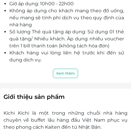
thành phố Hồ Chí Minh
Giờ áp dụng: 10h00 - 22h00
Số 338 Đỗ Xuân Hợp, P. Phước Long A, Quận 9, Hồ
Không áp dụng cho khách mang theo đồ uống,
Chí Minh
nếu mang sẽ tính phí dịch vụ theo quy định của
L4-15, Tầng 4, TTTM Vincom Mega Mall Grand Park,
nhà hàng
88 đường Phước Thiện, P.Long Bình, Tp.Thủ Đức,
Số lượng Thẻ quà tặng áp dụng: Sử dụng 01 thẻ
Tp.Hồ Chí Minh
quà tặng/ Nhiều khách. Áp dụng nhiều voucher
Lô 1F42, Tầng 1 TTTM Lotte Mart Gò Vấp, 242 Nguyễn
trên 1 bill thanh toán (không tách hóa đơn)
Văn Lượng, P.10, Gò Vấp, Hồ Chí Minh.
Khách hàng vui lòng liên hệ trước khi đến sử
Tầng 3 - T26, TTTM Aeon Mall Bình Tân, số 01 đường
dụng dịch vụ.
17A, Bình Trị Đông B, Bình Tân, Hồ Chí Minh.
Không được áp dụng đồng thời các chương
L1-02A, Tầng 1, số 188 Nguyễn Xí, P. 26, Bình Thạnh,
trình khuyến mại khác tại cửa hàng.
Xem thêm
Hồ Chí Minh
Mã quà tặng LifeLink không có giá trị quy đổi
11 Lê Quý Đôn, P.6, Q.3, Hồ Chí Minh
thành tiền mặt, không hoàn tiền thừa và không
300 Cách Mạng Tháng Tám, Phường Bà Rịa, Thành
được yêu cầu xuất hóa đơn tài chính cho phần
Giới thiệu sản phẩm
phố Hồ Chí Minh, Việt Nam
giá trị quy đổi.
Số 477-479 Đường Lê Thị Hà, Khu phố 8, Thị Trấn Hóc
Môn, Huyện Hóc Môn, Thành phố Hồ Chí Minh
Kichi Kichi là một trong những chuỗi nhà hàng
chuyên về buffet lẩu hàng đầu Việt Nam phục vụ
L4-07-08, Tầng 4 Tòa nhà Khu Cao ốc Văn phòng,
TMDV tổng hợp lô 5.5 số 8-10 Mai Chí Thọ, P.Thủ
theo phong cách Kaiten đến từ Nhật Bản.