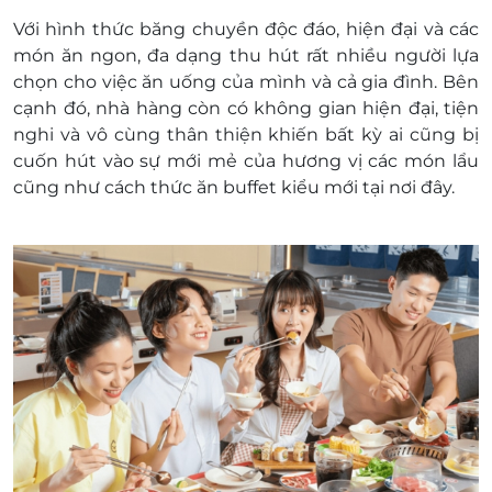
Thiêm, Tp.Thủ Đức, Tp.Hồ Chí Minh
Với hình thức băng chuyền độc đáo, hiện đại và các
L3-04D TTTM Thiso Mall số 385 Phan Huy Ích, P.14,
món ăn ngon, đa dạng thu hút rất nhiều người lựa
Q.Gò Vấp, Tp.Hồ Chí Minh
chọn cho việc ăn uống của mình và cả gia đình. Bên
Lô 1F63-Tầng 1, TTTM Lotte Mart, 469 Nguyễn Hữu
cạnh đó, nhà hàng còn có không gian hiện đại, tiện
Thọ, P.Tân Hưng, Q.7, Tp.Hồ Chí Minh
nghi và vô cùng thân thiện khiến bất kỳ ai cũng bị
Lầu 1 (Mã số L1-01), Trung Tâm Thương Mại Bcons
cuốn hút vào sự mới mẻ của hương vị các món lẩu
City Mall_ 38 Đường Thống Nhất, Phường Đông
cũng như cách thức ăn buffet kiểu mới tại nơi đây.
Hoà, Thành Phố Hồ Chí Minh
15 Trần Não, KP 2, P. Bình An, Q.2, Thành phố Hồ Chí
Minh
296 - 298 Bình Tiên, phường 4, quận 6, thành phố Hồ
Chí Minh
1S8, TTTM GO!, Đường 23/8, P.7, Tp.Bạc Liêu, Tỉnh
Bạc Liêu
Bình Thuận
171-173 Trần Hưng Đạo Phú Thuỷ, Thành phố Phan
Thiết, Bình Thuận
Hà Nội