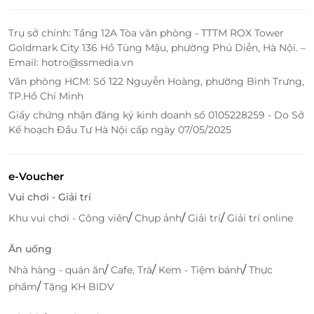
Cần Thơ
L4-13-14 TTTM Vincom Hùng Vương, 2 Hùng Vương,
Trụ sở chính: Tầng 12A Tòa văn phòng - TTTM ROX Tower
Thới Bình, Ninh Kiều, Cần Thơ
Goldmark City 136 Hồ Tùng Mậu, phường Phú Diễn, Hà Nội. –
Tầng 1, 84 Mậu Thân, Phường An Hòa, Quận Ninh
Email: hotro@ssmedia.vn
Kiều, TP Cần Thơ
Văn phòng HCM: Số 122 Nguyễn Hoàng, phường Bình Trưng,
05-L4 TTTM Vincom Xuân Khánh – 209 Đường 30/4,
TP.Hồ Chí Minh
Xuân Khánh, Ninh Kiều, Cần Thơ
Giấy chứng nhận đăng ký kinh doanh số 0105228259 - Do Sở
Kế hoạch Đầu Tư Hà Nội cấp ngày 07/05/2025
Cà Mau
L1-02 lầu 1 Sense City, số 9 Trần Hưng Đạo, P. 5, Cà
Mau
e-Voucher
Bến Tre
Vui chơi - Giải trí
Shop 07 TTTM Big C Go Bến Tre, đường Võ Nguyên
/
/
/
Khu vui chơi - Công viên
Chụp ảnh
Giải trí
Giải trí online
Giáp, Ấp 1, Xã Sơn Ðông, TP.Bến Tre, Tỉnh Bến Tre
Ăn uống
Sóc Trăng
/
/
/
Nhà hàng - quán ăn
Cafe, Trà
Kem - Tiệm bánh
Thực
Lô L1-04 tầng L1, TTTM Vincom Plaza Sóc Trăng, Trần
/
Hưng Đạo, P.2, .Sóc Trăng, Sóc Trăng
phẩm
Tặng KH BIDV
Tiền Giang