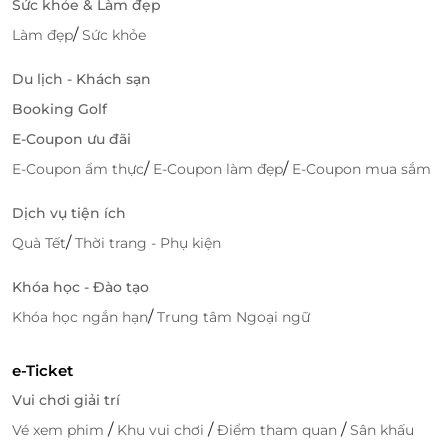
Sức khỏe & Làm đẹp
216 Nam Kỳ Khởi Nghĩa, Phường 7, TP.Mỹ Tho, Tiền
/
Làm đẹp
Sức khỏe
Giang
Du lịch - Khách sạn
Hải Phòng
Booking Golf
Đường Hồ Sen - Cầu Rào 2, Kênh Dương, Lê Chân,
TP Hải Phòng
E-Coupon ưu đãi
/
/
E-Coupon ẩm thực
E-Coupon làm đẹp
E-Coupon mua sắm
Đồng Tháp
Lô L5 – 03 Tầng L5, TTTM Vincom Plaza Cao Lãnh
Dịch vụ tiện ích
Đồng Tháp, Đường 30 tháng 4, phường 1, thành phố
Cao Lãnh, Đồng Tháp
/
Quà Tết
Thời trang - Phụ kiện
Vĩnh Long
Khóa học - Đào tạo
Lô L3-04-06 tầng 3 TTTM VC Vĩnh Long, 55 Phạm
/
Khóa học ngắn hạn
Trung tâm Ngoại ngữ
Thái Bường, phường 4, Vĩnh Long
e-Ticket
Vui chơi giải trí
/
/
/
Vé xem phim
Khu vui chơi
Điểm tham quan
Sân khấu