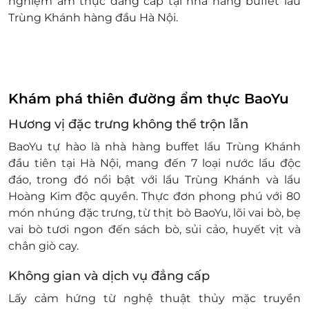
nghiệm ẩm thực đẳng cấp tại nhà hàng buffet lẩu
Khách hàng có trách nhiệm bảo mật thông tin
Trùng Khánh hàng đầu Hà Nội.
mã thẻ quà tặng sau khi đặt mua. LifeLink sẽ
không chịu trách nhiệm hoàn trả các mã thẻ bị
mất hoặc ở trạng thái "Đã sử dụng" với bất kỳ lý
do gì.
LifeLink sẽ không chịu trách nhiệm đối với chất
Khám phá thiên đường ẩm thực BaoYu
lượng sản phẩm hoặc dịch vụ được cung cấp
Hương vị đặc trưng không thể trộn lẫn
cũng như đối với các tranh chấp về sau giữa
khách hàng và nhà cung cấp.
BaoYu tự hào là nhà hàng buffet lẩu Trùng Khánh
LifeLink có quyền sửa chữa hoặc thay đổi điều
đầu tiên tại Hà Nội, mang đến 7 loại nước lẩu độc
khoản và điều kiện sử dụng mà không thông
đáo, trong đó nổi bật với lẩu Trùng Khánh và lẩu
báo trước.
Hoàng Kim độc quyền. Thực đơn phong phú với 80
Khách hàng vui lòng liên hệ đặt bàn trước khi
món nhúng đặc trưng, từ thịt bò BaoYu, lõi vai bò, bẹ
đến để được phục vụ tốt nhất.
vai bò tươi ngon đến sách bò, sủi cảo, huyết vịt và
Hotline hỗ trợ: 1900 2065 -
chân giò cay.
Không gian và dịch vụ đẳng cấp
Lấy cảm hứng từ nghệ thuật thủy mặc truyền