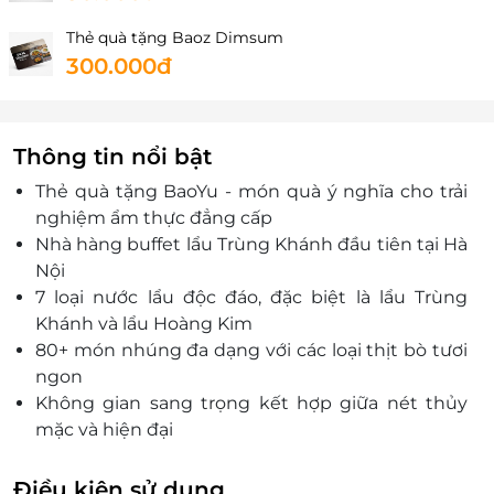
Thẻ quà tặng Baoz Dimsum
300.000đ
Thông tin nổi bật
Thẻ quà tặng BaoYu - món quà ý nghĩa cho trải
nghiệm ẩm thực đẳng cấp
Nhà hàng buffet lẩu Trùng Khánh đầu tiên tại Hà
Nội
7 loại nước lẩu độc đáo, đặc biệt là lẩu Trùng
Khánh và lẩu Hoàng Kim
80+ món nhúng đa dạng với các loại thịt bò tươi
ngon
Không gian sang trọng kết hợp giữa nét thủy
mặc và hiện đại
Dịch vụ chu đáo, tận tâm từ đội ngũ nhân viên
chuyên nghiệp
Điều kiện sử dụng