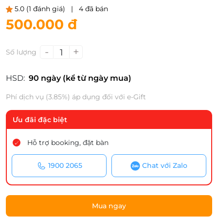
5.0
(1 đánh giá)
|
4 đã bán
500.000 đ
-
+
1
Số lượng
HSD:
90 ngày (kể từ ngày mua)
Phí dịch vụ (3.85%) áp dụng đối với e-Gift
Ưu đãi đặc biệt
Hỗ trợ booking, đặt bàn
1900 2065
Chat với Zalo
Mua ngay