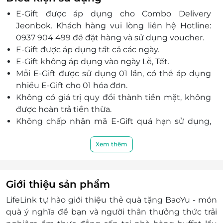
E-Gift được áp dụng cho Combo Delivery
Jeonbok. Khách hàng vui lòng liên hệ Hotline:
0937 904 499 để đặt hàng và sử dụng voucher.
E-Gift được áp dụng tất cả các ngày.
E-Gift không áp dụng vào ngày Lễ, Tết.
Mỗi E-Gift được sử dụng 01 lần, có thể áp dụng
nhiều E-Gift cho 01 hóa đơn.
Không có giá trị quy đổi thành tiền mặt, không
được hoàn trả tiền thừa.
Không chấp nhận mã E-Gift quá hạn sử dụng,
trạng thái đã sử dụng.
E-Gift không được áp dụng chung với các
Xem thêm
chương trình khuyến mãi khác tại nhà hàng.
E-Gift đã bao gồm VAT, nhà hàng sẽ xuất hóa
đơn VAT cho khách hàng trên tổng hóa đơn.
Giới thiệu sản phẩm
Nếu giá trị đơn hàng của khách hàng vượt quá
LifeLink tự hào giới thiệu
thẻ quà tặng
BaoYu - món
giá trị của E-Gift thì khách hàng phải thanh toán
quà ý nghĩa để bạn và người thân thưởng thức trải
thêm khoản chênh lệch đó.