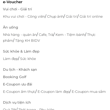
e-Voucher
Vui chơi - Giải trí
/
/
/
Khu vui chơi - Công viên
Chụp ảnh
Giải trí
Giải trí online
Ăn uống
/
/
/
Nhà hàng - quán ăn
Cafe, Trà
Kem - Tiệm bánh
Thực
/
phẩm
Tặng KH BIDV
Sức khỏe & Làm đẹp
/
Làm đẹp
Sức khỏe
Du lịch - Khách sạn
Booking Golf
E-Coupon ưu đãi
/
/
E-Coupon ẩm thực
E-Coupon làm đẹp
E-Coupon mua sắm
Dịch vụ tiện ích
/
Quà Tết
Thời trang - Phụ kiện