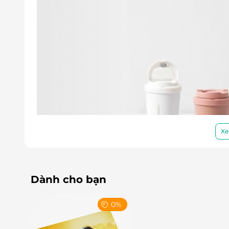
Xe
Dành cho bạn
0%
Không chỉ dừng lại ở thị trường trong nước, L
giá khác nhau như: Mỹ, Đức, Nhật Bản, Hong Ko