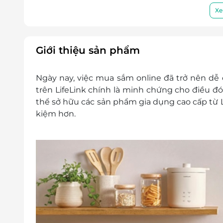
LifeLink sẽ không chịu trách nhiệm đối với
Xe
cũng như đối với các tranh chấp về sau giữ
LifeLink có quyền sửa chữa hoặc thay đổi 
báo trước.
Giới thiệu sản phẩm
HHotline hỗ trợ: 1900 2065 -
Lưu ý: E-Gift không áp dụng tại các cửa hàn
Ngày nay, việc mua sắm online đã trở nên dễ
Lock&Lock F2C Nowzone
trên LifeLink chính là minh chứng cho điều đó
Lock&Lock F2C SC Vivo
thể sở hữu các sản phẩm gia dụng cao cấp từ L
Lock&Lock F2C Long Hậu
kiệm hơn.