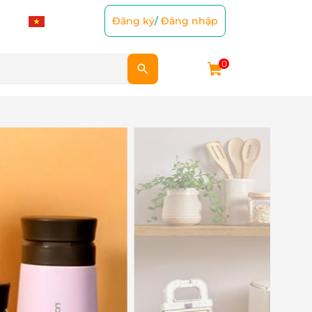
Đăng ký
/
Đăng nhập
0