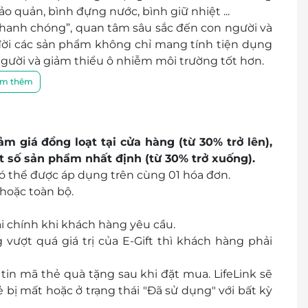
o quản, bình đựng nước, bình giữ nhiệt ...
 nhanh chóng”, quan tâm sâu sắc đến con người và
 đời các sản phẩm không chỉ mang tính tiện dụng
gười và giảm thiểu ô nhiễm môi trường tốt hơn.
m thêm
m giá đồng loạt tại cửa hàng (từ 30% trở lên),
t số sản phẩm nhất định (từ 30% trở xuống).
 có thể được áp dụng trên cùng 01 hóa đơn.
hoặc toàn bộ.
i chính khi khách hàng yêu cầu.
vượt quá giá trị của E-Gift thì khách hàng phải
in mã thẻ quà tặng sau khi đặt mua. LifeLink sẽ
bị mất hoặc ở trạng thái "Đã sử dụng" với bất kỳ