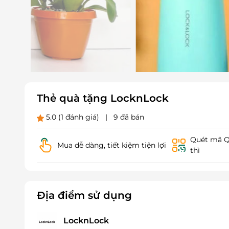
Thẻ quà tặng LocknLock
5.0
(1 đánh giá)
|
9 đã bán
Quét mã QR
Mua dễ dàng, tiết kiệm tiện lợi
thì
Địa điểm sử dụng
LocknLock