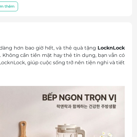
 chất lượng sản phẩm hoặc dịch vụ được cung cấp
m thêm
a khách hàng và nhà cung cấp.
điều khoản và điều kiện sử dụng mà không thông
g Lock&Lock sau:
 dàng hơn bao giờ hết, và thẻ quà tặng
LocknLock
. Không cần tiền mặt hay thẻ tín dụng, bạn vẫn có
ocknLock, giúp cuộc sống trở nên tiện nghi và tiết