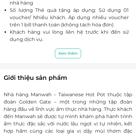
nhà hàng
Bắc Ninh
dễ ăn đầy tinh tế của văn hoá Nhật Bản.
Số lượng Thẻ quà tặng áp dụng: Sử dụng 01
Hướng dẫn sử dụng và danh sách điểm chấp
Lô CC04, Lý Thái Tổ, Ninh Xá, Bắc Ninh, Bắc Ninh
voucher/ Nhiều khách. Áp dụng nhiều voucher
nhận được cập nhật liên tục
Số 134-136 đường Nguyễn Thị Lưu, Phường Bắc
trên 1 bill thanh toán (không tách hóa đơn)
tại:
https://www.lifelink.vn/egift
Giang, Tỉnh Bắc Ninh
Khách hàng vui lòng liên hệ trước khi đến sử
Đồng Nai
dụng dịch vụ.
Shop 36 Big C Đồng Nai Số 833 Xa Lộ Hà Nội,
Một khách hàng được mua nhiều E-voucher
phường Long Bình Tân, Thành Phố Biên Hòa, tỉnh
mua hàng LifeLink
Xem thêm
Đồng Nai, Việt Nam
Không được áp dụng đồng thời các chương
13-15, Lầu 4, TTTM Vincom Bien Hoa, 1096 Phạm Văn
trình khuyến mại khác tại cửa hàng.
Thuận, KP2, P. Tân Mai, TP. Biên Hoà, tỉnh Đồng Nai
Mã quà tặng LifeLink không có giá trị quy đổi
Giới thiệu sản phẩm
thành tiền mặt, không hoàn tiền thừa và không
Nam Định
được yêu cầu xuất hóa đơn tài chính cho phần
Số 27 Đông A, P.Lộc Hòa, Tp.Nam Định
Nhà hàng Manwah – Taiwanese Hot Pot thuộc tập
giá trị quy đổi.
đoàn Golden Gate – một trong những tập đoàn
Hà Tĩnh
Hotline hỗ trợ: 1900 2065 - 0934.661.016
hàng đầu về lĩnh vực ẩm thực nhà hàng. Thực khách
Số 108, đường Nguyễn Huy Oánh, Phường Thành
đến Manwah sẽ được tự mình khám phá hành trình
Sen, Tỉnh Hà Tĩnh
ẩm thực đặc sắc với nước lẩu ngọt vị tự nhiên, kết
Lâm Đồng
hợp hầm cùng các loại gia vị dậy mùi thơm đặc