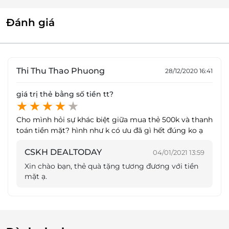
nền văn hoá, sự phong phú và bổ dưỡng trong
Thanh Hóa
nguyên liệu thảo mộc của Trung Quốc, và hương vị
Đánh giá
Số 27-29 Lê Lợi, P.Hạc Thành, Tỉnh Thanh Hóa
đậm đà nhưng vẫn thanh nhẹ, dễ ăn đầy tinh tế của
văn hoá Nhật Bản.
Phú Thọ
Tầng 2, số 2211 Đại Lộ Hùng Vương, Nông Trang, Việt
Trì, Phú Thọ
Thi Thu Thao Phuong
28/12/2020 16:41
Đà Nẵng
giá trị thẻ bằng số tiền tt?
L4-21+22 tại TTTM Vincom Đà Nẵng, Ngô Quyền,
P.An Hải Bắc, Q.Sơn Trà, TP. Đà Nẵng
Cho mình hỏi sự khác biệt giữa mua thẻ 500k và thanh
toán tiền mặt? hình như k có ưu đã gì hết đúng ko ạ
CSKH DEALTODAY
04/01/2021 13:59
Xin chào bạn, thẻ quà tặng tương đương với tiền
mặt ạ.