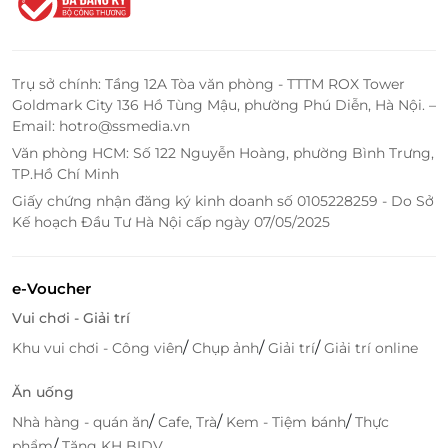
Trụ sở chính: Tầng 12A Tòa văn phòng - TTTM ROX Tower
Goldmark City 136 Hồ Tùng Mậu, phường Phú Diễn, Hà Nội. –
Email: hotro@ssmedia.vn
Văn phòng HCM: Số 122 Nguyễn Hoàng, phường Bình Trưng,
TP.Hồ Chí Minh
Giấy chứng nhận đăng ký kinh doanh số 0105228259 - Do Sở
Kế hoạch Đầu Tư Hà Nội cấp ngày 07/05/2025
e-Voucher
Vui chơi - Giải trí
/
/
/
Khu vui chơi - Công viên
Chụp ảnh
Giải trí
Giải trí online
Ăn uống
/
/
/
Nhà hàng - quán ăn
Cafe, Trà
Kem - Tiệm bánh
Thực
/
phẩm
Tặng KH BIDV