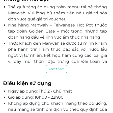
Đa, Hà Nội
Thẻ quà tặng áp dụng toàn menu tại hệ thống
Tầng 2 tòa nhà Đông Kinh, số 3 Lê Thái Tổ, P.Hàng
Manwah. Vui lòng bù thêm tiền nếu giá trị hóa
Trống, Q.Hoàn Kiếm, Tp.Hà Nội
đơn vượt quá giá trị voucher.
Tòa nhà Park Home, Trần Thái Tông, Cầu Giấy, Hà Nội
Nhà hàng Manwah – Taiwanese Hot Pot thuộc
Số 74 Trích Sài, P.Võng Thị, Q.Tây Hồ, Tp.Hà Nội
tập đoàn Golden Gate – một trong những tập
Gian hàng TL - 46A, TTTM Vincom Mega Mall Times
đoàn hàng đầu về lĩnh vực ẩm thực nhà hàng
city, 458 Minh Khai, Hai Bà Trưng, Hà Nội
Thực khách đến Manwah sẽ được tự mình khám
34 Nguyễn Hoàng, Mỹ Đình, Nam Từ Liêm, Hà Nội
phá hành trình ẩm thực đặc sắc với nước lẩu
Số 346, Tầng 3, Tòa nhà Lotte Mall, số 272 đường Võ
ngọt vị tự nhiên, kết hợp hầm cùng các loại gia
Chí Công, P.Phú Thượng, Q.Tây Hồ, TP.Hà Nội
vị dậy mùi thơm đặc trưng của Đài Loan vã
Tầng 2 tòa nhà Westa, Số 102 Trần Phú, P.Mộ Lao,
những món nhúng kiểu Đài tạo nên hương vị
Xem thêm
Q.Hà Đông, TP.Hà Nội
lẩu Đài Loan tỉ mỉ và tinh tế.
Lẩu Đài Loan tại Manwah – Taiwanese Hot Pot
Cần Thơ
Điều kiện sử dụng
được tạo nên từ 9 loại gia vị và thảo mộc gia
Lô L4-14A, tầng 4, đường 30 Tháng 4, Xuân Khánh,
Ngày áp dụng: Thứ 2 - Chủ nhật
truyền. Nước lẩu Đài Loan thực sự kết hợp điểm
Ninh Kiều, Cần Thơ
Giờ áp dụng: 10h00 - 22h00
mạnh của cả 2 nền văn hoá, sự phong phú và bổ
TTTM Lotte Mart, 84 Mậu Thân, P. An Hòa, Q. Ninh
Không áp dụng cho khách mang theo đồ uống,
dưỡng trong nguyên liệu thảo mộc của Trung
Kiều, TP. Cần Thơ
nếu mang sẽ tính phí dịch vụ theo quy định của
Quốc, và hương vị đậm đà nhưng vẫn thanh nhẹ,