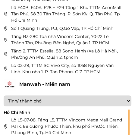
Lô F40B, F40A, F28 + F29 Tầng 1 Khu TTTM AeonMall
Tân Phú, Số 30 Tân Thắng, P. Sơn Kỳ, Q. Tân Phú, Tp.
Hồ Chí Minh
Số 1 Quang Trung, P.3, Q.Gò Vấp, TP.Hồ Chí Minh
Tầng B3-28C Tòa nhà Vincom Center, 70-72 Lê
Thánh Tôn, Phường Bến Nghé, Quận 1, TP.HCM
Tầng 2, TTTM Estella, 88 Song Hành (Xa Lộ Hà Nội),
Phường An Phú, Quận 2, tphcm
Lo 02-39, TTTM SC Vivo City, so 1058 Nguyen Van
Linh, Khu pho 1, P. Tan Phong, Q.7, TP.HCM
Tầng 5 – Tòa nhà Saigon Center số 65 Đ. Lê Lợi, Bến
Manwah - Miền nam
Nghé, Quận 1, Thành phố Hồ Chí Minh
Lô L5-08, TTTM Vincom Megamall, 161 Xa lộ Hà Nội,
P.Thảo Điền, Tp.Thủ Đức, Tp.Hồ Chí Minh
Gian hàng 2.01-2.02, Tầng 2, Trung tâm Thương Mại
Hồ Chí Minh
Viettel Building, số 285, đường Cách Mạng Tháng 8,
Lô L5-07-08, Tầng L5, TTTM Vincom Mega Mall Grand
Phường 12, Quận 10, Tp.Hồ Chí Minh
Park, 88 đường Phước Thiện, khu phố Phước Thiện,
Lô 1F63-Tầng 1, TTTM Lotte Mart, 469 Nguyễn Hữu
P.Long Bình, Tp.Hồ Chí Minh