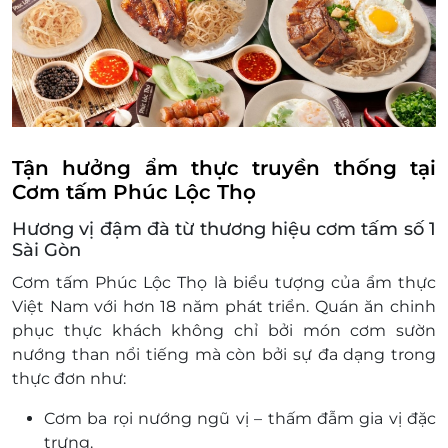
517 Lạc Long Quân, P. 10, Quận Tân Bình, Hồ Chí
do gì.
Minh
Địa điểm sử dụng:
54 Nguyễn Văn Trỗi, P. 15, Quận Phú Nhuận, Hồ Chí
https://docs.google.com/spreadsheets/d/1P
Minh
gid=247173951#gid=247173951
139 Đỗ Xuân Hợp, P. Phước Long B, Quận 9, Hồ Chí
Minh
429 Phan Huy Ích, P. 14, Quận Gò Vấp, Hồ Chí Minh
Tận hưởng ẩm thực truyền thống tại
304-306 Xô Viết Nghệ Tĩnh, P. 21, Quận Bình Thạnh,
Cơm tấm Phúc Lộc Thọ
Hồ Chí Minh
Hương vị đậm đà từ thương hiệu cơm tấm số 1
986 TL10, P. Tân Tạo, Quận Bình Tân, Hồ Chí Minh
Sài Gòn
175 Trần Hưng Đạo, TT. Phú Mỹ, Tân Thành, Bà Rịa -
Vũng Tàu
Cơm tấm Phúc Lộc Thọ là biểu tượng của ẩm thực
Việt Nam với hơn 18 năm phát triển. Quán ăn chinh
31B Nguyễn Hữu Thọ, P. Phước Trung, Bà Rịa, Bà Rịa
- Vũng Tàu
phục thực khách không chỉ bởi món cơm sườn
nướng than nổi tiếng mà còn bởi sự đa dạng trong
296 Trương Công Định, Phường 8, Thành Phố Vũng
Tàu, Bà Rịa - Vũng Tàu
thực đơn như:
Đồng Nai
Cơm ba rọi nướng ngũ vị – thấm đẫm gia vị đặc
268 Lê Duẩn, Khu Văn Hải, Thị trấn Long Thành,
trưng.