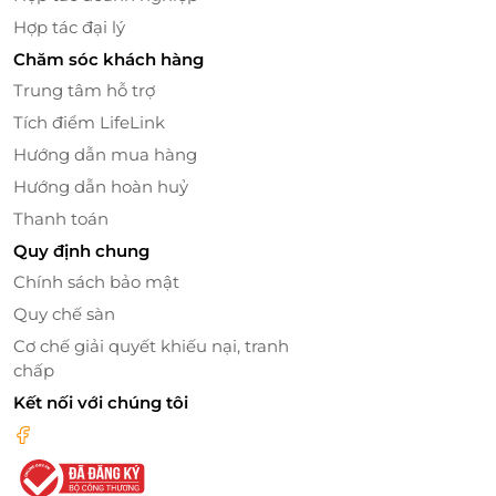
Hợp tác đại lý
Chăm sóc khách hàng
Trung tâm hỗ trợ
Tích điểm LifeLink
Hướng dẫn mua hàng
Hướng dẫn hoàn huỷ
Thanh toán
Quy định chung
Đặt thẻ quà tặng ngay tại
LifeLink
– món quà hoàn
Chính sách bảo mật
hảo cho tín đồ ẩm thực!
Quy chế sàn
Cơ chế giải quyết khiếu nại, tranh
chấp
LifeLink
Kết nối với chúng tôi