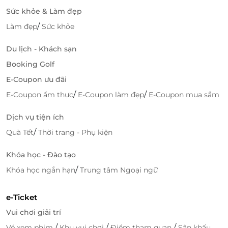
Sức khỏe & Làm đẹp
/
Làm đẹp
Sức khỏe
Du lịch - Khách sạn
Booking Golf
E-Coupon ưu đãi
/
/
E-Coupon ẩm thực
E-Coupon làm đẹp
E-Coupon mua sắm
Dịch vụ tiện ích
/
Quà Tết
Thời trang - Phụ kiện
Khóa học - Đào tạo
/
Khóa học ngắn hạn
Trung tâm Ngoại ngữ
e-Ticket
Vui chơi giải trí
/
/
/
Vé xem phim
Khu vui chơi
Điểm tham quan
Sân khấu