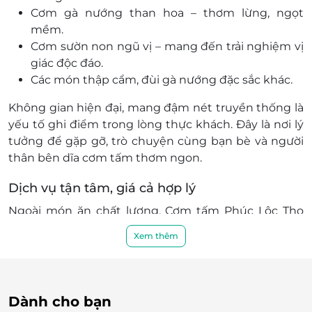
Huyện Long Thành, Đồng Nai
Cơm gà nướng than hoa – thơm lừng, ngọt
205 Phan Trung, Khu phố 2, Thành phố Biên Hòa,
mềm.
Đồng Nai
Cơm sườn non ngũ vị – mang đến trải nghiệm vị
95/1A Quốc Lộ 1A, P. Tân Biên, Biên Hòa, Đồng Nai
giác độc đáo.
Các món thập cẩm, đùi gà nướng đặc sắc khác.
136 Hà Huy Giáp, Tổ 7, Khu phố 1, P. Quyết Thắng,
Thành phố Biên Hòa, Đồng Nai
Không gian hiện đại, mang đậm nét truyền thống là
2251 Nguyễn Ái Quốc, P. Quang Vinh, Thành phố
yếu tố ghi điểm trong lòng thực khách. Đây là nơi lý
Biên Hòa, Đồng Nai
tưởng để gặp gỡ, trò chuyện cùng bạn bè và người
170 Đồng Khởi, P. Tân Hiệp, Thành phố Biên Hòa,
thân bên dĩa cơm tấm thơm ngon.
Đồng Nai
142/3A - 142/3B, Phạm Văn Thuận, Tổ 3, KP5, P. Tam
Dịch vụ tận tâm, giá cả hợp lý
Hiệp, Thành phố Biên Hòa, Đồng Nai
Ngoài món ăn chất lượng, Cơm tấm Phúc Lộc Thọ
Bình Dương
còn ghi dấu bởi đội ngũ nhân viên phục vụ tận tâm,
Xem thêm
615 Nguyễn Thị Minh Khai, Khu phố Tân Phú 1, P. Tân
chu đáo. Giá cả hợp lý càng khiến quán trở thành lựa
Bình, Thành phố Dĩ An, Bình Dương
chọn hàng đầu cho mọi thực khách, từ gia đình,
75A Nguyễn An Ninh, Khu phố Nhị Đồng 2, P. Dĩ A,
nhóm bạn đến khách lẻ.
Thành phố Dĩ An, Bình Dương
Dành cho bạn