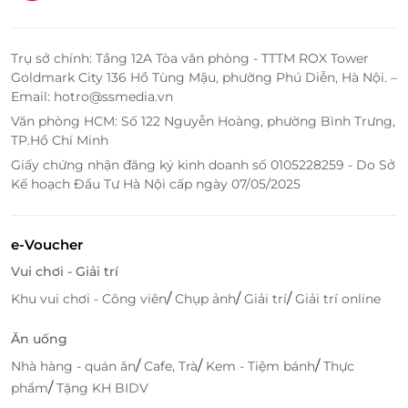
Trụ sở chính: Tầng 12A Tòa văn phòng - TTTM ROX Tower
Goldmark City 136 Hồ Tùng Mậu, phường Phú Diễn, Hà Nội. –
Email: hotro@ssmedia.vn
Văn phòng HCM: Số 122 Nguyễn Hoàng, phường Bình Trưng,
TP.Hồ Chí Minh
Giấy chứng nhận đăng ký kinh doanh số 0105228259 - Do Sở
Kế hoạch Đầu Tư Hà Nội cấp ngày 07/05/2025
e-Voucher
Vui chơi - Giải trí
/
/
/
Khu vui chơi - Công viên
Chụp ảnh
Giải trí
Giải trí online
Ăn uống
/
/
/
Nhà hàng - quán ăn
Cafe, Trà
Kem - Tiệm bánh
Thực
/
phẩm
Tặng KH BIDV