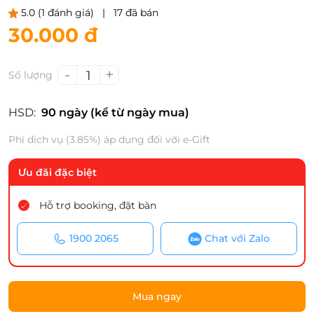
5.0
(1 đánh giá)
|
17 đã bán
30.000 đ
-
+
1
Số lượng
HSD:
90 ngày (kể từ ngày mua)
Phí dịch vụ (3.85%) áp dụng đối với e-Gift
Ưu đãi đặc biệt
Hỗ trợ booking, đặt bàn
1900 2065
Chat với Zalo
Mua ngay