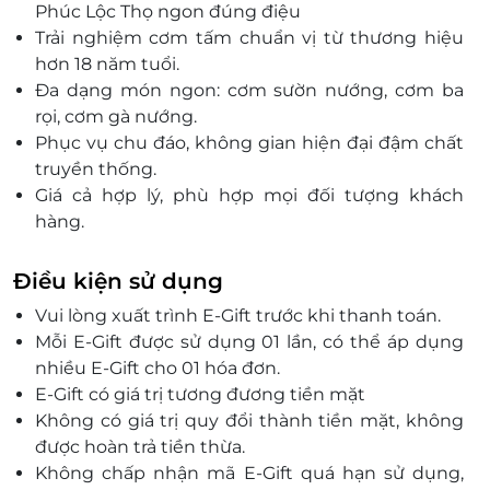
119 Phú Lợi, Thủ Dầu Một, Bình Dương
Phúc Lộc Thọ ngon đúng điệu
Trải nghiệm cơm tấm chuẩn vị từ thương hiệu
728 Huỳnh Tấn Phát, P. Tân Phú, Quận 7, Hồ Chí
Minh
hơn 18 năm tuổi.
Đa dạng món ngon: cơm sườn nướng, cơm ba
223 Nguyễn Thị Thập, P. Tân Phú, Quận 7, Hồ Chí
Minh
rọi, cơm gà nướng.
Phục vụ chu đáo, không gian hiện đại đậm chất
171 Nguyễn Văn Quá, P. Tân Hưng Thuận, Quận 12, Hồ
Chí Minh
truyền thống.
Giá cả hợp lý, phù hợp mọi đối tượng khách
152 Huỳnh Thiện Lộc, P. Hòa Thạnh, Quận Tân Phú,
Hồ Chí Minh
hàng.
Là nơi lý tưởng để hội họp cùng bạn bè, người
363 Nguyễn Văn Tăng, P. Long Thạnh Mỹ, Thành phố
Thủ Đức, Hồ Chí Minh
thân.
Điều kiện sử dụng
Sử dụng dễ dàng với thẻ quà tặng LifeLink tiện
353 Sư Vạn Hạnh, phường 12, Quận 10, Hồ Chí Minh
Vui lòng xuất trình E-Gift trước khi thanh toán.
lợi.
05 Vườn Lài, P. Phú Thọ Hòa, Quận Tân Phú, Hồ Chí
Mỗi E-Gift được sử dụng 01 lần, có thể áp dụng
Mang đến trải nghiệm ẩm thực tuyệt vời tại Sài
Minh
nhiều E-Gift cho 01 hóa đơn.
Gòn.
539 Phan Văn Trị, P. 5, Quận Gò Vấp, Hồ Chí Minh
E-Gift có giá trị tương đương tiền mặt
12/6 Tô Ký, Tổ 6, KP3 P. Tân Chánh Hiệp, Quận 12, Hồ
Không có giá trị quy đổi thành tiền mặt, không
Chí Minh
được hoàn trả tiền thừa.
743-745 Kha Vạn Cân, P. Linh Tây, Thủ Đức, Hồ Chí
Không chấp nhận mã E-Gift quá hạn sử dụng,
Minh