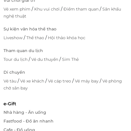
Vui chơi giải trí
/
/
/
Vé xem phim
Khu vui chơi
Điểm tham quan
Sân khấu
nghệ thuật
Sự kiện văn hóa thể thao
/
/
Liveshow
Thể thao
Hội thảo khóa học
Tham quan du lịch
/
/
Tour du lịch
Vé du thuyền
Sim Thẻ
Di chuyển
/
/
/
/
Vé tàu
Vé xe khách
Vé cáp treo
Vé máy bay
Vé phòng
chờ sân bay
e-Gift
Nhà hàng - Ăn uống
Fastfood - Đồ ăn nhanh
Cafe - Đồ uống