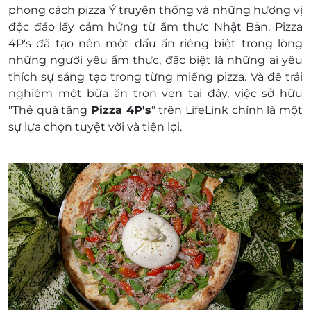
cũng như đối với các tranh chấp về sau giữa
Phú Celadon, 30 Tân Thắng, Sơn Kỳ, Quận Tân Phú,
phong cách pizza Ý truyền thống và những hương vị
khách hàng và nhà cung cấp.
Hồ Chí Minh
độc đáo lấy cảm hứng từ ẩm thực Nhật Bản, Pizza
LifeLink có quyền sửa chữa hoặc thay đổi điều
Hẻm 493 Nơ Trang Long, Phường 13, Quận Bình
4P's đã tạo nên một dấu ấn riêng biệt trong lòng
khoản và điều kiện sử dụng mà không thông
Thạnh, Hồ Chí Minh
những người yêu ẩm thực, đặc biệt là những ai yêu
báo trước.
121 Tên Lửa, Bình Trị Đông B, Quận Bình Tân, Hồ Chí
thích sự sáng tạo trong từng miếng pizza. Và để trải
Địa điểm sử dụng:
Minh
nghiệm một bữa ăn trọn vẹn tại đây, việc sở hữu
https://docs.google.com/spreadsheets/d/1
Số 13 Tân Thuận Đông, Quận 7, Hồ Chí Minh
"Thẻ quà tặng
Pizza 4P's
" trên LifeLink chính là một
gid=1689559711#gid=1689559711
151B Hai Bà Trưng, phường 6, Quận 3, Hồ Chí Minh
sự lựa chọn tuyệt vời và tiện lợi.
8 Thủ Khoa Huân, Phường Bến Thành, Quận 1, Hồ
Chí Minh
Bình Dương
Lô M3, Tầng trệt, Khu phức hợp Hikari, Tạo Lực 2, 4
Khu Đô Thị Mới, Thủ Dầu Một, Bình Dương
Đà Nẵng
8 Hoàng Văn Thụ, Quận Hải Châu, Đà Nẵng
Hải Phòng
10 Võ Nguyên Giáp, Kênh Dương, Quận Lê Chân, Hải