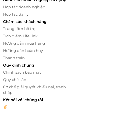
tử, chuyển khoản ngân hàng, giúp bạn tiết kiệm
Hợp tác doanh nghiệp
thời gian và công sức.
Hợp tác đại lý
Chăm sóc khách hàng
Trung tâm hỗ trợ
Tích điểm LifeLink
Hướng dẫn mua hàng
Hướng dẫn hoàn huỷ
Thanh toán
Quy định chung
Chính sách bảo mật
Quy chế sàn
Cơ chế giải quyết khiếu nại, tranh
Món quà ý nghĩa dành tặng cho người thân
chấp
Thẻ quà tặng Pizza 4P’s không chỉ đơn thuần là một
Kết nối với chúng tôi
công cụ thanh toán, mà còn là món quà tuyệt vời
dành tặng cho bạn bè, người thân. Với thẻ quà tặng