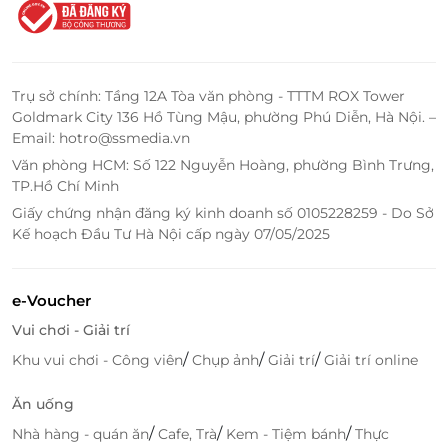
này, bạn có thể tặng họ những bữa ăn ngon miệng
tại Pizza 4P’s – một trải nghiệm ẩm thực khó quên
trong không gian thân thiện và ấm cúng. Chắc chắn,
người nhận sẽ cảm thấy đặc biệt và hài lòng khi có
Trụ sở chính: Tầng 12A Tòa văn phòng - TTTM ROX Tower
cơ hội thưởng thức những món pizza độc đáo từ
Goldmark City 136 Hồ Tùng Mậu, phường Phú Diễn, Hà Nội. –
Pizza 4P’s.
Email: hotro@ssmedia.vn
Văn phòng HCM: Số 122 Nguyễn Hoàng, phường Bình Trưng,
TP.Hồ Chí Minh
Giấy chứng nhận đăng ký kinh doanh số 0105228259 - Do Sở
Kế hoạch Đầu Tư Hà Nội cấp ngày 07/05/2025
e-Voucher
Vui chơi - Giải trí
/
/
/
Khu vui chơi - Công viên
Chụp ảnh
Giải trí
Giải trí online
Ăn uống
Hãy mua ngay thẻ quà tặng Pizza 4P's trên
LifeLink
/
/
/
Nhà hàng - quán ăn
Cafe, Trà
Kem - Tiệm bánh
Thực
là một giải pháp mua sắm hiện đại, tiện lợi và dễ