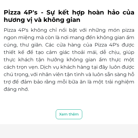
Phòng
Pizza 4P's - Sự kết hợp hoàn hảo của
Khánh Hòa
hương vị và không gian
Khách sạn Sheraton Nha Trang, 26-28 Trần Phú, Nha
Trang, Khánh Hoà
Pizza 4P's không chỉ nổi bật với những món pizza
ngon miệng mà còn là nơi mang đến không gian ấm
cúng, thư giãn. Các cửa hàng của Pizza 4P's được
thiết kế để tạo cảm giác thoải mái, dễ chịu, giúp
thực khách tận hưởng không gian ẩm thực một
cách trọn vẹn. Dịch vụ khách hàng tại đây luôn được
chú trọng, với nhân viên tận tình và luôn sẵn sàng hỗ
trợ để đảm bảo rằng mỗi bữa ăn là một trải nghiệm
đáng nhớ.
Xem thêm