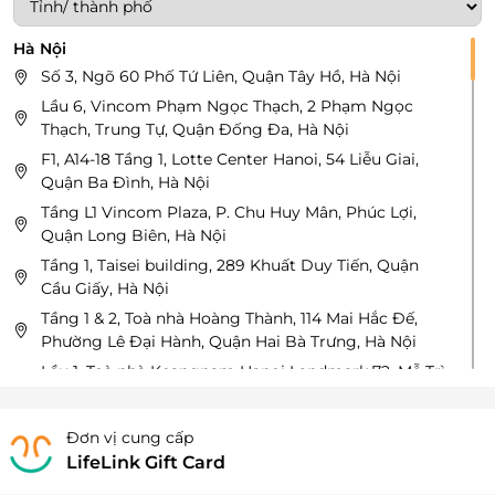
Hà Nội
Số 3, Ngõ 60 Phố Tứ Liên, Quận Tây Hồ, Hà Nội
Lầu 6, Vincom Phạm Ngọc Thạch, 2 Phạm Ngọc
Thạch, Trung Tự, Quận Đống Đa, Hà Nội
F1, A14-18 Tầng 1, Lotte Center Hanoi, 54 Liễu Giai,
Quận Ba Đình, Hà Nội
Tầng L1 Vincom Plaza, P. Chu Huy Mân, Phúc Lợi,
Quận Long Biên, Hà Nội
Tầng 1, Taisei building, 289 Khuất Duy Tiến, Quận
Cầu Giấy, Hà Nội
Tầng 1 & 2, Toà nhà Hoàng Thành, 114 Mai Hắc Đế,
Phường Lê Đại Hành, Quận Hai Bà Trưng, Hà Nội
Lầu 1, Toà nhà Keangnam Hanoi Landmark 72, Mễ Trì,
Quận Nam Từ Liêm, Hà Nội
Tầng 3, Aeon Mall Long Biên, 27 Cổ Linh, Quận Long
Đơn vị cung cấp
Biên, Hà Nội
LifeLink Gift Card
71 Phố Hoàng Ngân, P. Nhân Chính, Quận Thanh