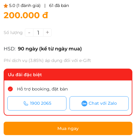
5.0
(1 đánh giá)
|
61 đã bán
200.000 đ
-
+
1
Số lượng
HSD:
90 ngày (kể từ ngày mua)
Phí dịch vụ (3.85%) áp dụng đối với e-Gift
Ưu đãi đặc biệt
Hỗ trợ booking, đặt bàn
1900 2065
Chat với Zalo
Mua ngay