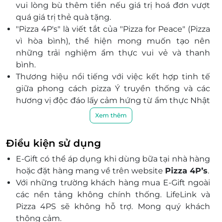
vui lòng bù thêm tiền nếu giá trị hoá đơn vượt
Số 21, Ngõ 105, Xuân La, Xuân Đỉnh, Quận Tây Hồ, Hà
quá giá trị thẻ quà tặng.
Nội
"Pizza 4P's" là viết tắt của "Pizza for Peace" (Pizza
Hồ Chí Minh
vì hòa bình), thể hiện mong muốn tạo nên
Tầng trệt, SC VivoCity 1058 Nguyễn Văn Linh,
những trải nghiệm ẩm thực vui vẻ và thanh
Phường Tân Phong, Quận 7, Hồ Chí Minh
bình.
48/01 Xuân Thủy, Phường Thảo Điền, Quận 2, Thủ
Thương hiệu nổi tiếng với việc kết hợp tinh tế
Đức, Hồ Chí Minh
giữa phong cách pizza Ý truyền thống và các
151B Hai Bà Trưng, phường 6, Quận 3, Hồ Chí Minh
hương vị độc đáo lấy cảm hứng từ ẩm thực Nhật
Lô L4- 03, L4-04, tầng 4, TTTM Gigamall, số 240-242
Bản và các nguyên liệu tự nhiên như: Pizza phô
Xem thêm
Kha Vạn Cân (Phạm Văn Đồng), Hiệp Bình Chánh,
mai Burrata tươi, Pizza cá hồi sốt kem Miso, Pizza
Thủ Đức, Hồ Chí Minh
tôm xốt tỏi cay, Pizza Margherita, Pizza 4 loại phô
Điều kiện sử dụng
Khu dân cư và công viên Phước Thiện, P. Long Bình,
mai (Quattro Formaggi), Pizza chay với phô mai
Thủ Đức, Hồ Chí Minh
E-Gift có thể áp dụng khi dùng bữa tại nhà hàng
từ thực vật.
73 Lý Chính Thắng, Phường 8, Quận 3, Hồ Chí Minh
hoặc đặt hàng mang về trên website
Pizza 4P’s
.
Trải nghiệm khi ăn tại cửa hàng Pizza 4P’s
Với những trường khách hàng mua E-Gift ngoài
Lầu 5, TTTM Estella Place, 88 Song Hành, An Phú,
được
chú
trọng với không gian thiết kế thân
Quận 2, Hồ Chí Minh
các nền tảng không chính thống. LifeLink và
thiện và dịch vụ khách hàng tận tâm. Các cửa
Pizza 4PS sẽ không hỗ trợ. Mong quý khách
Lô MD2, đại lộ Nguyễn Văn Linh, Phường Tân Phú,
hàng được trang trí để tạo ra không gian ấm
Quận 7, Hồ Chí Minh
thông cảm.
cúng, thư giãn và thoải mái cho thực khách.