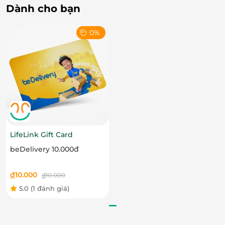
Dành cho bạn
0%
Bên cạnh đó, menu của Pizza 4P's cũng là điểm sáng
tạo riêng biệt. Những món pizza tại đây đều được
chế biến từ các nguyên liệu tươi ngon và tự nhiên,
đặc biệt là những loại pizza mang đậm ảnh hưởng
của ẩm thực Nhật Bản như pizza cá hồi sốt kem
Miso, pizza tôm sốt tỏi cay, hay pizza chay với phô
LifeLink Gift Card
mai từ thực vật. Mỗi món pizza đều được chăm chút
beDelivery 10.000đ
tỉ mỉ, đảm bảo hương vị đậm đà và hấp dẫn nhất cho
thực khách.
đ
10.000
đ
10.000
5.0
(1 đánh giá)