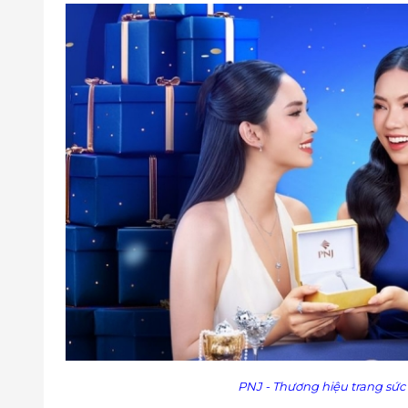
268 Nguyễn Duy Trinh, P.Bình Trưng Tây, Quận 2,
01 Phan Văn Hớn, P. Tân Thới Nhất, Quận 12, Hồ Ch
142 Âu Cơ, P. 9, Quận Tân Bình, Hồ Chí Minh
216 Võ Văn Ngân, P. Bình Thọ, Thủ Đức, Hồ Chí Mi
226 Lê Văn Quới, P. Bình Hưng Hoà A, Quận Bình 
Tầng B2 Vincom - 45A Lý Tự Trọng, P. Bến Nghé, 
21 Trần Quang Khải, P. Tân Định, Quận 1, Hồ Chí M
216 Đỗ Xuân Hợp, P. Phước Long A, Quận 9, Hồ Ch
182B Hòa Bình, P. Hiệp Tân, Quận Tân Phú, Hồ Chí
07 An Dương Vương, P. 9, Quận 5, Hồ Chí Minh
89C Cống Quỳnh, P. Nguyễn Cư Trinh, Quận 1, Hồ 
52A - 52B Nguyễn Văn Trỗi, P.15, Quận Phú Nhuận
226 Lê Văn Quới, P. Bình Hưng Hoà A, Quận Bình 
337 Cộng Hòa, P. 13, Quận Tân Bình, Hồ Chí Minh
Lầu 2 Toà nhà Landmark 81, khu Tân Cảng, 208 Ng
Số 201 Xô Viết Nghệ Tĩnh, P. 17, Quận Bình Thạnh,
PNJ - Thương hiệu trang sứ
666 Nguyễn Đình Chiểu, P.3, Quận 3, Hồ Chí Minh