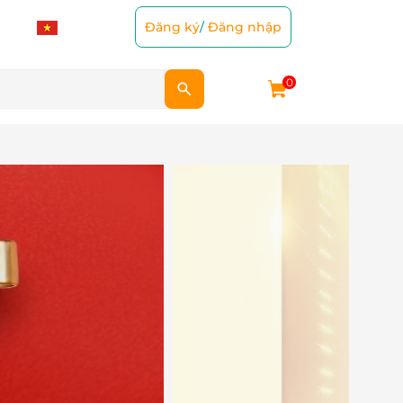
Đăng ký
/
Đăng nhập
0