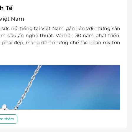
Hồ Chí Minh
h Tế
Chi, Hồ Chí Minh
 Việt Nam
sức nổi tiếng tại Việt Nam, gắn liền với những sản
 Minh
m dấu ấn nghệ thuật. Với hơn 30 năm phát triển,
Hồ Chí Minh
a phái đẹp, mang đến những chế tác hoàn mỹ tôn
hí Minh
 Minh
 Chí Minh
, Hồ Chí Minh
m thêm