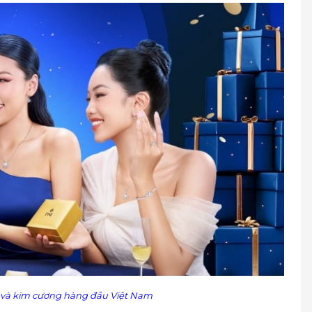
 Hồ Chí Minh
í Minh
nh
Tân, Hồ Chí Minh
Quận 1, Hồ Chí Minh
inh
í Minh
 Minh
Chí Minh
, Hồ Chí Minh
Tân, Hồ Chí Minh
uyễn Hữu Cảnh, P. 22, Quận Bình Thạnh, Hồ Chí Minh
 Hồ Chí Minh
c và kim cương hàng đầu Việt Nam