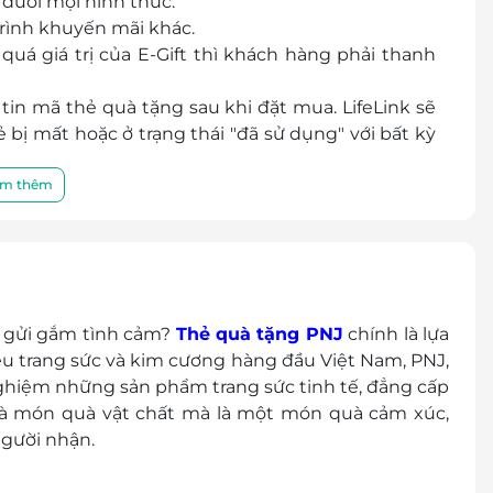
dưới mọi hình thức.
rình khuyến mãi khác.
í Minh
uá giá trị của E-Gift thì khách hàng phải thanh
inh
ảo Điền, Quận 2, Hồ Chí Minh
in mã thẻ quà tặng sau khi đặt mua. LifeLink sẽ
inh
bị mất hoặc ở trạng thái "đã sử dụng" với bất kỳ
hủ Đức, Hồ Chí Minh
 Chí Minh
 chất lượng sản phẩm hoặc dịch vụ được cung cấp
m thêm
inh
a khách hàng và nhà cung cấp.
ts/d/1GqfU6f2uT87mR5HeyHk5ykhMQdOlzLa_/edit?
ồ Chí Minh
, Hồ Chí Minh
 gửi gắm tình cảm?
Thẻ quà tặng PNJ
chính là lựa
ệu trang sức và kim cương hàng đầu Việt Nam, PNJ,
ghiệm những sản phẩm trang sức tinh tế, đẳng cấp
 Nghé, Quận 1, Hồ Chí Minh
 là món quà vật chất mà là một món quà cảm xúc,
người nhận.
inh