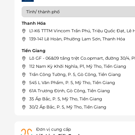
Thanh Hóa
L1-K6 TTTM Vincom Trần Phú, Triệu Quốc Đạt, Lê
139-141 Lê Hoàn, Phường Lam Sơn, Thanh Hóa
Tiền Giang
Lô GF - 06&09 tầng trệt Co.opmart, đường 30/4, Ph
112 Nam Kỳ Khởi Nghĩa, P1, Mỹ Tho, Tiền Giang
Trần Công Tường, P. 5, Gò Công, Tiền Giang
545 L Văn Phẩm, P. 5, Mỹ Tho, Tiền Giang
61A Trương Định, Gò Công, Tiền Giang
35 Ấp Bắc, P. 5, Mỹ Tho, Tiền Giang
30/2 Ấp Bắc, P. 5, Mỹ Tho, Tiền Giang
Đà Nẵng
165 Nguyễn Văn Thoại, P. An Hải Đông, Quận Sơn 
Đơn vị cung cấp
411 Lê Duẩn, P. Thạc Gián, Quận Thanh Khê, Đà N