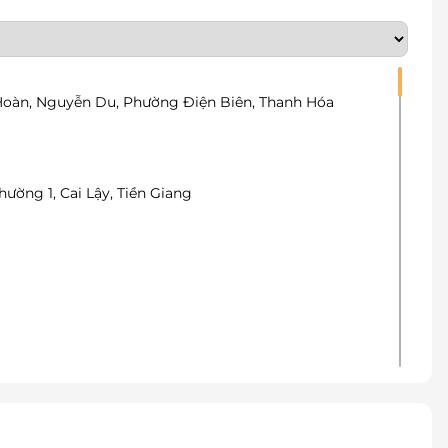
 Hoàn, Nguyễn Du, Phường Điện Biên, Thanh Hóa
ường 1, Cai Lậy, Tiền Giang
Trà, Đà Nẵng
ẵng