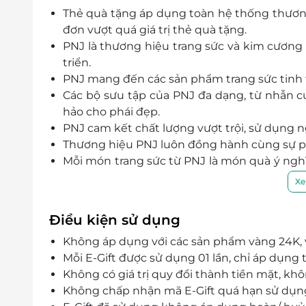
Thẻ quà tặng áp dụng toàn hệ thống thương 
168 Hùng Vương, Móng Cái, Quảng Ninh
đơn vượt quá giá trị thẻ quà tặng.
Hồ Chí Minh
PNJ là thương hiệu trang sức và kim cương
L1 – K10, Tầng L1, TTTM Vincom Plaza Lê Văn Việt, 
triển.
Minh
PNJ mang đến các sản phẩm trang sức tinh 
60 Xô Viết Nghệ Tĩnh, P. 19, Quận Bình Thạnh, Hồ 
Các bộ sưu tập của PNJ đa dạng, từ nhẫn c
Số 131 Hoàng Hoa Thám, P. 6, Quận Bình Thạnh, H
hảo cho phái đẹp.
Shop 6,7,8 Tầng trệt, BigC An Lạc, 1231 Quốc Lộ 1A
PNJ cam kết chất lượng vượt trội, sử dụng 
Minh
Thương hiệu PNJ luôn đồng hành cùng sự phá
139-141 Võ Văn Ngân, P. Linh Chiểu, Thủ Đức, Hồ C
Mỗi món trang sức từ PNJ là món quà ý nghĩa
tinh tế.
48 Hoa Sứ, P. 7, Quận Phú Nhuận, Hồ Chí Minh
Xe
PNJ không chỉ là thương hiệu trang sức, mà 
745 Lê Trọng Tấn, P. Bình Hưng Hòa, Quận Bình T
80 Huỳnh Tấn Phát, P. Phú Mỹ, Quận 7, Hồ Chí Mi
Điều kiện sử dụng
Số 459 Trường Chinh, P. 14, Quận Tân Bình, Hồ Ch
Không áp dụng với các sản phẩm vàng 24K, 
Lô K1-05, Tầng 1, TTTM Vạn Hạnh, 11 Sư Vạn Hạnh, P
Mỗi E-Gift được sử dụng 01 lần, chỉ áp dụng t
New Center Hoàng Diệu, 293-295 Hoàng Diệu, P. 4
Không có giá trị quy đổi thành tiền mặt, khô
Số 8-10 Mai Chí Thọ, P. Thủ Thiêm, Thủ Đức, Hồ Ch
Không chấp nhận mã E-Gift quá hạn sử dụng,