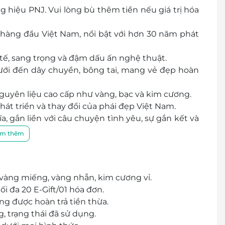
hiệu PNJ. Vui lòng bù thêm tiền nếu giá trị hóa
 hàng đầu Việt Nam, nổi bật với hơn 30 năm phát
Số 50 Lê Văn Việt, P. Tăng Nhơn Phú A, Quận 9, Hồ Chí
tế, sang trọng và đậm dấu ấn nghệ thuật.
Chí Minh
ưới đến dây chuyền, bông tai, mang vẻ đẹp hoàn
ồ Chí Minh
, KP. 5, P. Bình Trị Đông B, Quận Bình Tân, Hồ Chí
nguyên liệu cao cấp như vàng, bạc và kim cương.
t triển và thay đổi của phái đẹp Việt Nam.
hí Minh
, gắn liền với câu chuyện tình yêu, sự gắn kết và
m thêm
còn là biểu tượng của vẻ đẹp và sự sang trọng.
ân, Hồ Chí Minh
nh
í Minh
vàng miếng, vàng nhẫn, kim cương vỉ.
. 12, Quận 10, Hồ Chí Minh
ối đa 20 E-Gift/01 hóa đơn.
, Quận 6, Hồ Chí Minh
ng được hoàn trả tiền thừa.
í Minh
 trạng thái đã sử dụng.