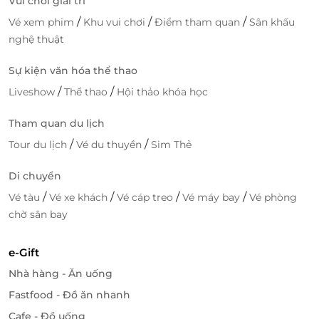
Vui chơi giải trí
/
/
/
Vé xem phim
Khu vui chơi
Điểm tham quan
Sân khấu
nghệ thuật
Sự kiện văn hóa thể thao
/
/
Liveshow
Thể thao
Hội thảo khóa học
Tham quan du lịch
/
/
Tour du lịch
Vé du thuyền
Sim Thẻ
Di chuyển
/
/
/
/
Vé tàu
Vé xe khách
Vé cáp treo
Vé máy bay
Vé phòng
chờ sân bay
e-Gift
Nhà hàng - Ăn uống
Fastfood - Đồ ăn nhanh
Cafe - Đồ uống