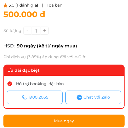
5.0
(1 đánh giá)
|
1 đã bán
500.000 đ
-
+
1
Số lượng
HSD:
90 ngày (kể từ ngày mua)
Phí dịch vụ (3.85%) áp dụng đối với e-Gift
Ưu đãi đặc biệt
Hỗ trợ booking, đặt bàn
1900 2065
Chat với Zalo
Mua ngay