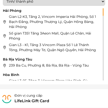
Hải Phòng
Gian L2-K3, Tầng 2, Vincom Imperia Hải Phòng, Số 1
Bạch Đằng, Phường Thượng Lý, Quận Hồng Bàng,
Hải Phòng
Số gian T351 Tầng 3Aeon Mall, Quận Lê Chân, Hải
Phòng
Gian L3 - K1, Tầng 3 Vincom Plaza Số 1 Lê Thánh
Tông, Phường Máy Tơ, Quận Ngô Quyền, Hải Phòng
Bà Rịa Vũng Tàu
239 Ba Cu, Phường 8, Bà Rịa, Bà Rịa - Vũng Tàu
Hòa Bình
Gian L3-05, Tầng 3, Vincom Plaza Hòa Bình, Cù
Chính Lan, Đồng Tiến, Hòa Bình
Hà Nội
Đơn vị cung cấp
LifeLink Gift Card
Gian L2-03, Tầng 2, Vincom Plaza Skylake Phạm
Hùng, P. Mỹ Đình 1, Quận Nam Từ Liêm, Hà Nội