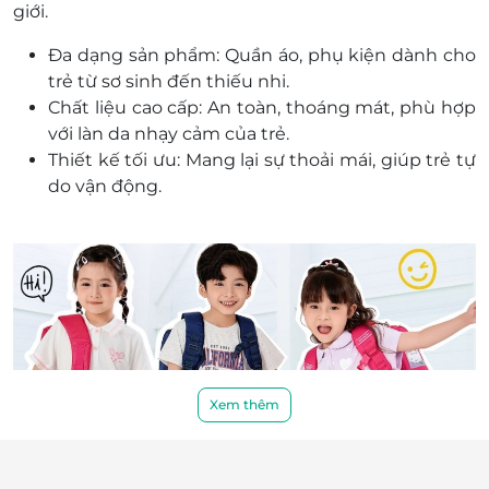
Bắc Ninh
giới.
Gian L2-10A, Tầng 2, Vincom Plaza Lý Thái Tổ, Ngã 6
Lý Thái Tổ, Phường Suối Hoa, Bắc Ninh
Đa dạng sản phẩm: Quần áo, phụ kiện dành cho
trẻ từ sơ sinh đến thiếu nhi.
Quảng Ninh
Chất liệu cao cấp: An toàn, thoáng mát, phù hợp
Gian L3-08, Tầng 3, Vincom Plaza Hạ Long, Khu cột
với làn da nhạy cảm của trẻ.
đồng hồ, P. Bạch Đằng, Hạ Long, Quảng Ninh
Thiết kế tối ưu: Mang lại sự thoải mái, giúp trẻ tự
do vận động.
Bình Dương
Gian F21, TTTM Aeon Mall Bình Dương, Số 1 Đại Lộ
Bình Dương, KP Bình Giao, Thuận An, Bình Dương
Lạng Sơn
Gian L2-K1-K2, Tầng 2,Vincom Plaza Lạng Sơn, Hùng
Vương, Phường Chi Lăng, Lạng Sơn
Hà Nam
Gian L2-02A, Tầng 2, Vincom Plaza Phủ Lý, Số 60
Xem thêm
Biên Hòa, P. Minh Khai, Phủ Lý, Hà Nam
Sơn La