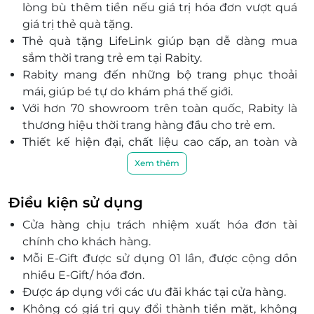
lòng bù thêm tiền nếu giá trị hóa đơn vượt quá
Phố Phạm Ngọc Thạch, P. Trung Tự, Quận Đống Đa,
giá trị thẻ quà tặng.
Hà Nội
Thẻ quà tặng LifeLink giúp bạn dễ dàng mua
Gian B1-05, Tầng hầm B1, Vincom Plaza Bắc Từ Liêm,
sắm thời trang trẻ em tại Rabity.
234 Phạm Văn Đồng, P. Cổ Nhuế, Quận Bắc Từ Liêm,
Rabity mang đến những bộ trang phục thoải
Hà Nội
mái, giúp bé tự do khám phá thế giới.
Gian L3-16, Tầng 3, Vincom Center Nguyễn Chí
Với hơn 70 showroom trên toàn quốc, Rabity là
Thanh, Số 54 Nguyễn Chí Thanh, Quận Đống Đa, Hà
thương hiệu thời trang hàng đầu cho trẻ em.
Nội
Thiết kế hiện đại, chất liệu cao cấp, an toàn và
Gian B2-R1-15, Tầng hầm B2, Vincom Mega Mall
phù hợp cho trẻ nhỏ.
Royal City, Số 72 Nguyễn Trãi , Quận Thanh Xuân, Hà
Xem thêm
Nội
Thẻ quà tặng là món quà ý nghĩa cho bé yêu
trong các dịp đặc biệt.
Khánh Hòa
Điều kiện sử dụng
Dễ dàng mua sắm và tận hưởng ưu đãi hấp dẫn
Gian L3-K2, Tầng 3, Vincom Trần Phú, 78-80 Trần
Cửa hàng chịu trách nhiệm xuất hóa đơn tài
qua LifeLink.
Phú, P. Lộc Thọ, Nha Trang, Khánh Hòa
chính cho khách hàng.
Đem lại trải nghiệm mua sắm tiện lợi, nhanh
Mỗi E-Gift được sử dụng 01 lần, được cộng dồn
chóng và linh hoạt.
Hồ Chí Minh
nhiều E-Gift/ hóa đơn.
Gian B1-34, Tầng hầm B1, Vincom Center Landmark
Được áp dụng với các ưu đãi khác tại cửa hàng.
81, Số 772 Điện Biên Phủ, Phường 22, Quận Bình
Thạnh, Hồ Chí Minh
Không có giá trị quy đổi thành tiền mặt, không