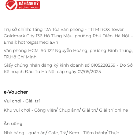
mua ngay để nhận ưu đãi hấp dẫn – món quà hoàn
hảo cho gia đình và các dịp đặc biệt!
Trụ sở chính: Tầng 12A Tòa văn phòng - TTTM ROX Tower
Goldmark City 136 Hồ Tùng Mậu, phường Phú Diễn, Hà Nội. –
LifeLink
Email: hotro@ssmedia.vn
Văn phòng HCM: Số 122 Nguyễn Hoàng, phường Bình Trưng,
TP.Hồ Chí Minh
Giấy chứng nhận đăng ký kinh doanh số 0105228259 - Do Sở
Kế hoạch Đầu Tư Hà Nội cấp ngày 07/05/2025
e-Voucher
Vui chơi - Giải trí
/
/
/
Khu vui chơi - Công viên
Chụp ảnh
Giải trí
Giải trí online
Ăn uống
/
/
/
Nhà hàng - quán ăn
Cafe, Trà
Kem - Tiệm bánh
Thực