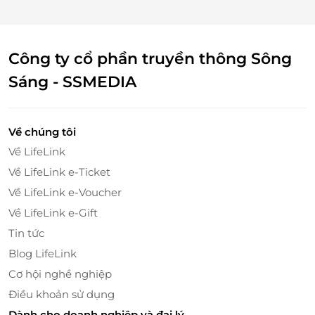
Công ty cổ phần truyền thông Sông
Sáng - SSMEDIA
LifeLink – Trải Nghiệm Mua Sắm Linh
Hoạt Với Thẻ Quà Tặng
Về chúng tôi
Về LifeLink
Linh Hoạt Và Tiện Lợi Với Thẻ Quà Tặng
LifeLink
Về LifeLink e-Ticket
Thẻ quà tặng LifeLink là giải pháp mua sắm tiện lợi
Về LifeLink e-Voucher
và ý nghĩa, mang đến sự linh hoạt khi sử dụng tại
Về LifeLink e-Gift
Rabity. Đây là lựa chọn lý tưởng cho các bậc phụ
Tin tức
huynh muốn dành tặng những điều tốt đẹp nhất
Blog LifeLink
cho con yêu.
Cơ hội nghề nghiệp
Điều khoản sử dụng
Dành cho doanh nghiệp và đại lý