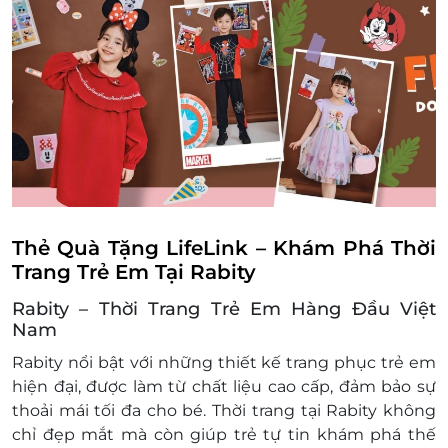
báo trước.
240-242 Phạm Văn Đồng, P. Hiệp Bình Chánh, Quận
Thủ Đức, Hồ Chí Minh
E-Gift sử dụng trực tiếp tại cửa hàng, hoặc đặt
hàng online thông qua Inbox Fanpage
Gian 02-05B, TTTM Vivo City, 1058 Nguyễn Văn Linh,
Quận 7, Hồ Chí Minh
Facebook Rabity
Hotline Rabity: 1900633520.
Phú Thọ
Địa điểm sử dụng:
Gian L3-08, Tầng 3, Vincom Plaza Việt Trì, Số 2 Hùng
https://docs.google.com/spreadsheets/d/
Vương, Việt Trì, Phú Thọ
gid=2144483756#gid=2144483756
Đà Nẵng
Gian L3-K11, Tầng 3, Vincom Plaza Ngô Quyền, 910
Ngô Quyền, P. An Hải Bắc, Quận Sơn Trà, Đà Nẵng
Thẻ Quà Tặng LifeLink – Khám Phá Thời
Trang Trẻ Em Tại Rabity
Ninh Thuận
Gian L2-04B, Tầng 2, Vincom Phan Rang, 122 đường
Rabity – Thời Trang Trẻ Em Hàng Đầu Việt
16/4, P. Mỹ Hải, Phan Rang Tháp Chàm, Ninh Thuận
Nam
Rabity nổi bật với những thiết kế trang phục trẻ em
Đồng Nai
hiện đại, được làm từ chất liệu cao cấp, đảm bảo sự
Gian L3-11, Tầng 3, Vincom Plaza Biên Hòa, Số 1096
thoải mái tối đa cho bé. Thời trang tại Rabity không
Phạm Văn Thuận, P. Tân Mai, Biên Hòa, Đồng Nai
chỉ đẹp mắt mà còn giúp trẻ tự tin khám phá thế