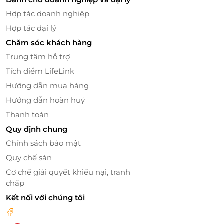
Hợp tác doanh nghiệp
Hợp tác đại lý
Chăm sóc khách hàng
Trung tâm hỗ trợ
Tích điểm LifeLink
Hướng dẫn mua hàng
Hướng dẫn hoàn huỷ
Ưu Đãi Hấp Dẫn Từ LifeLink
Thanh toán
Mua sắm nhanh chóng: Giao dịch trực tuyến dễ
Quy định chung
dàng, an toàn.
Chính sách bảo mật
Ưu đãi đặc biệt: Nhận ngay các chương trình
Quy chế sàn
khuyến mãi hấp dẫn.
Cơ chế giải quyết khiếu nại, tranh
Chất lượng đảm bảo: Cam kết giá trị thẻ quà
chấp
tặng chính hãng.
Kết nối với chúng tôi
Hãy sở hữu thẻ quà tặng
LifeLink
để cùng bé yêu
khám phá thời trang trẻ em tại Rabity. Nhanh tay