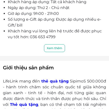
Khách hàng áp dụng: Tất cả khách hàng
Ngày áp dụng: Thứ 2 - Chủ nhật
Giờ áp dụng: 9h00 - 21h00
Số lượng e-Gift áp dụng: Được áp dụng nhiều e-
Gift/ bill
Khách hàng vui lòng liên hệ trước để được phục
vụ tốt hơn: 036 653 4799
Điều kiện khác
Một khách hàng được mua nhiều e-Gift mua
Xem thêm
hàng LifeLink
e-Gift không có giá trị quy đổi thành tiền
mặt, không trả lại tiền thừa.
Giới thiệu sản phẩm
Giá đã bao gồm thuế VAT
LifeLink mang đến
thẻ quà tặng
SipimoS 500.000đ
- hành trình chăm sóc chuẩn quốc tế giữa không
gian xanh - tinh tế - hiện đại, nơi từng giác quan
được đánh thức và tinh thần được phục hồi sâu. Chỉ
với
Thẻ quà tặng
, bạn có thể chạm tới trải nghiệm