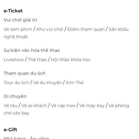
e-Ticket
Vui chơi giải trí
/
/
/
Vé xem phim
Khu vui chơi
Điểm tham quan
Sân khấu
nghệ thuật
Sự kiện văn hóa thể thao
/
/
Liveshow
Thể thao
Hội thảo khóa học
Tham quan du lịch
/
/
Tour du lịch
Vé du thuyền
Sim Thẻ
Di chuyển
/
/
/
/
Vé tàu
Vé xe khách
Vé cáp treo
Vé máy bay
Vé phòng
chờ sân bay
e-Gift
Nhà hàng - Ăn uống