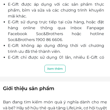
E-Gift được áp dụng với các sản phẩm thực
phẩm, bỉm và sữa và các chương trình khuyến
mãi khác.
E-Gift sử dụng trực tiếp tại cửa hàng, hoặc đặt
hàng online thông qua Inbox Fanpage
Facebook Soc&Brothers hoặc hotline
Soc&Brothers 1900 86 6606.
E-Gift không áp dụng đồng thời với chương
trình ưu đã thẻ thành viên.
E-Gift chỉ được sử dụng 01 lần, nhiều E-Gift có
thể được áp dụng trên cùng 01 hóa đơn.
E-Gift không đổi được ra tiền mặt một phần
Xem thêm
hoặc toàn bộ.
Không hoàn trả hoặc bán lại được.
Nếu giá tiền đơn đặt hàng của khách hàng vượt
Giới thiệu sản phẩm
quá giá trị của E-Gift thì khách hàng phải thanh
toán thêm khoản tiền chênh lệch đó.
Bạn đang tìm kiếm món quà ý nghĩa dành cho mẹ
Khách hàng có trách nhiệm bảo mật thông tin
và bé? Hãy sở hữu
thẻ quà tặng LifeLink
, cơ hội tuyệt