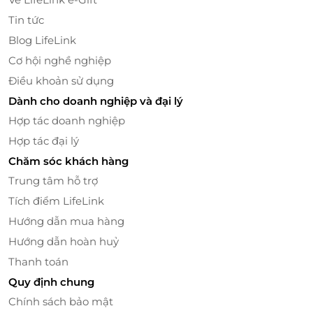
Tin tức
Blog LifeLink
Cơ hội nghề nghiệp
Điều khoản sử dụng
Dành cho doanh nghiệp và đại lý
Thẻ quà tặng
LifeLink
– Trải nghiệm chăm sóc đẳng
cấp tại Soc&Brothers!
Hợp tác doanh nghiệp
Hợp tác đại lý
Chăm sóc khách hàng
Trung tâm hỗ trợ
LifeLink
Tích điểm LifeLink
Hướng dẫn mua hàng
Hướng dẫn hoàn huỷ
Thanh toán
Quy định chung
Chính sách bảo mật