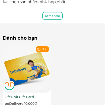
lựa chọn sản phẩm phù hợp nhất.
Xem thêm
Dành cho bạn
0%
Thẻ quà tặng LifeLink – Quà tặng ý
nghĩa dành cho gia đình bạn
Lợi ích của thẻ quà tặng LifeLink tại
Soc&Brothers
LifeLink Gift Card
Thẻ quà tặng LifeLink mang đến cơ hội trải nghiệm
beDelivery 10.000đ