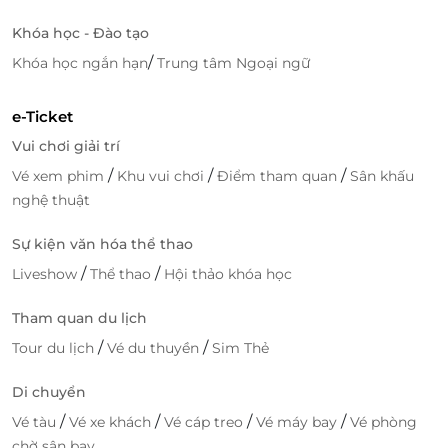
Khóa học - Đào tạo
/
Khóa học ngắn hạn
Trung tâm Ngoại ngữ
e-Ticket
Vui chơi giải trí
/
/
/
Vé xem phim
Khu vui chơi
Điểm tham quan
Sân khấu
nghệ thuật
Sự kiện văn hóa thể thao
/
/
Liveshow
Thể thao
Hội thảo khóa học
Tham quan du lịch
/
/
Tour du lịch
Vé du thuyền
Sim Thẻ
Di chuyển
/
/
/
/
Vé tàu
Vé xe khách
Vé cáp treo
Vé máy bay
Vé phòng
chờ sân bay