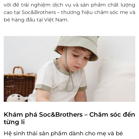
mã thẻ quà tặng sau khi đặt mua. LifeLink sẽ
vời để trải nghiệm dịch vụ và sản phẩm chất lượng
không chịu trách nhiệm hoàn trả các mã thẻ bị
cao tại Soc&Brothers – thương hiệu chăm sóc mẹ và
mất hoặc ở trạng thái "Đã sử dụng" với bất kỳ lý
bé hàng đầu tại Việt Nam.
do gì.
LifeLink sẽ không chịu trách nhiệm đối với chất
lượng sản phẩm hoặc dịch vụ được cung cấp
cũng như đối với các tranh chấp về sau giữa
khách hàng và nhà cung cấp.
LifeLink có quyền sửa chữa hoặc thay đổi điều
khoản và điều kiện sử dụng mà không thông
báo trước.
Hotline hỗ trợ: 1900 2065 -
Khám phá Soc&Brothers – Chăm sóc đến
từng li
Hệ sinh thái sản phẩm dành cho mẹ và bé