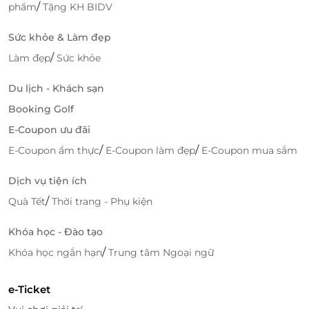
/
phẩm
Tặng KH BIDV
Lý Do Chọn Thẻ Quà Tặng Spicy Box
Qua LifeLink
Sức khỏe & Làm đẹp
Tiện Lợi, Nhanh Chóng
/
Làm đẹp
Sức khỏe
LifeLink giúp bạn mua thẻ quà tặng Spicy Box một
Du lịch - Khách sạn
cách nhanh chóng và tiện lợi mà không cần phải đi
Booking Golf
đâu xa. Với vài thao tác đơn giản, bạn có thể mua thẻ
quà tặng trực tuyến và sử dụng ngay.
E-Coupon ưu đãi
/
/
E-Coupon ẩm thực
E-Coupon làm đẹp
E-Coupon mua sắm
An Toàn Và Minh Bạch Trong Giao Dịch
Dịch vụ tiện ích
LifeLink cam kết bảo mật tuyệt đối thông tin cá
nhân và giao dịch của khách hàng. Mọi giao dịch đều
/
Quà Tết
Thời trang - Phụ kiện
được thực hiện minh bạch, an toàn, giúp bạn yên
tâm khi mua thẻ quà tặng Spicy Box.
Khóa học - Đào tạo
/
Khóa học ngắn hạn
Trung tâm Ngoại ngữ
Thanh Toán Linh Hoạt
LifeLink hỗ trợ nhiều phương thức thanh toán linh
e-Ticket
hoạt như thẻ tín dụng, ví điện tử và chuyển khoản