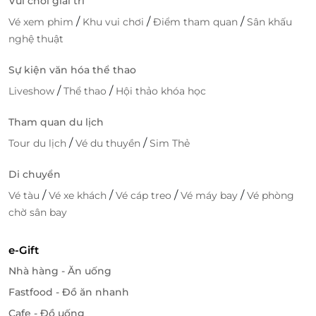
Vui chơi giải trí
ngân hàng. Bạn có thể chọn phương thức thanh
/
/
/
Vé xem phim
Khu vui chơi
Điểm tham quan
Sân khấu
toán phù hợp để hoàn tất giao dịch nhanh chóng và
nghệ thuật
dễ dàng.
Hãy truy cập
LifeLink
ngay hôm nay để sở hữu thẻ
Sự kiện văn hóa thể thao
quà tặng Spicy Box và mang đến món quà ý nghĩa
/
/
Liveshow
Thể thao
Hội thảo khóa học
cho người nhận, giúp họ trải nghiệm những bữa ăn
ngon miệng và dịch vụ chất lượng!
Tham quan du lịch
/
/
Tour du lịch
Vé du thuyền
Sim Thẻ
Di chuyển
LifeLink
/
/
/
/
Vé tàu
Vé xe khách
Vé cáp treo
Vé máy bay
Vé phòng
chờ sân bay
e-Gift
Nhà hàng - Ăn uống
Fastfood - Đồ ăn nhanh
Cafe - Đồ uống