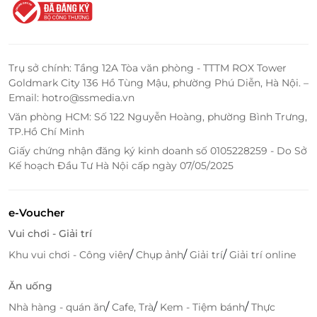
Trụ sở chính: Tầng 12A Tòa văn phòng - TTTM ROX Tower
Goldmark City 136 Hồ Tùng Mậu, phường Phú Diễn, Hà Nội. –
Email: hotro@ssmedia.vn
Văn phòng HCM: Số 122 Nguyễn Hoàng, phường Bình Trưng,
TP.Hồ Chí Minh
Giấy chứng nhận đăng ký kinh doanh số 0105228259 - Do Sở
Kế hoạch Đầu Tư Hà Nội cấp ngày 07/05/2025
Bên cạnh đó, Spicy Box còn nổi bật với dịch vụ chăm
e-Voucher
sóc khách hàng tuyệt vời. Nhân viên phục vụ tại đây
Vui chơi - Giải trí
luôn tỏ ra nhiệt tình, chuyên nghiệp, mang đến sự
hài lòng tối đa cho khách hàng. Điều này cũng là
/
/
/
Khu vui chơi - Công viên
Chụp ảnh
Giải trí
Giải trí online
một điểm cộng lớn, khiến cho khách hàng không
Ăn uống
chỉ yêu thích món ăn mà còn cảm thấy thoải mái, dễ
chịu trong suốt thời gian thưởng thức bữa ăn.
/
/
/
Nhà hàng - quán ăn
Cafe, Trà
Kem - Tiệm bánh
Thực