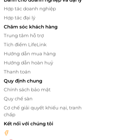
Hợp tác doanh nghiệp
Hợp tác đại lý
Chăm sóc khách hàng
Trung tâm hỗ trợ
Tích điểm LifeLink
Không Gian Phong Cách Hàn Quốc, Thân
Hướng dẫn mua hàng
Thiện và Sáng Tạo
Hướng dẫn hoàn huỷ
Không chỉ nổi bật bởi thực đơn phong phú, Spicy
Thanh toán
Box còn gây ấn tượng mạnh mẽ với không gian
Quy định chung
được thiết kế trẻ trung, hiện đại, đầy sáng tạo.
Chính sách bảo mật
Phong cách Hàn Quốc với sắc đỏ làm chủ đạo tạo
Quy chế sàn
nên một bầu không khí trẻ trung, năng động, rất
phù hợp với giới trẻ. Đặc biệt, không gian mở rộng rãi
Cơ chế giải quyết khiếu nại, tranh
và thân thiện giúp thực khách có thể tận hưởng
chấp
những phút giây thư giãn, trò chuyện vui vẻ với bạn
Kết nối với chúng tôi
bè, gia đình hoặc đồng nghiệp trong một môi
trường thoải mái.