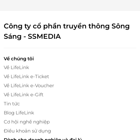
Công ty cổ phần truyền thông Sông
Sáng - SSMEDIA
Thẻ Quà Tặng Spicy Box mang đến cho người nhận
Về chúng tôi
cơ hội thưởng thức một bữa ăn buffet phong phú và
Về LifeLink
đầy hương vị, đặc biệt là các món ăn đậm đà hương
Về LifeLink e-Ticket
vị Hàn Quốc. Từ các món ăn chính như tokbokki,
cơm nắm, gà rán đến những món kèm hấp dẫn, tất
Về LifeLink e-Voucher
cả tạo nên một trải nghiệm ẩm thực không thể nào
Về LifeLink e-Gift
quên.
Tin tức
Blog LifeLink
Cơ hội nghề nghiệp
Điều khoản sử dụng
Dành cho doanh nghiệp và đại lý