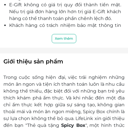
L4-05 Tầng 4, TTTM Parc Mall số 547 - 549 đường Tạ
E-Gift không có giá trị quy đổi thành tiền mặt.
Quang Bửu, Phường Chánh Hưng, Hồ Chí Minh
Nếu trị giá đơn hàng lớn hơn trị giá E-Gift khách
L4-13 Tầng L4 Tòa nhà Vincom Megamall Thảo Điền,
hàng có thể thanh toán phần chênh lệch đó.
161 Đường Võ Nguyên Giáp, Phường An Khánh, Hồ
Khách hàng có trách nhiệm bảo mật thông tin
Chí Minh
mã thẻ quà tặng sau khi đặt mua. LifeLink sẽ
Lầu B2 Saigon Centre, 65 Lê Lợi, P. Bến Nghé, Quận
không chịu trách nhiệm hoàn trả các mã thẻ bị
Xem thêm
1, Hồ Chí Minh
mất hoặc ở trạng thái “đã sử dụng” với bất kì lý
F2-09, Tầng 2 TTTM E-mart Gò Vấp, 366 Phan Văn
do gì.
Trị, Phường An Nhơn, Hồ Chí Minh
LifeLink không chịu trách nhiệm đối với chất
Giới thiệu sản phẩm
Tầng hầm Vạn Hạnh Mall, 11 Sư Vạn Hạnh, P. 12, Quận
lượng của sản phẩm hoặc dịch vụ được cung
10, Hồ Chí Minh
cấp cũng như đối với các tranh chấp về sau giữa
5F-52 Tầng 5 Crescent Mall, Số 101 Tôn Dật Tiên,
Trong cuộc sống hiện đại, việc trải nghiệm những
khách hàng và nhà cung cấp.
Phường Tân Phú, Quận 7, Hồ Chí Minh
món ăn ngon và tiện ích thanh toán luôn là nhu cầu
LifeLink có quyền sửa chữa hoặc thay đổi điều
L5-22 Lầu 5 GigaMall, 242 Phạm Văn Đồng, P. Hiệp
không thể thiếu, đặc biệt đối với những bạn trẻ yêu
khoản và điều kiện sử dụng mà không thông
Bình Chánh, Quận Thủ Đức, Hồ Chí Minh
thích khám phá ẩm thực. Và khi nhắc đến một địa
báo trước.
chỉ ẩm thực kết hợp giữa sự sáng tạo, không gian
Đắk Lắk
Địa điểm sử dụng:
thoải mái và món ăn ngon miệng, Spicy Box chính là
GF-05 Tầng trệt Siêu thị Co.op Mart Buôn Mê Thuột
https://docs.google.com/spreadsheets/d/1C
sự lựa chọn không thể bỏ qua. LifeLink xin giới thiệu
71 Nguyễn Tất Thành, P. Tân An, Thành phố Buôn Ma
gid=28243330#gid=28243330
Thuột, Đắk Lắk
đến bạn "
Thẻ quà tặng
Spicy Box
"
, một hình thức