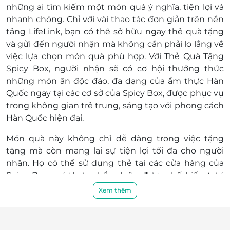
Cần Thơ
những ai tìm kiếm một món quà ý nghĩa, tiện lợi và
L3-06, Tầng L3, TTTM Vincom, Tòa nhà Vincom Plaza
nhanh chóng. Chỉ với vài thao tác đơn giản trên nền
Hậu Giang, Số 1 Đường 3 Tháng 2, Khu vực 3,
tảng LifeLink, bạn có thể sở hữu ngay thẻ quà tặng
Phường Vị Tân, Hậu Giang
và gửi đến người nhận mà không cần phải lo lắng về
việc lựa chọn món quà phù hợp. Với Thẻ Quà Tặng
Tây Ninh
Spicy Box, người nhận sẽ có cơ hội thưởng thức
L3-5-6 Vincom Plaza, 444 đường 30/4, Khu Phố 1, Tây
Ninh
những món ăn độc đáo, đa dạng của ẩm thực Hàn
Quốc ngay tại các cơ sở của Spicy Box, được phục vụ
Huế
trong không gian trẻ trung, sáng tạo với phong cách
1S11 Trung tâm thương mại Khu quy hoạch Đống Đa
Hàn Quốc hiện đại.
- Hùng Vương - Bà Triệu, Phường Thuận Hóa, Huế
Món quà này không chỉ dễ dàng trong việc tặng
tặng mà còn mang lại sự tiện lợi tối đa cho người
nhận. Họ có thể sử dụng thẻ tại các cửa hàng của
Spicy Box, nơi thực phẩm luôn được chế biến tươi
ngon và phục vụ tận tình. Dù là bữa trưa nhanh
Xem thêm
chóng hay buổi tối tụ tập cùng bạn bè, Thẻ Quà
Tặng Spicy Box chắc chắn sẽ khiến những khoảnh
khắc bên nhau thêm phần thú vị.