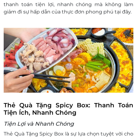
thanh toán tiện lợi, nhanh chóng mà không làm
Hà Nội
giảm đi sự hấp dẫn của thực đơn phong phú tại đây.
B2-08, TTTM Hà Nội Centre số 175 Nguyễn Thái Học,
Phường Ô Chợ Dừa, Hà Nội
Quảng Trị
L3-05, TTTM Vincom Plaza Đồng Hới, đường Quách
Xuân Kỳ, Phường Đồng Hới, Quảng Trị
Quảng Ngãi
L4-05 Vincom Plaza, 26 Lê Thánh Tôn, Phường Nghĩa
Chánh, Quảng Ngãi
Cà Mau
L1-12 Sense City Cà Mau, 9 Trần Hưng Đạo, Phường 5,
Cà Mau
Thẻ Quà Tặng Spicy Box: Thanh Toán
Tiện Ích, Nhanh Chóng
Nghệ An
1S7+8 Go! Vinh Số 2 Quang Trung, Phường Quang
Tiện Lợi và Nhanh Chóng
Trung, Vinh, Nghệ An
Thẻ Quà Tặng Spicy Box là sự lựa chọn tuyệt vời cho