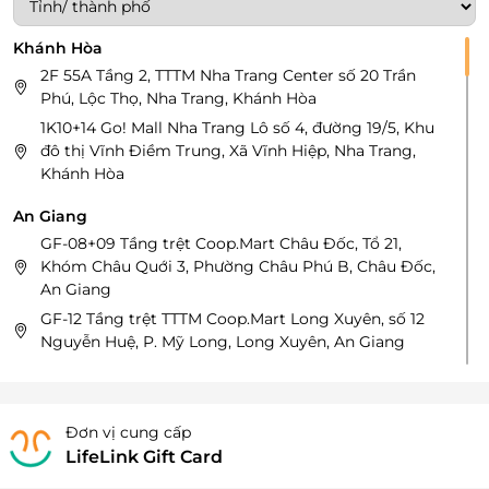
Khánh Hòa
2F 55A Tầng 2, TTTM Nha Trang Center số 20 Trần
Phú, Lộc Thọ, Nha Trang, Khánh Hòa
1K10+14 Go! Mall Nha Trang Lô số 4, đường 19/5, Khu
đô thị Vĩnh Điềm Trung, Xã Vĩnh Hiệp, Nha Trang,
Khánh Hòa
An Giang
GF-08+09 Tầng trệt Coop.Mart Châu Đốc, Tổ 21,
Khóm Châu Quới 3, Phường Châu Phú B, Châu Đốc,
An Giang
GF-12 Tầng trệt TTTM Coop.Mart Long Xuyên, số 12
Nguyễn Huệ, P. Mỹ Long, Long Xuyên, An Giang
Long An
L3-03 Tầng L3 Vincom Plaza Tân An, Góc đường
Đơn vị cung cấp
Hùng Vương và đường Mai Thị Tốt, Phường 2, Tân
LifeLink Gift Card
An, Long An