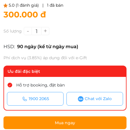
5.0
(1 đánh giá)
|
1 đã bán
300.000 đ
-
+
1
Số lượng
HSD:
90 ngày (kể từ ngày mua)
Phí dịch vụ (3.85%) áp dụng đối với e-Gift
Ưu đãi đặc biệt
Hỗ trợ booking, đặt bàn
1900 2065
Chat với Zalo
Mua ngay