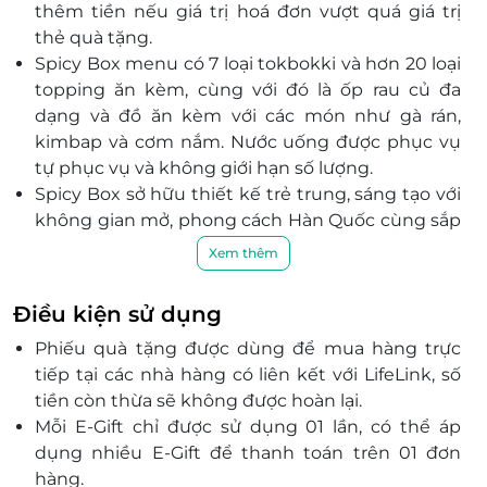
Thành phố Dĩ An, Bình Dương
thêm tiền nếu giá trị hoá đơn vượt quá giá trị
thẻ quà tặng.
Đồng Tháp
Spicy Box menu có 7 loại tokbokki và hơn 20 loại
L1-02 Lầu 1, Số 1 Đường Ngô Thời Nhậm, Phường Cao
topping ăn kèm, cùng với đó là ốp rau củ đa
Lãnh, Đồng Tháp
dạng và đồ ăn kèm với các món như gà rán,
Hậu Giang
kimbap và cơm nắm. Nước uống được phục vụ
Lầu 3, TTTM Vincom Plaza Hậu Giang, 1 đường 3/2,
tự phục vụ và không giới hạn số lượng.
Phường 5, Vị Thanh, Hậu Giang
Spicy Box sở hữu thiết kế trẻ trung, sáng tạo với
không gian mở, phong cách Hàn Quốc cùng sắp
Hồ Chí Minh
đỏ làm chủ đạo tại vị trí trong các trung tâm
Xem thêm
L3-07 Tầng 3 TTTM DV - Siêu Thị, Số 385 Phan Huy
thương mại lớn.
Ích, Phường 14, Quận Gò Vấp, Hồ Chí Minh
Nhà hàng Spicy Box buffet được các bạn trẻ
Tầng hầm B1, Khu cao ốc văn phòng - thương mại -
Điều kiện sử dụng
đánh giá cao về chất lượng món ăn, đặc biệt là
dịch vụ tại lô 5.5, số 8-10 đường Mai Chí Thọ, Phường
Phiếu quà tặng được dùng để mua hàng trực
chất lượng phục vụ tốt và môi trường thân
An Khánh, Hồ Chí Minh
tiếp tại các nhà hàng có liên kết với LifeLink, số
thiện. Nhân viên phục vụ đều rất chuyên nghiệp
Coopmart TTTM Thắng Lợi, 2 Trường Chinh, Tây
tiền còn thừa sẽ không được hoàn lại.
và nhiệt tình.
Thạnh, Quận Tân Phú, Hồ Chí Minh
Mỗi E-Gift chỉ được sử dụng 01 lần, có thể áp
36/3B Nguyễn Gia Trí, Phường 25, Quận Bình Thạnh,
dụng nhiều E-Gift để thanh toán trên 01 đơn
Hồ Chí Minh
hàng.