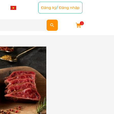
Đăng ký
/
Đăng nhập
0