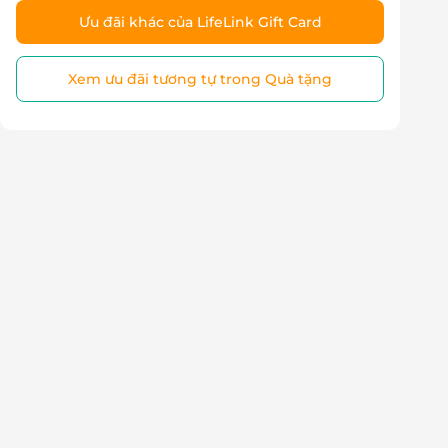
Ưu đãi khác của LifeLink Gift Card
Xem ưu đãi tương tự trong Quà tặng