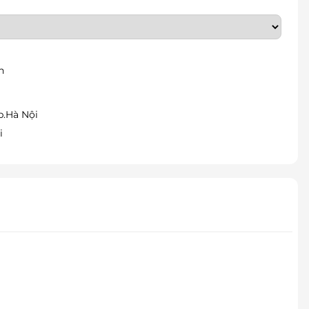
h
p.Hà Nội
i