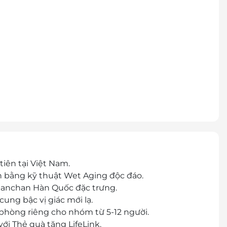
iên tại Việt Nam.
 bằng kỹ thuật Wet Aging độc đáo.
 banchan Hàn Quốc đặc trưng.
ung bậc vị giác mới lạ.
 phòng riêng cho nhóm từ 5-12 người.
ới Thẻ quà tặng LifeLink.