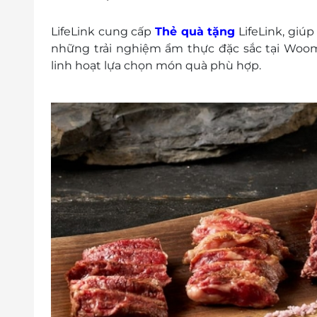
LifeLink cung cấp
Thẻ quà tặng
LifeLink, giú
những trải nghiệm ẩm thực đặc sắc tại Woom
linh hoạt lựa chọn món quà phù hợp.