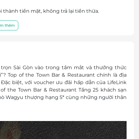
thành tiền mặt, không trả lại tiền thừa.
hương trình khuyến mại khác tại nhà hàng.
 chịu trách nhiệm xuất hóa đơn khi khách hàng
m thêm
trọn Sài Gòn vào trong tầm mắt và thưởng thức
? Top of the Town Bar & Restaurant chính là địa
ặc biệt, với voucher ưu đãi hấp dẫn của LifeLink
of the Town Bar & Restaurant Tầng 25 khách sạn
t bò Wagyu thượng hạng 5* cùng những người thân