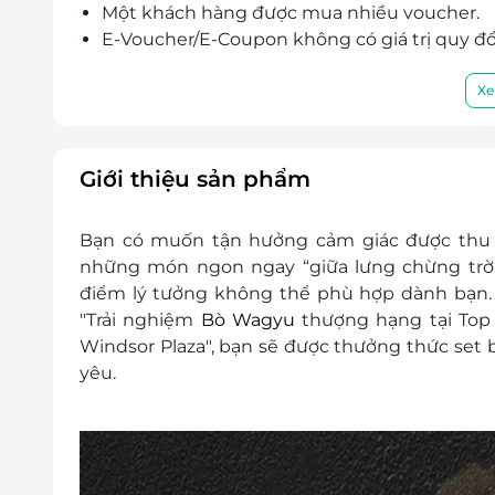
Một khách hàng được mua nhiều voucher.
E-Voucher/E-Coupon không có giá trị quy đổi 
Không áp dụng đồng thời cùng lúc với các c
Đã bao gồm VAT và phí phục vụ. Nhà hàng
Xe
yêu cầu.
Giới thiệu sản phẩm
Bạn có muốn tận hưởng cảm giác được thu 
những món ngon ngay “giữa lưng chừng trời”
điểm lý tưởng không thể phù hợp dành bạn. Đ
"Trải nghiệm
Bò Wagyu
thượng hạng tại Top 
Windsor Plaza", bạn sẽ được thưởng thức se
yêu.