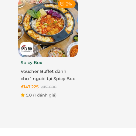
2%
Spicy Box
Voucher Buffet dành
cho 1 nguời tại Spicy Box
đ
147.225
đ
151.000
5.0
(1 đánh giá)
Phần thịt nướng hoàn 
Nếu quý khách lựa chọn món bò Wagyu xiên nư
hơn nào! Món que bò nướng xiên kiểu Nhật với
khen nức nở nhờ mùi hương thơm lừng, quyện