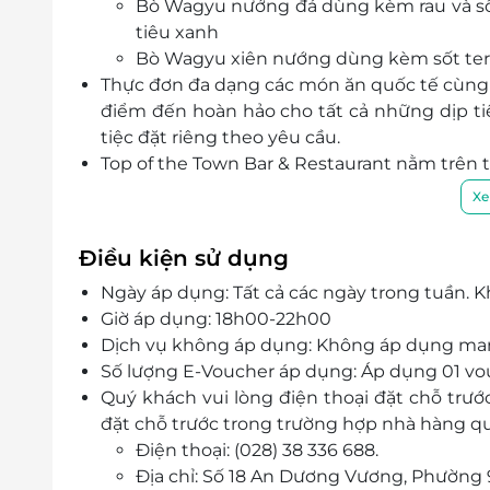
Bò Wagyu nướng đá dùng kèm rau và sốt 
tiêu xanh
Bò Wagyu xiên nướng dùng kèm sốt teri
Thực đơn đa dạng các món ăn quốc tế cùng 
điểm đến hoàn hảo cho tất cả những dịp ti
tiệc đặt riêng theo yêu cầu.
Top of the Town Bar & Restaurant nằm trên 
độ bao quát khung cảnh thành phố hiện đạ
Xe
tầng thượng, là địa điểm lý tưởng để thự
đãng và nhịp sống sôi động của thành phố.
Điều kiện sử dụng
Đội ngũ nhân viên thân thiện, nhiệt tình đe
Ngày áp dụng: Tất cả các ngày trong tuần. K
Town Bar & Restaurant Tầng 25 Windsor.
Giờ áp dụng: 18h00-22h00
Dịch vụ không áp dụng: Không áp dụng ma
Số lượng E-Voucher áp dụng: Áp dụng 01 vouc
Quý khách vui lòng điện thoại đặt chỗ trư
đặt chỗ trước trong trường hợp nhà hàng quá
Điện thoại: (028) 38 336 688.
Địa chỉ: Số 18 An Dương Vương, Phường 