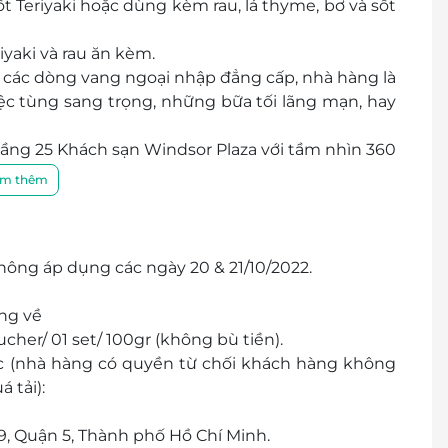
Teriyaki hoặc dùng kèm rau, lá thyme, bơ và sốt
yaki và rau ăn kèm.
các dòng vang ngoại nhập đẳng cấp, nhà hàng là
ệc tùng sang trọng, những bữa tối lãng mạn, hay
tầng 25 Khách sạn Windsor Plaza với tầm nhìn 360
i nhất Việt Nam. Sở hữu quầy bar trên ban công
m thêm
c khách có thể tận hưởng bầu không khí khoáng
m đến cho bạn trải nghiệm tốt nhất tại Top of the
hông áp dụng các ngày 20 & 21/10/2022.
ng về
her/ 01 set/ 100gr (không bù tiền).
ớc (nhà hàng có quyền từ chối khách hàng không
 tải):
9, Quận 5, Thành phố Hồ Chí Minh.