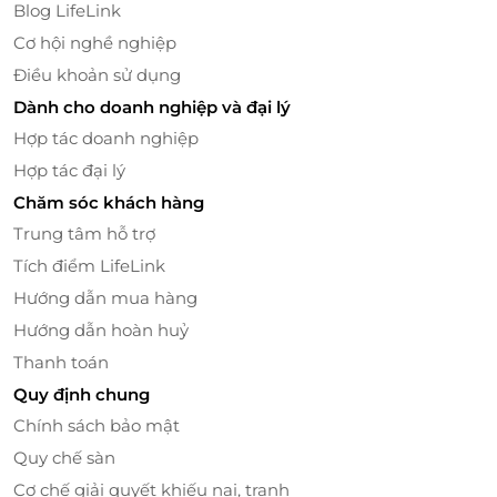
Blog LifeLink
Cơ hội nghề nghiệp
Điều khoản sử dụng
Dành cho doanh nghiệp và đại lý
Hợp tác doanh nghiệp
Hợp tác đại lý
Chăm sóc khách hàng
Trung tâm hỗ trợ
Tích điểm LifeLink
Hướng dẫn mua hàng
Hướng dẫn hoàn huỷ
Tọa lạc tại 62 Nguyễn Khang, Cầu Giấy, Hà Nội, Blue
Thanh toán
Hair Salon với nhiều năm hoạt động uy tín và chất
Quy định chung
lượng - là địa chỉ luôn được nhiều khách hàng yêu
Chính sách bảo mật
mến và tìm đến mỗi khi có nhu cầu làm đẹp cho mái
Quy chế sàn
tóc.
Cơ chế giải quyết khiếu nại, tranh