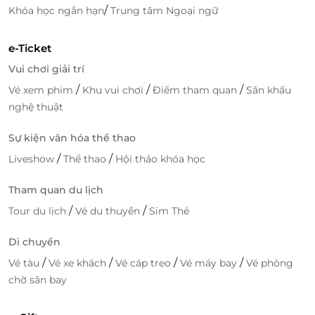
/
Khóa học ngắn hạn
Trung tâm Ngoại ngữ
e-Ticket
Vui chơi giải trí
/
/
/
Vé xem phim
Khu vui chơi
Điểm tham quan
Sân khấu
nghệ thuật
Sự kiện văn hóa thể thao
/
/
Liveshow
Thể thao
Hội thảo khóa học
Cùng Click Mua ngay trên
LifeLink
để khám phá rất
Tham quan du lịch
nhiều
deal sức khỏe - làm đẹp
hấp dẫn!
/
/
Tour du lịch
Vé du thuyền
Sim Thẻ
Di chuyển
/
/
/
/
Vé tàu
Vé xe khách
Vé cáp treo
Vé máy bay
Vé phòng
LifeLink
chờ sân bay