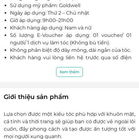
Sử dụng mỹ phẩm: Goldwell
cao, được đào tạo bài bản, luôn cập nhật những
Ngày áp dụng: Thứ 2 – Chủ nhật
mẫu tóc mới, thời trang nhất, giúp tư vấn cho
Giờ áp dụng: 9h00–21h00
bạn có được những kiểu tóc ưng ý và ấn tượng.
Khách hàng áp dụng: Nam và nữ
Không gian thoáng mát, rộng rãi, trang thiết bị
Số lượng E-Voucher áp dụng: 01 voucher/ 01
hiện đại đồng bộ.
người/ 1 dịch vụ làm tóc (Không bù tiền).
Không phân biệt độ dày mỏng, dài ngắn của tóc.
Khách hàng vui lòng liên hệ trước qua số điện
thoại để được phục vụ tốt nhất.
Địa chỉ: Số 62 Nguyễn Khang – Cầu Giấy – Hà
Xem thêm
Nội
Điện thoại: 0985 496 768
E-Voucher/E-Coupon không có giá trị quy đổi
Giới thiệu sản phẩm
thành tiền mặt, không trả lại tiền thừa.
Không áp dụng đồng thời với chương trình
Lựa chọn được một kiểu tóc phù hợp với khuôn mặt,
khuyến mại khác
cá tính và thời trang sẽ giúp bạn có được vẻ ngoài lôi
Giá chưa bao gồm VAT. Khách hàng muốn lấy
cuốn, đầy phong cách và tạo được ấn tượng tốt với
hóa đơn vui lòng liên hệ NCC.
mọi người xung quanh.