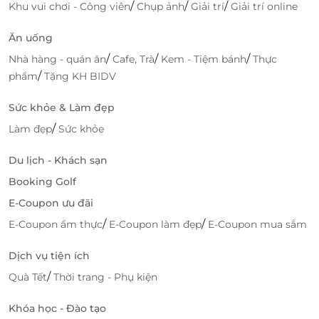
/
/
/
Khu vui chơi - Công viên
Chụp ảnh
Giải trí
Giải trí online
Ăn uống
/
/
/
Nhà hàng - quán ăn
Cafe, Trà
Kem - Tiệm bánh
Thực
/
phẩm
Tặng KH BIDV
Sức khỏe & Làm đẹp
/
Làm đẹp
Sức khỏe
Du lịch - Khách sạn
Booking Golf
E-Coupon ưu đãi
Đội ngũ nhân viên làm tóc giỏi tay nghề, Blue Hair
/
/
E-Coupon ẩm thực
E-Coupon làm đẹp
E-Coupon mua sắm
Salon sẽ làm bạn hài lòng và ấn tượng khi đến đây
làm đẹp, thư giãn.
Dịch vụ tiện ích
/
Quà Tết
Thời trang - Phụ kiện
Khóa học - Đào tạo