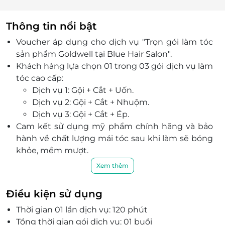
Thông tin nổi bật
Voucher áp dụng cho dịch vụ "Trọn gói làm tóc
sản phẩm Goldwell tại Blue Hair Salon".
Khách hàng lựa chọn 01 trong 03 gói dịch vụ làm
tóc cao cấp:
Dịch vụ 1: Gội + Cắt + Uốn.
Dịch vụ 2: Gội + Cắt + Nhuộm.
Dịch vụ 3: Gội + Cắt + Ép.
Cam kết sử dụng mỹ phẩm chính hãng và bảo
hành về chất lượng mái tóc sau khi làm sẽ bóng
khỏe, mềm mượt.
Tọa lạc tại 62 Nguyễn Khang, Cầu Giấy, Hà Nội,
Xem thêm
Blue Hair Salon với nhiều năm hoạt động uy tín
và chất lượng - là địa chỉ luôn được nhiều khách
Điều kiện sử dụng
hàng yêu mến và tìm đến mỗi khi có nhu cầu
Thời gian 01 lần dịch vụ: 120 phút
làm đẹp cho mái tóc.
Tổng thời gian gói dịch vụ: 01 buổi
Đội ngũ nhân viên chuyên nghiệp, có tay nghề