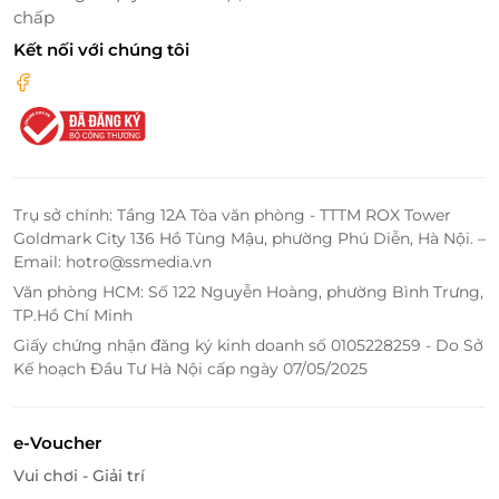
chấp
Kết nối với chúng tôi
Trụ sở chính: Tầng 12A Tòa văn phòng - TTTM ROX Tower
Goldmark City 136 Hồ Tùng Mậu, phường Phú Diễn, Hà Nội. –
Email: hotro@ssmedia.vn
Văn phòng HCM: Số 122 Nguyễn Hoàng, phường Bình Trưng,
TP.Hồ Chí Minh
Giấy chứng nhận đăng ký kinh doanh số 0105228259 - Do Sở
Kế hoạch Đầu Tư Hà Nội cấp ngày 07/05/2025
Không gian được thiết kế rộng rãi, thoáng mát, nội
thất và trang thiết bị hiện đại mang đến cho bạn
những dịch vụ chăm sóc tóc hoàn mỹ nhất.
e-Voucher
Vui chơi - Giải trí