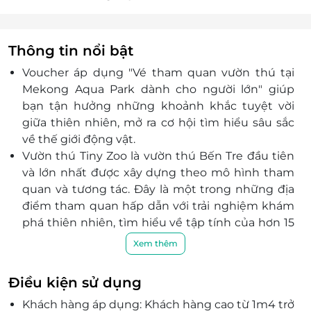
Thông tin nổi bật
Voucher áp dụng "Vé tham quan vườn thú tại
Mekong Aqua Park dành cho người lớn" giúp
bạn tận hưởng những khoảnh khắc tuyệt vời
giữa thiên nhiên, mở ra cơ hội tìm hiểu sâu sắc
về thế giới động vật.
Vườn thú Tiny Zoo là vườn thú Bến Tre đầu tiên
và lớn nhất được xây dựng theo mô hình tham
quan và tương tác. Đây là một trong những địa
điểm tham quan hấp dẫn với trải nghiệm khám
phá thiên nhiên, tìm hiểu về tập tính của hơn 15
loài và 200 cá thể động vật.
Xem thêm
Đến Tiny Zoo, các du khách không chỉ chụp ảnh,
quan sát các loài thú thân thiện như chuột túi,
Điều kiện sử dụng
nai, thỏ, cừu, ngựa vằn… mà còn có thể tương
Khách hàng áp dụng: Khách hàng cao từ 1m4 trở
tác, tiếp xúc gần và trực tiếp cho thú ăn.