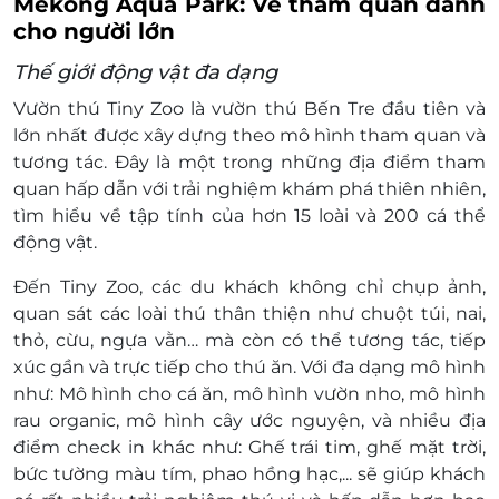
Mekong Aqua Park: Vé tham quan dành
cho người lớn
Thế giới động vật đa dạng
Vườn thú Tiny Zoo là vườn thú Bến Tre đầu tiên và
lớn nhất được xây dựng theo mô hình tham quan và
tương tác. Đây là một trong những địa điểm tham
quan hấp dẫn với trải nghiệm khám phá thiên nhiên,
tìm hiểu về tập tính của hơn 15 loài và 200 cá thể
động vật.
Đến Tiny Zoo, các du khách không chỉ chụp ảnh,
quan sát các loài thú thân thiện như chuột túi, nai,
thỏ, cừu, ngựa vằn… mà còn có thể tương tác, tiếp
xúc gần và trực tiếp cho thú ăn. Với đa dạng mô hình
như: Mô hình cho cá ăn, mô hình vườn nho, mô hình
rau organic, mô hình cây ước nguyện, và nhiều địa
điểm check in khác như: Ghế trái tim, ghế mặt trời,
bức tường màu tím, phao hồng hạc,... sẽ giúp khách