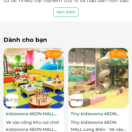
có rất nhiều trải nghiêm thú vị và hấp dẫn hơn bao
giờ hết.
Xem thêm
Dành cho bạn
20%
20%
kidzooona AEON MALL
Tiny kidzooona AEON
Hải Phòng 3F
MALL Long Biên
Vé vào cổng khu vui chơi
Tiny kidzooona AEON
kidzooona AEON MALL
MALL Long Biên - Vé vào