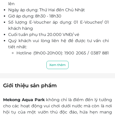
lên
Với đa dạng mô hình như: Mô hình cho cá ăn, mô
Ngày áp dụng: Thứ Hai đến Chủ Nhật
hình vườn nho, mô hình rau organic, mô hình cây
Giờ áp dụng: 8h30 - 18h30
ước nguyện, và nhiều địa điểm check in khác
Số lượng E-Voucher áp dụng: 01 E-Voucher/ 01
như: Ghế trái tim, ghế mặt trời, bức tường màu
khách hàng
tím, phao hồng hạc,... sẽ giúp khách có rất nhiều
Cuối tuần phụ thu 20.000 VNĐ/ vé
trải nghiêm thú vị.
Quý khách vui lòng liên hệ để được tư vấn chi
tiết nhất:
Hotline (9h00-20h00): 1900 2065 / 0387 881
956
Văn phòng HCM: 028 6680 8757 / 0387 881
Xem thêm
956
Địa chỉ: 547 Nguyễn Đình Chiểu, Ấp Phú
Chiến, Xã Phú Hưng, Thành phố Bến Tre
Giới thiệu sản phẩm
E-Voucher/E-Coupon không có giá trị quy đổi
thành tiền mặt, không trả lại tiền thừa
Mekong Aqua Park
không chỉ là điểm đến lý tưởng
Không áp dụng đồng thời với chương trình
cho các hoạt động vui chơi dưới nước mà còn là nơi
khuyến mại khác.
hội tụ của một vườn thú độc đáo, hứa hẹn mang