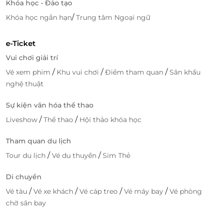
Khóa học - Đào tạo
/
Khóa học ngắn hạn
Trung tâm Ngoại ngữ
e-Ticket
Vui chơi giải trí
/
/
/
Vé xem phim
Khu vui chơi
Điểm tham quan
Sân khấu
nghệ thuật
Sự kiện văn hóa thể thao
/
/
Liveshow
Thể thao
Hội thảo khóa học
Tham quan du lịch
/
/
Tour du lịch
Vé du thuyền
Sim Thẻ
Di chuyển
/
/
/
/
Vé tàu
Vé xe khách
Vé cáp treo
Vé máy bay
Vé phòng
chờ sân bay