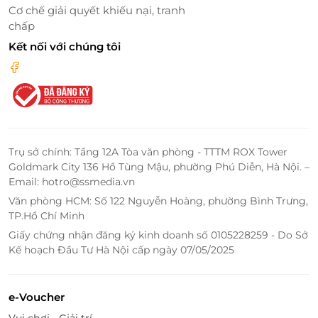
Cơ chế giải quyết khiếu nại, tranh
chấp
Kết nối với chúng tôi
Tham gia vào chương trình giáo dục và bảo vệ môi trường
LifeLink - Địa chỉ săn deal vui chơi, giải
trí giá ưu đãi nhất
LifeLink là nền tảng xúc tiến Thương mại điện tử
Trụ sở chính: Tầng 12A Tòa văn phòng - TTTM ROX Tower
hàng đầu Việt Nam chuyên cung cấp các E-Ticket, E-
Goldmark City 136 Hồ Tùng Mậu, phường Phú Diễn, Hà Nội. –
Gift, E-Voucher của thương hiệu lớn trên toàn quốc
Email: hotro@ssmedia.vn
về các lĩnh vực du lịch, ăn uống, làm đẹp, giải trí,...
Văn phòng HCM: Số 122 Nguyễn Hoàng, phường Bình Trưng,
chất lượng cao và mức giá ưu đãi hấp dẫn nhất.
TP.Hồ Chí Minh
Với LifeLink, bạn không chỉ tiết kiệm tiền mà còn tận
Giấy chứng nhận đăng ký kinh doanh số 0105228259 - Do Sở
Kế hoạch Đầu Tư Hà Nội cấp ngày 07/05/2025
hưởng những trải nghiệm thú vị và chất lượng. Các
ưu đãi được cập nhật thường xuyên và được chọn
lọc kỹ càng để đảm bảo bạn có thể tìm thấy những
e-Voucher
cơ hội tốt nhất để thư giãn và vui chơi. Đặc biệt, giao
Vui chơi - Giải trí