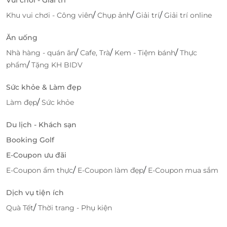
diện của LifeLink rất thân thiện và dễ sử dụng, giúp
bạn dễ dàng tìm kiếm và mua sắm những deal yêu
/
/
/
Khu vui chơi - Công viên
Chụp ảnh
Giải trí
Giải trí online
thích.
Ăn uống
Truy cập
LifeLink
để khám phá nhiều deal vui chơi,
/
/
/
Nhà hàng - quán ăn
Cafe, Trà
Kem - Tiệm bánh
Thực
giải trí hấp dẫn bạn nhé!
/
phẩm
Tặng KH BIDV
Sức khỏe & Làm đẹp
/
LifeLink
Làm đẹp
Sức khỏe
Du lịch - Khách sạn
Booking Golf
E-Coupon ưu đãi
/
/
E-Coupon ẩm thực
E-Coupon làm đẹp
E-Coupon mua sắm
Dịch vụ tiện ích
/
Quà Tết
Thời trang - Phụ kiện