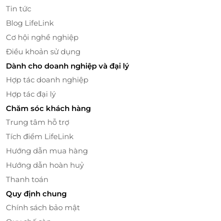
mại. Điều đặc biệt là tất cả các trò chơi tại đây đều
Tin tức
được thiết kế đảm bảo an toàn tuyệt đối cho trẻ,
Blog LifeLink
giúp các gia đình yên tâm khi cho con tham gia.
Cơ hội nghề nghiệp
Điều khoản sử dụng
Dành cho doanh nghiệp và đại lý
Hợp tác doanh nghiệp
Hợp tác đại lý
Chăm sóc khách hàng
Trung tâm hỗ trợ
Tích điểm LifeLink
Hướng dẫn mua hàng
Hướng dẫn hoàn huỷ
Ưu Đãi Đặc Biệt Khi Săn Vé Vào Cổng
Thanh toán
Qua LifeLink
Quy định chung
Chính sách bảo mật
Với mong muốn mang đến những trải nghiệm tiết
kiệm cho các gia đình, LifeLink hiện đang cung cấp