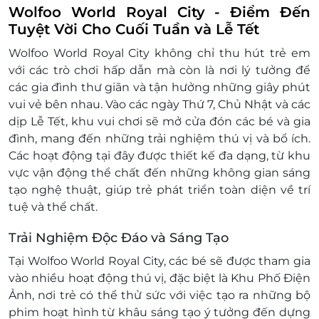
Điều kiện khác:
Wolfoo World Royal City -
Điểm Đến
Một khách hàng được mua nhiều E-
Tuyệt Vời Cho Cuối Tuần và Lễ Tết
Voucher/E-Coupon
Wolfoo World Royal City không chỉ thu hút trẻ em
E-Voucher/E-Coupon không có giá trị quy
với các trò chơi hấp dẫn mà còn là nơi lý tưởng để
đổi thành tiền mặt, không trả lại tiền thừa.
các gia đình thư giãn và tận hưởng những giây phút
Không áp dụng đồng thời với chương trình
vui vẻ bên nhau. Vào các ngày Thứ 7, Chủ Nhật và các
khuyến mại khác.
dịp Lễ Tết, khu vui chơi sẽ mở cửa đón các bé và gia
đình, mang đến những trải nghiệm thú vị và bổ ích.
Các hoạt động tại đây được thiết kế đa dạng, từ khu
vực vận động thể chất đến những không gian sáng
tạo nghệ thuật, giúp trẻ phát triển toàn diện về trí
tuệ và thể chất.
Trải Nghiệm Độc Đáo và Sáng Tạo
Tại Wolfoo World Royal City, các bé sẽ được tham gia
vào nhiều hoạt động thú vị, đặc biệt là Khu Phố Điện
Ảnh, nơi trẻ có thể thử sức với việc tạo ra những bộ
phim hoạt hình từ khâu sáng tạo ý tưởng đến dựng