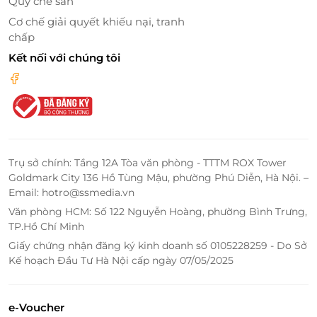
Quy chế sàn
nhiều voucher giảm giá hấp dẫn khi mua vé vào khu
Cơ chế giải quyết khiếu nại, tranh
vui chơi Wolfoo World Royal City. Các bạn có thể dễ
chấp
dàng săn vé với mức giá ưu đãi vào dịp Thứ 7, Chủ
Kết nối với chúng tôi
Nhật và các ngày lễ Tết, giúp tiết kiệm chi phí mà
vẫn tận hưởng những giây phút vui chơi tuyệt vời.
Trụ sở chính: Tầng 12A Tòa văn phòng - TTTM ROX Tower
Goldmark City 136 Hồ Tùng Mậu, phường Phú Diễn, Hà Nội. –
Email: hotro@ssmedia.vn
Văn phòng HCM: Số 122 Nguyễn Hoàng, phường Bình Trưng,
TP.Hồ Chí Minh
Giấy chứng nhận đăng ký kinh doanh số 0105228259 - Do Sở
Kế hoạch Đầu Tư Hà Nội cấp ngày 07/05/2025
Đặc biệt, LifeLink thường xuyên cập nhật các
e-Voucher
chương trình khuyến mãi mới, giúp khách hàng