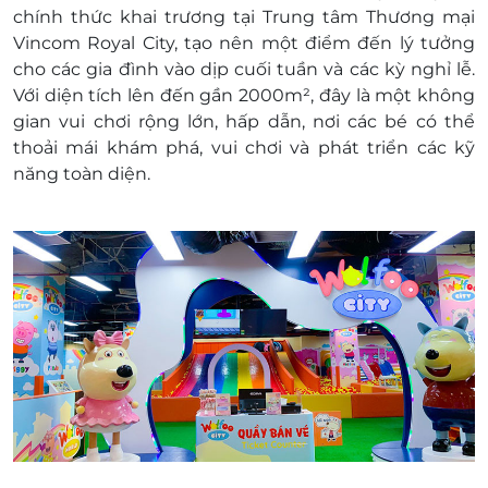
Số lượng E-Voucher áp dụng:
chính thức khai trương tại Trung tâm Thương mại
01 voucher/01 khách hàng
Vincom Royal City, tạo nên một điểm đến lý tưởng
1 vé được kèm 1 phụ huynh
cho các gia đình vào dịp cuối tuần và các kỳ nghỉ lễ.
Phụ huynh thứ 2 phụ thu 20.000 VNĐ thanh
Với diện tích lên đến gần 2000m², đây là một không
toán tại quầy
gian vui chơi rộng lớn, hấp dẫn, nơi các bé có thể
1 khách hàng được mua nhiều voucher
thoải mái khám phá, vui chơi và phát triển các kỹ
Lưu ý:
năng toàn diện.
Giá vé chưa bao gồm tiền ăn uống tại Khu
Vui chơi Wolfoo Wolrld
Khách hàng muốn lựa chọn khu Game thì
vui lòng mua Xèng tại quầy Wolfoo World
Voucher đã mua vui lòng không hoàn huỷ.
Khách hàng vui lòng liên hệ để được phục vụ tốt
nhất:
Hotline: 1900 2065
Địa chỉ: Wolfoo World - B2-R1-09, TTTM
Vincom Mega Mall Royal City, số 72A Nguyễn
Trãi, phường Thượng Đình, quận Thanh
Xuân, Hà Nội