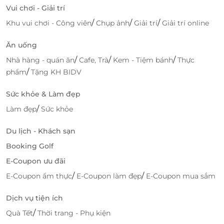
nhanh chóng lựa chọn và săn các ưu đãi tốt nhất. Chỉ
Vui chơi - Giải trí
với vài thao tác đơn giản, bạn đã có thể sở hữu ngay
/
/
/
Khu vui chơi - Công viên
Chụp ảnh
Giải trí
Giải trí online
vé vào khu vui chơi hàng đầu này với mức giá hấp
dẫn.
Ăn uống
/
/
/
Nhà hàng - quán ăn
Cafe, Trà
Kem - Tiệm bánh
Thực
Đừng bỏ lỡ cơ hội để cả gia đình cùng trải nghiệm
/
phẩm
Tặng KH BIDV
những phút giây tuyệt vời tại Wolfoo World Royal
City với ưu đãi hấp dẫn từ
LifeLink
!
Sức khỏe & Làm đẹp
/
Làm đẹp
Sức khỏe
LifeLink
Du lịch - Khách sạn
Booking Golf
E-Coupon ưu đãi
/
/
E-Coupon ẩm thực
E-Coupon làm đẹp
E-Coupon mua sắm
Dịch vụ tiện ích
/
Quà Tết
Thời trang - Phụ kiện