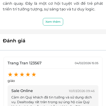
cảnh quay. Đây là một cơ hội tuyệt vời để trẻ phát
triển trí tưởng tượng, sự sáng tạo và tư duy logic.
Xem thêm
Đánh giá
Trang Tran 123567
04/02/2026 15:05
Không gian vui chơi cũng rất đa dạng, từ các trò chơi
giáo
vận động như leo núi, nhảy đệm Jump đến khu vực
Xốp Art, nơi trẻ có thể sáng tạo với những viên gạch
Sale Online
10/03/2026 09:46
LEGO xốp. Những hoạt động này giúp các bé không
Cảm ơn Quý khách đã tin tưởng và sử dụng dịch
chỉ vui chơi mà còn rèn luyện thể lực, sự khéo léo và
vụ. Dealtoday rất trân trọng sự ủng hộ của Quý