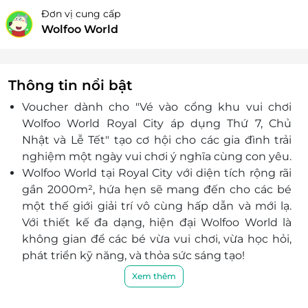
Đơn vị cung cấp
Wolfoo World
Thông tin nổi bật
Voucher dành cho "Vé vào cổng khu vui chơi
Wolfoo World Royal City áp dụng Thứ 7, Chủ
Nhật và Lễ Tết" tạo cơ hội cho các gia đình trải
nghiệm một ngày vui chơi ý nghĩa cùng con yêu.
Wolfoo World tại Royal City với diện tích rộng rãi
gần 2000m², hứa hẹn sẽ mang đến cho các bé
một thế giới giải trí vô cùng hấp dẫn và mới lạ.
Với thiết kế đa dạng, hiện đại Wolfoo World là
không gian để các bé vừa vui chơi, vừa học hỏi,
phát triển kỹ năng, và thỏa sức sáng tạo!
Nhà bóng khổng lồ và khu vận động cực đã:
Xem thêm
Cầu trượt sắc màu, sàn jump,... và vô số trò
chơi vận động đang chờ các bé “thử sức”!