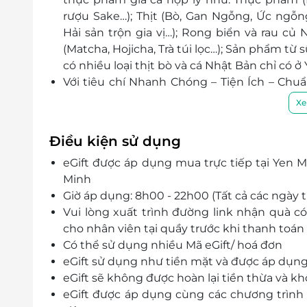
rượu Sake…); Thịt (Bò, Gan Ngỗng, Ức ngỗng…
Hải sản trộn gia vị…); Rong biển và rau củ N
(Matcha, Hojicha, Trà túi lọc…); Sản phẩm từ 
có nhiều loại thịt bò và cá Nhật Bản chỉ có ở
Với tiêu chí Nhanh Chóng – Tiện Ích – Chu
trong dịch vụ chăm sóc khách hàng để tạo 
Xe
Điều kiện sử dụng
eGift được áp dụng mua trực tiếp tại Yen 
Minh
Giờ áp dụng: 8h00 - 22h00 (Tất cả các ngày t
Vui lòng xuất trình đường link nhận quà c
cho nhân viên tại quầy trước khi thanh toá
Có thể sử dụng nhiều Mã eGift/ hoá đơn
eGift sử dụng như tiền mặt và được áp dụng 
eGift sẽ không được hoàn lại tiền thừa và kh
eGift được áp dụng cùng các chương trình