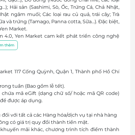
); Hải sản (Sashimi, Sò, Ốc, Trứng Cá, Chả Nhật,
hật ngâm muối; Các loại rau củ quả, trái cây; Trà
sữa và trứng (Tamago, Panna cotta, Sữa…). Đặc biệt,
 Yen Market.
ẩn 4.0, Yen Market cam kết phát triển công nghệ
trải nghiệm mua hàng tốt nhất cho khách hàng.
m thêm
Market 117 Cống Quỳnh, Quận 1, Thành phố Hồ Chí
rong tuần (Bao gồm lễ tết).
ó chứa mã eGift (dạng chữ số/ hoặc mã QR code)
n để được áp dụng.
đối với tất cả các Hàng hóa/dịch vụ tại nhà hàng
ông có giá trị quy đổi thành tiền mặt.
 khuyến mãi khác, chương trình tích điểm thành