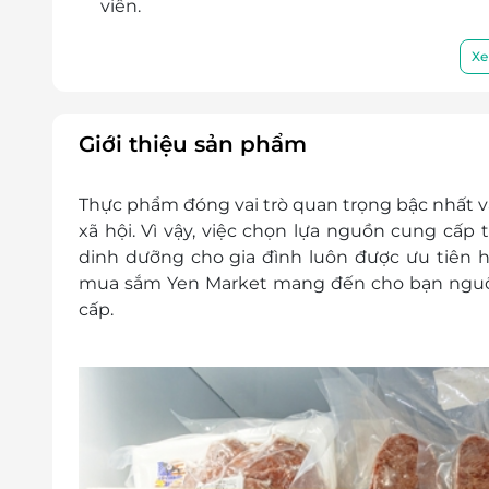
viên.
eGift được xuất ra sẽ không được đổi trả dướ
Hạn sử dụng: Trong vòng 30 ngày kể từ ng
Xe
Hotline hỗ trợ: 1900 2065 (Từ 8h - 20h hàng n
Giới thiệu sản phẩm
Thực phẩm đóng vai trò quan trọng bậc nhất và
xã hội. Vì vậy, việc chọn lựa nguồn cung cấ
dinh dưỡng cho gia đình luôn được ưu tiên hà
mua sắm Yen Market mang đến cho bạn nguồn
cấp.