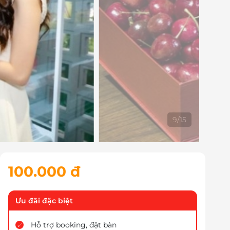
9
/
15
100.000 đ
Ưu đãi đặc biệt
Hỗ trợ booking, đặt bàn