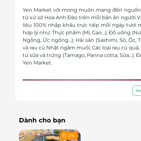
Yen Market với mong muốn mang đến nguồn t
từ xứ sở Hoa Anh Đào trên mỗi bàn ăn người V
liệu 100% nhập khẩu trực tiếp mỗi ngày tươi m
hợp lý như: Thực phẩm (Mì, Gạo…); Đồ uống (Nước
Ngỗng, Ức ngỗng…); Hải sản (Sashimi, Sò, Ốc, T
và rau củ Nhật ngâm muối; Các loại rau củ quả, t
từ sữa và trứng (Tamago, Panna cotta, Sữa…). Đặ
Yen Market.
Xe
Dành cho bạn
2%