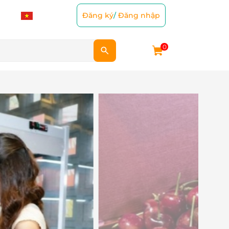
Đăng ký
/
Đăng nhập
0