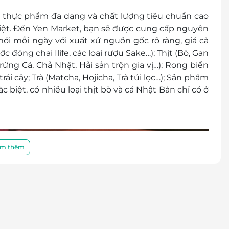
hực phẩm đa dạng và chất lượng tiêu chuẩn cao
iệt. Đến Yen Market, bạn sẽ được cung cấp nguyên
ới mỗi ngày với xuất xứ nguồn gốc rõ ràng, giá cả
 đóng chai Ilife, các loại rượu Sake…); Thịt (Bò, Gan
rứng Cá, Chả Nhật, Hải sản trộn gia vị…); Rong biển
rái cây; Trà (Matcha, Hojicha, Trà túi lọc…); Sản phẩm
c biệt, có nhiều loại thịt bò và cá Nhật Bản chỉ có ở
m thêm