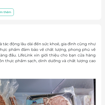
i mọi hình thức.
ày nhận mã code
m thêm
gày, bao gồm Lễ, Tết).
 tác động lâu dài đến sức khoẻ, gia đình cũng như
p thực phẩm đảm bảo về chất lượng, phong phú về
ng đầu. LifeLink xin giới thiệu cho bạn cửa hàng
 thực phẩm sạch, dinh dưỡng và chất lượng cao