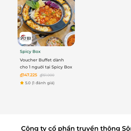
Spicy Box
Voucher Buffet dành
cho 1 nguời tại Spicy Box
đ
147.225
đ
151.000
5.0
(1 đánh giá)
Công ty cổ phần truyền thông S