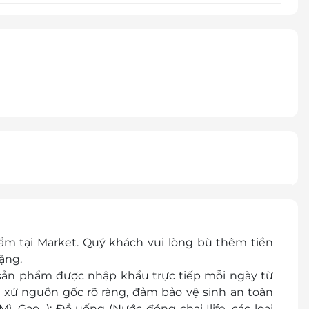
ẩm tại Market
. Quý khách vui lòng bù thêm tiền
tặng.
 sản phẩm được nhập khẩu trực tiếp mỗi ngày từ
 xứ nguồn gốc rõ ràng, đảm bảo vệ sinh an toàn
, Gạo…); Đồ uống (Nước đóng chai Ilife, các loại