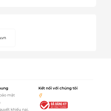
.vn
hung
Kết nối với chúng tôi
 bảo mật
n
quyết khiếu nại,