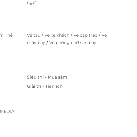
ngữ
/
/
/
im Thẻ
Vé tàu
Vé xe khách
Vé cáp treo
Vé
/
máy bay
Vé phòng chờ sân bay
Siêu thị - Mua sắm
Giải trí - Tiện ích
SSMEDIA