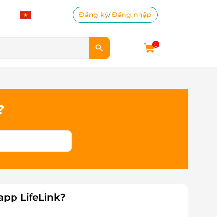
Đăng ký
Đăng nhập
/
0
?
app LifeLink?