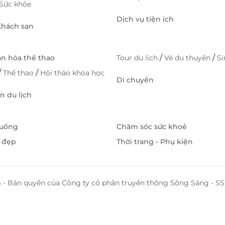
Sức khỏe
Dịch vụ tiện ích
 Khách sạn
/
/
ăn hóa thể thao
Tour du lịch
Vé du thuyền
S
/
/
Thể thao
Hội thảo khóa học
Di chuyển
 du lịch
 uống
Chăm sóc sức khoẻ
 đẹp
Thời trang - Phụ kiện
 - Bản quyền của Công ty cổ phần truyền thông Sông Sáng - 