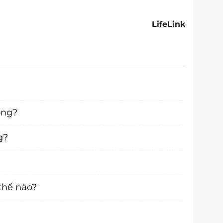
LifeLink
ông?
g?
thế nào?