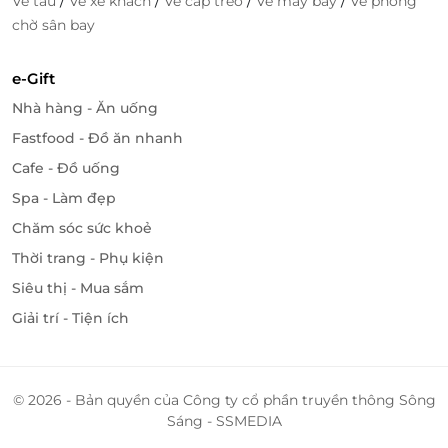
/
/
/
/
Vé tàu
Vé xe khách
Vé cáp treo
Vé máy bay
Vé phòng
chờ sân bay
e-Gift
Nhà hàng - Ăn uống
Fastfood - Đồ ăn nhanh
Cafe - Đồ uống
Spa - Làm đẹp
Chăm sóc sức khoẻ
Thời trang - Phụ kiện
Siêu thị - Mua sắm
Giải trí - Tiện ích
© 2026 - Bản quyền của Công ty cổ phần truyền thông Sông
Sáng - SSMEDIA