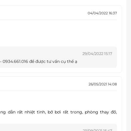
04/04/2022 16:37
ng tuần hoàn, hô hấp và thần kinh. Ngoài ra, bơi lội
giảm mỡ hiệu quả mà không gây mệt mỏi, giúp giải
29/04/2022 15:17
 - 0934.661.016 để được tư vấn cụ thể ạ
26/05/2021 14:08
ng dẫn rất nhiệt tình, bở bơi rất trong, phòng thay đồ,
23/09/2021 15:47