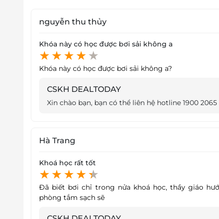
nguyễn thu thủy
Khóa này có học được bơi sải không a
Bơi lội giúp cơ thể dẻo dai hơn, tốt cho hệ thố
còn mang lại hiệu quả trong việc giảm cân, 
Khóa này có học được bơi sải không a?
tỏa áp lực, stress hiệu quả.
CSKH DEALTODAY
Xin chào bạn, bạn có thể liên hệ hotline 1900 2065
Hà Trang
Khoá học rất tốt
Đã biết bơi chỉ trong nửa khoá học, thầy giáo hướ
phòng tắm sạch sẽ
CSKH DEALTODAY