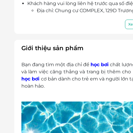
Khách hàng vui lòng liên hệ trước qua số điệ
Địa chỉ: Chung cư COMPLEX, 129D Trương 
Điện thoại: 098 836 9929
Không có giá trị quy đổi thành tiền mặt, không
Xe
Không áp dụng đồng thời với chương trình 
Giới thiệu sản phẩm
Bạn đang tìm một địa chỉ để
học bơi
chất lượn
và làm việc căng thẳng và trang bị thêm cho 
học bơi
cơ bản dành cho trẻ em và người lớn t
hoàn hảo.