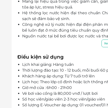
Mang lại hiệu quả trong việc giảm cân, gi
tỏa áp lực, stress hiệu quả.
Hệ thống lọc nước hiện đại theo chuẩn Ch
sạch sẽ đảm bảo vệ sinh.
Công nghệ xử lý nước hiện đại điện phân m
bể luôn đạt ở mức đúng tiêu chuẩn quy định
Nguồn nước tại bể bơi được lọc nước và th
sinh khiến khách bơi lội vô cùng yên tâm, thoả
Xe
Đội ngũ huấn luyện viên chuyên nghiệp, có
viên lâu năm trong đội tuyển quốc gia cùng
Điều kiện sử dụng
Lịch khai giảng: Hàng tuần
Thời lượng đào tạo: 10 - 12 buổi, mỗi buổi 60
Khách hàng áp dụng: Từ 7 tuổi trở lên
Lịch học: Theo lớp cố định hoặc lịch thống n
Giờ mở cửa : 6h00 - 21h00
Vé bơi vào cổng là 80,000 vnđ / lượt bơi
Số học viên/giáo viên 2-3 học viên/giáo viên
Số lượng E-Voucher áp dụng: 01 voucher/01 