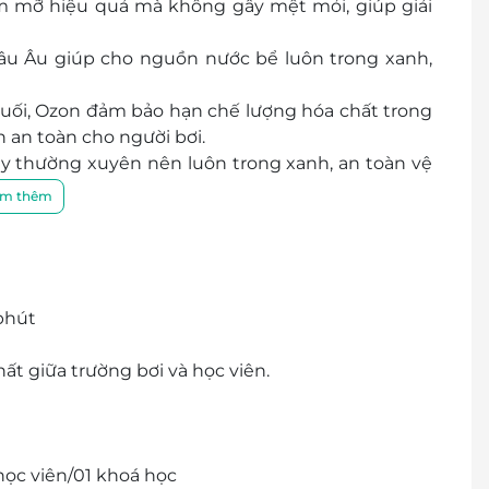
ảm mỡ hiệu quả mà không gây mệt mỏi, giúp giải
âu Âu giúp cho nguồn nước bể luôn trong xanh,
uối, Ozon đảm bảo hạn chế lượng hóa chất trong
 an toàn cho người bơi.
ay thường xuyên nên luôn trong xanh, an toàn vệ
i mái khi đi bơi tại đây.
m thêm
 trình độ chuyên môn cao, đều là những vận động
 sự tận tình, yêu nghề
 phút
hất giữa trường bơi và học viên.
học viên/01 khoá học