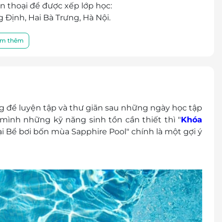
n thoại để được xếp lớp học:
Định, Hai Bà Trưng, Hà Nội.
 trả lại tiền thừa.
m thêm
khuyến mại khác.
g để luyện tập và thư giãn sau những ngày học tập
mình những kỹ năng sinh tồn cần thiết thì "
Khóa
ại Bể bơi bốn mùa Sapphire Pool" chính là một gợi ý