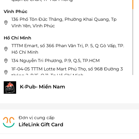
Vĩnh Phúc
136 Phố Tôn Đức Thăng, Phường Khai Quang, Tp
Vĩnh Yên, Vĩnh Phúc
Hồ Chí Minh
TTTM Emart, số 366 Phan Văn Trị, P. 5, Q Gò Vấp, TP.
Hồ Chí Minh
134 Nguyễn Tri Phương, P.9, Q.5, TP.HCM
1F-04-05 TTTM Lotte Mart Phú Thọ, số 968 Đường 3
tháng 2, P.15, Q.11, Tp.Hồ Chí Minh
84 Cao Thắng, Phường 4, Quận 3, TP.HCM
K-Pub- Miền Nam
103 Đồng Đen, phường 12, quận Tân Bình, Tp. HCM
208 Phan Xích Long, Phường 02, Phú Nhuận, HCM
476 Phan Văn Trị, Phường 7, Gò Vấp, Thành phố Hồ
Chí Minh
Đơn vị cung cấp
L4-07-08, Tầng 4 Tòa nhà Khu Cao ốc Văn phòng,
LifeLink Gift Card
TMDV tổng hợp lô 5.5 số 8-10 Mai Chí Thọ, P.Thủ
Thiêm, Tp.Thủ Đức, Tp.Hồ Chí Minh