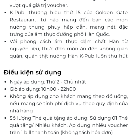
Canary, Số 1 Đại lộ Bình Dương, Thuận An, Bình
vượt quá giá trị voucher.
Dương
K-Pub, thương hiệu thứ 15 của Golden Gate
Restaurant, tự hào mang đến bạn các món
nướng thung phuy hấp dẫn, mang nét đặc
trưng của ẩm thực đường phố Hàn Quốc.
Với phong cách ẩm thực đậm chất Hàn từ
nguyên liệu, thực đơn món ăn đến không gian
quán, quán thịt nướng Hàn K-Pub luôn thu hút
nhiều bạn trẻ mê món ăn xứ Kim Chi.
Điều kiện sử dụng
Ngày áp dụng: Thứ 2 - Chủ nhật
Giờ áp dụng: 10h00 - 22h00
Không áp dụng cho khách mang theo đồ uống,
nếu mang sẽ tính phí dịch vụ theo quy định của
nhà hàng
Số lượng Thẻ quà tặng áp dụng: Sử dụng 01 Thẻ
quà tặng/ Nhiều khách. Áp dụng nhiều voucher
trên 1 bill thanh toán (không tách hóa đơn)