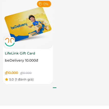
0%
LifeLink Gift Card
beDelivery 10.000đ
Cùng Click Mua ngay trên
LifeLink
để khám phá rất
nhiều
deal ăn uống
hấp dẫn!
đ
10.000
đ
10.000
5.0
(1 đánh giá)
LifeLink