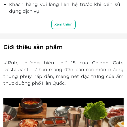
Khách hàng vui lòng liên hệ trước khi đến sử
dụng dịch vụ.
Không được áp dụng đồng thời các chương
trình khuyến mại khác tại cửa hàng.
Xem thêm
Mã quà tặng LifeLink không có giá trị quy đổi
thành tiền mặt, không hoàn tiền thừa và không
được yêu cầu xuất hóa đơn tài chính cho phần
Giới thiệu sản phẩm
giá trị quy đổi.
K-Pub, thương hiệu thứ 15 của Golden Gate
Restaurant, tự hào mang đến bạn các món nướng
thung phuy hấp dẫn, mang nét đặc trưng của ẩm
thực đường phố Hàn Quốc.