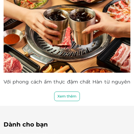
Với phong cách ẩm thực đậm chất Hàn từ nguyên
liệu, thực đơn món ăn đến không gian quán, quán
thịt nướng Hàn K-Pub luôn thu hút nhiều bạn trẻ
Xem thêm
mê món ăn xứ Kim Chi.
Dành cho bạn