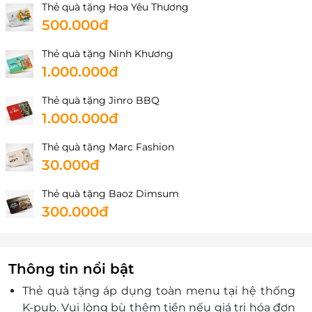
Thẻ quà tặng Hoa Yêu Thương
Lô F40A, Tầng 1 Khu TTTM AeonMall Tân Phú, Số 30
500.000đ
Tân Thắng, P. Sơn Kỳ, Q. Tân Phú, Tp. Hồ Chí Minh
Thẻ quà tặng Ninh Khương
Hà Nội
1.000.000đ
Lô Đ9-7 tầng B1 TTTM Vincom Megamall Times City,
số 458 Minh Khai, Quận Hai Bà Trưng, Tp.Hà Nội
Thẻ quà tặng Jinro BBQ
Gian Hàng B2-R2-18-19, Trung tâm thương mại
1.000.000đ
Vincom - Royal City, 72A Nguyễn Trãi, Q. Thanh
Xuân, Hà Nội
Thẻ quà tặng Marc Fashion
Shop ES 13, TTTM Big C Thăng Long, Số 222, Trần
30.000đ
Duy Hưng, Trung Hòa, Cầu Giấy, Hà Nội
L4-24-25, Tầng L4, TTTM Vincom Megamall Ocean
Thẻ quà tặng Baoz Dimsum
Park, H.Gia Lâm, Tp.Hà Nội
300.000đ
Bà Rịa Vũng Tàu
Thửa đất số 279, 284, 291, 298, 293 và 294 tại P.8,
Tp.Vũng Tàu, Tỉnh Bà Rịa – Vũng Tàu
Thông tin nổi bật
Bình Dương
Thẻ quà tặng áp dụng toàn menu tại hệ thống
Lô S10, Tầng 2 TTTM AEON MALL Bình Dương
K-pub. Vui lòng bù thêm tiền nếu giá trị hóa đơn