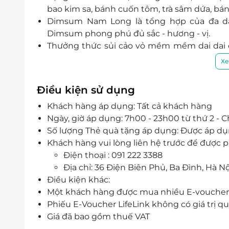
bao kim sa, bánh cuốn tôm, trà sâm dứa, bá
Dimsum Nam Long là tổng hợp của đa dạn
Dimsum phong phú đủ sắc - hương - vị.
Thưởng thức sủi cảo vỏ mềm mềm dai dai c
mỗi miếng cắn.
Xe
Tàu hũ hoàn hảo bởi hương vị thơm giòn, 
tốt cho sức khỏe, hoàn hảo bởi đong đầy 
Điều kiện sử dụng
hàng.
Khách hàng áp dụng: Tất cả khách hàng
Tọa lạc tại 36 Điện Biên Phủ, Ba Đình, H
Ngày, giờ áp dụng: 7h00 - 23h00 từ thứ 2 - 
những tín đồ ẩm thực Trung Hoa.
Số lượng Thẻ quà tặng áp dụng: Được áp dụ
Không gian nhà hàng rộng rãi mang kiến tr
Khách hàng vui lòng liên hệ trước để được p
hương những xửng Dimsum thơm lừng…
Điện thoại : 091 222 3388
Đội ngũ đầu bếp với tay nghề điêu luyện
Địa chỉ: 36 Điện Biên Phủ, Ba Đình, Hà Nọ
phục vu chu đáo chắc chắn sẽ mang đến c
Điều kiện khác:
nhớ.
Một khách hàng được mua nhiều E-voucher
Phiếu E-Voucher LifeLink không có giá trị quy
Giá đã bao gồm thuế VAT
Được áp dụng các chương trình khuyến mại t