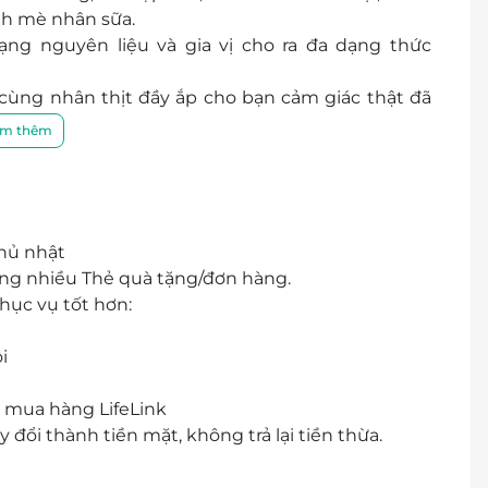
nh mè nhân sữa.
g nguyên liệu và gia vị cho ra đa dạng thức
ùng nhân thịt đầy ắp cho bạn cảm giác thật đã
m thêm
mang vị béo ngọt hấp dẫn từ những nguyên liệu
những tâm huyết của vị đầu bếp gốc Hoa của nhà
à Nội, Nam Long Dimsum trở thành điểm hẹn cho
Chủ nhật
ng nhiều Thẻ quà tặng/đơn hàng.
úc cổ điển, tràn đầy cảm hứng, thấp thoáng mùi
hục vụ tốt hơn:
 am hiểu ẩm thực xứ Trung Hoa cùng nhân viên
̂i
ho thực khách những trải nghiệm ẩm thực đáng
 mua hàng LifeLink
 đổi thành tiền mặt, không trả lại tiền thừa.
ại cửa hàng (nếu có).