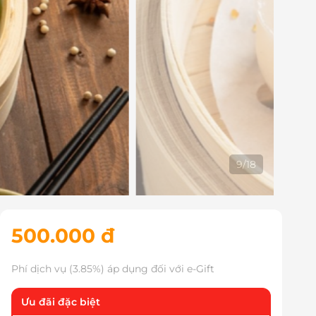
9
/
18
500.000 đ
Phí dịch vụ (3.85%) áp dụng đối với e-Gift
Ưu đãi đặc biệt