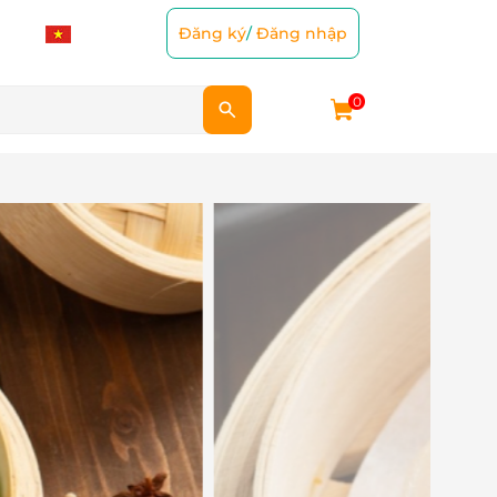
Đăng ký
/
Đăng nhập
0