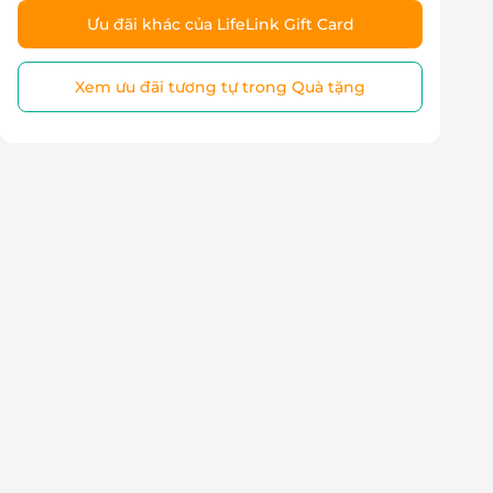
Ưu đãi khác của LifeLink Gift Card
Xem ưu đãi tương tự trong Quà tặng