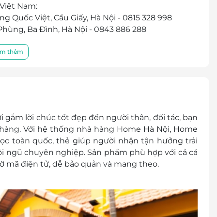
Việt Nam:
g Quốc Việt, Cầu Giấy, Hà Nội - 0815 328 998
ùng, Ba Đình, Hà Nội - 0843 886 288
i An, Đà Nẵng - 0816 849 696
 Nguyễn Văn Thoại, An Hải Đông, Đà Nẵng - 0764
m thêm
 mặt, không trả lại tiền thừa
ình khuyến mại khác
ửi gắm lời chúc tốt đẹp đến người thân, đối tác, bạn
ch hàng. Với hệ thống nhà hàng Home Hà Nội, Home
dọc toàn quốc, thẻ giúp người nhận tận hưởng trải
i ngũ chuyên nghiệp. Sản phẩm phù hợp với cả cá
hờ mã điện tử, dễ bảo quản và mang theo.