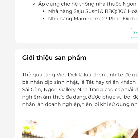
Áp dụng cho hệ thống nhà thuộc Ngon 
Nhà hàng Saju Sushi & BBQ: 106 Hoàn
Nhà hàng Mammom: 23 Phan Đình Ph
Nhà hàng Home Hội An: 14 La Hối, Hộ
Nhà hàng All Seasons Đà Nẵng: 193
Xe
068 111
Điều kiện khác:
e-Gift không có giá trị quy đổi thành tiền
Giới thiệu sản phẩm
Không áp dụng đồng thời với chương tr
Giá bán đã bao gồm VAT
Thẻ quà tặng Viet Deli là lựa chọn tinh tế để g
bè nhân dịp sinh nhật, lễ Tết hay tri ân khá
Sài Gòn, Ngon Gallery Nha Trang cao cấp trải 
nghiệm ẩm thực đa dạng, được phục vụ bởi độ
nhân lẫn doanh nghiệp, tiện lợi khi sử dụng n