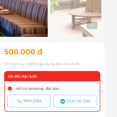
1
/
3
500.000 đ
Phí dịch vụ (3.85%) áp dụng đối với e-Gift
Ưu đãi đặc biệt
Hỗ trợ booking, đặt bàn
1900 2065
Chat với Zalo