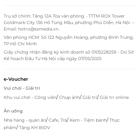
Trụ sở chính: Tầng 12A Tòa văn phòng - TTTM ROX Tower
Goldmark City 136 Hồ Tùng Mậu, phường Phú Diễn, Hà Nội. –
Email: hotro@ssmedia.vn
Văn phòng HCM: Số 122 Nguyễn Hoàng, phường Bình Trưng,
TP.Hồ Chí Minh
Giấy chứng nhận đăng ký kinh doanh số 0105228259 - Do Sở
Kế hoạch Đầu Tư Hà Nội cấp ngày 07/05/2025
e-Voucher
Vui chơi - Giải trí
/
/
/
Khu vui chơi - Công viên
Chụp ảnh
Giải trí
Giải trí online
Ăn uống
/
/
/
Nhà hàng - quán ăn
Cafe, Trà
Kem - Tiệm bánh
Thực
/
phẩm
Tặng KH BIDV