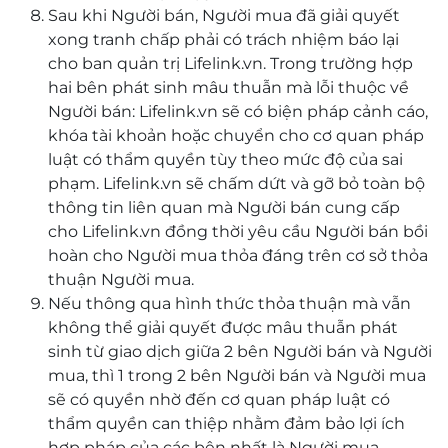
Sau khi Người bán, Người mua đã giải quyết
xong tranh chấp phải có trách nhiệm báo lại
cho ban quản trị Lifelink.vn. Trong trường hợp
hai bên phát sinh mâu thuẫn mà lỗi thuộc về
Người bán: Lifelink.vn sẽ có biện pháp cảnh cáo,
khóa tài khoản hoặc chuyển cho cơ quan pháp
luật có thẩm quyền tùy theo mức độ của sai
phạm. Lifelink.vn sẽ chấm dứt và gỡ bỏ toàn bộ
thông tin liên quan mà Người bán cung cấp
cho Lifelink.vn đồng thời yêu cầu Người bán bồi
hoàn cho Người mua thỏa đáng trên cơ sở thỏa
thuận Người mua.
Nếu thông qua hình thức thỏa thuận mà vẫn
không thể giải quyết được mâu thuẫn phát
sinh từ giao dịch giữa 2 bên Người bán và Người
mua, thì 1 trong 2 bên Người bán và Người mua
sẽ có quyền nhờ đến cơ quan pháp luật có
thẩm quyền can thiệp nhằm đảm bảo lợi ích
hợp pháp của các bên nhất là Người mua.