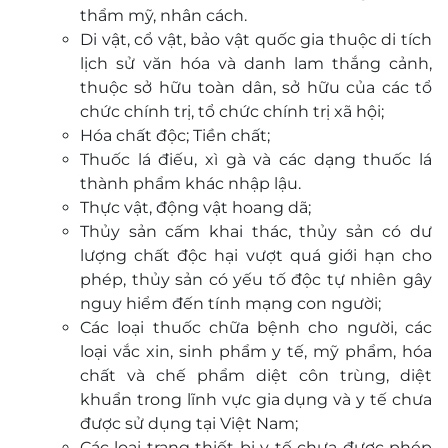
thẩm mỹ, nhân cách.
Di vật, cổ vật, bảo vật quốc gia thuộc di tích
lịch sử văn hóa và danh lam thắng cảnh,
thuộc sở hữu toàn dân, sở hữu của các tổ
chức chính trị, tổ chức chính trị xã hội;
Hóa chất độc; Tiền chất;
Thuốc lá điếu, xì gà và các dạng thuốc lá
thành phẩm khác nhập lậu.
Thực vật, động vật hoang dã;
Thủy sản cấm khai thác, thủy sản có dư
lượng chất độc hại vượt quá giới hạn cho
phép, thủy sản có yếu tố độc tự nhiên gây
nguy hiểm đến tính mạng con người;
Các loại thuốc chữa bệnh cho người, các
loại vắc xin, sinh phẩm y tế, mỹ phẩm, hóa
chất và chế phẩm diệt côn trùng, diệt
khuẩn trong lĩnh vực gia dụng và y tế chưa
được sử dụng tại Việt Nam;
Các loại trang thiết bị y tế chưa được phép