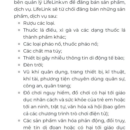
bên quản lý LifeLink.vn để đăng bán sản phẩm,
dịch vụ. LifeLink sẽ từ chối đăng bán những sản
phẩm, dịch vụ sau:
Rượu các loại.
Thuốc lá điếu, xì gà và các dạng thuốc lá
thành phẩm khác;
Các loại pháo nổ, thuốc pháo nổ;
Các chất ma túy;
Thiết bị gây nhiễu thông tin di động tế bào;
Đèn trời;
Vũ khí quân dụng, trang thiết bị, kĩ thuật,
khí tài, phương tiện chuyên dùng quân sự,
công an, quân trang;
Đồ chơi nguy hiểm, đồ chơi có hại tới giáo
dục nhân cách và sức khỏe của trẻ em hoặc
tới an ninh, trật tự, văn hóa xã hội (bao gồm
cả các chương trình trò chơi điện tử);
Các sản phẩm văn hóa phản động, đồi trụy,
mê tín dị đoan hoặc có hại tới giáo dục