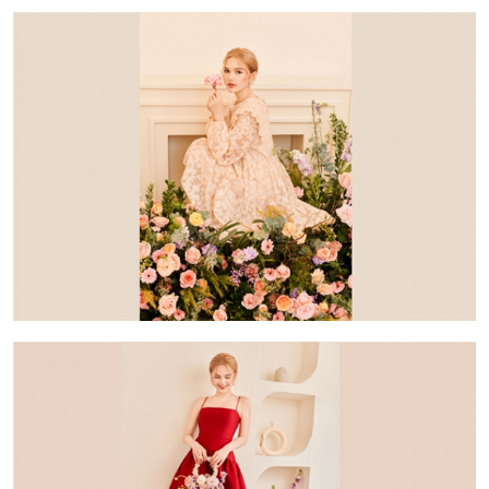
mã thẻ quà tặng sau khi đặt mua. LifeLink sẽ
không chịu trách nhiệm hoàn trả các mã thẻ bị
mất hoặc ở trạng thái ""Đã sử dụng"" với bất kỳ
lý do gì.
LifeLink sẽ không chịu trách nhiệm đối với chất
lượng sản phẩm hoặc dịch vụ được cung cấp
cũng như đối với các tranh chấp về sau giữa
khách hàng và nhà cung cấp.
LifeLink có quyền sửa chữa hoặc thay đổi điều
khoản và điều kiện sử dụng mà không thông
báo trước.