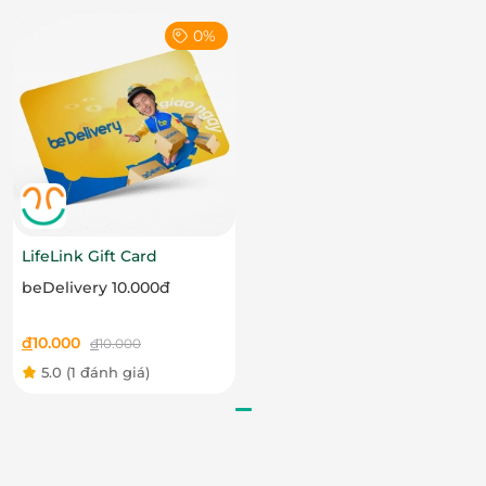
0%
LifeLink Gift Card
beDelivery 10.000đ
đ
10.000
đ
10.000
5.0
(1 đánh giá)