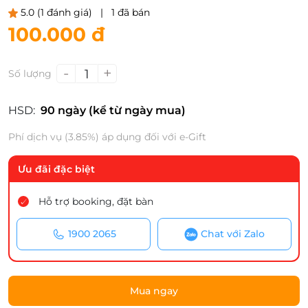
5.0
(1 đánh giá)
|
1 đã bán
100.000 đ
-
+
1
Số lượng
HSD:
90 ngày (kể từ ngày mua)
Phí dịch vụ (3.85%) áp dụng đối với e-Gift
Ưu đãi đặc biệt
Hỗ trợ booking, đặt bàn
1900 2065
Chat với Zalo
Mua ngay