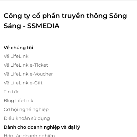
Công ty cổ phần truyền thông Sông
Sáng - SSMEDIA
MARC Fashion
hướng tới mục tiêu là tạo ra các mẫu
thiết kế trẻ trung, nhẹ nhàng, làm bật phong cách
Về chúng tôi
cho cô nàng từ 18-35 tuổi. Thế nên, tất cả những sản
Về LifeLink
phẩm hiện có của MARC Fashion phù hợp với đa
Về LifeLink e-Ticket
dạng phong cách từ những cô nàng trẻ trung, sành
điệu, cá tính hay tiểu thư nhẹ nhàng, dịu dàng, tới
Về LifeLink e-Voucher
với MARC Fashion bạn đều có thể lựa chọn được
Về LifeLink e-Gift
những bộ cánh ưng ý theo phong cách thời trang
Tin tức
riêng của mình.
Blog LifeLink
Cơ hội nghề nghiệp
Điều khoản sử dụng
Dành cho doanh nghiệp và đại lý
Hợp tác doanh nghiệp