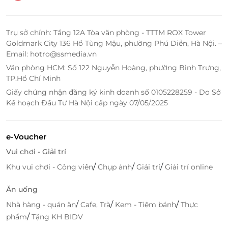
Trụ sở chính: Tầng 12A Tòa văn phòng - TTTM ROX Tower
Goldmark City 136 Hồ Tùng Mậu, phường Phú Diễn, Hà Nội. –
Email: hotro@ssmedia.vn
Văn phòng HCM: Số 122 Nguyễn Hoàng, phường Bình Trưng,
TP.Hồ Chí Minh
Giấy chứng nhận đăng ký kinh doanh số 0105228259 - Do Sở
Kế hoạch Đầu Tư Hà Nội cấp ngày 07/05/2025
MARC Fashion
cung cấp những sản phẩm thời
e-Voucher
trang đa dạng như: áo kiểu, áo thun, đầm, quần, váy,
Vui chơi - Giải trí
đồ bơi, đồ lót... cam kết được thực hiện kỹ càng từ
/
/
/
Khu vui chơi - Công viên
Chụp ảnh
Giải trí
Giải trí online
khâu chọn chất liệu vải đến dựng mẫu và hoàn thiện
tất cả đều được thực hiện tỉ mỉ với cái tâm của nghề
Ăn uống
với mon muốn đem đến những sản phẩm thời trang
/
/
/
Nhà hàng - quán ăn
Cafe, Trà
Kem - Tiệm bánh
Thực
chất lượng, cao cấp nhất đến cho khách hàng.
/
phẩm
Tặng KH BIDV