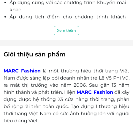
Áp dụng cùng với các chương trình khuyến mãi
khác.
Áp dụng tích điểm cho chương trình khách
hàng thân thiết.
Áp dụng chung chương trình giảm giá thẻ
Xem thêm
thành viên, voucher thăng hạng, voucher sinh
nhật, coupon giảm giá.
Không áp dụng đổi trả hàng tại của hàng.
Giới thiệu sản phẩm
Khách hàng vui lòng liên hệ Marc khi có nhu cầu
xuất hoá đơn tài chính.
MARC Fashion
là một thương hiệu thời trang Việt
Thời gian hoạt động: Từ 9h00 - 21h30.
Nam được sáng lập bởi doanh nhân trẻ Lê Võ Phi Vũ,
Không có giá trị quy đổi thành tiền mặt, không
ra mắt thị trường vào năm 2006. Sau gần 13 năm
được hoàn trả tiền thừa.
hình thành và phát triển. Hiện
MARC Fashion
đã xây
E-Gift không hoàn trả hoặc bán lại được.
dựng được hệ thống 23 cửa hàng thời trang, phân
Nếu giá trị đơn hàng của khách hàng vượt quá
bố rộng rãi trên toàn quốc. Tạo dựng 1 thương hiệu
giá trị của E-Gift thì khách hàng phải thanh toán
thời trang Việt Nam có sức ảnh hưởng lớn với người
thêm khoản chênh lệch bằng tiền mặt, thẻ ATM,
tiêu dùng Việt.
mastercard, thẻ visa...
Khách hàng có trách nhiệm bảo mật thông tin