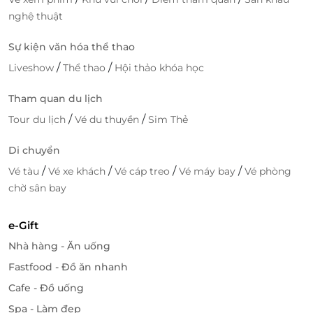
nghệ thuật
Sự kiện văn hóa thể thao
/
/
Liveshow
Thể thao
Hội thảo khóa học
Tham quan du lịch
/
/
Tour du lịch
Vé du thuyền
Sim Thẻ
Với đội ngũ nhân viên chuyên nghiệp cùng chất
lượng trong từng sản phẩm
MARC Fashion
- Tự hào
Di chuyển
là thương hiệu thời trang mang lại những trải
/
/
/
/
Vé tàu
Vé xe khách
Vé cáp treo
Vé máy bay
Vé phòng
nghiệm mua sắm tuyệt vời, giúp giúp bạn thêm
chờ sân bay
hứng khởi, tự tin và yêu bản thân hơn qua mỗi ngày
khi được thể hiện cá tính của mình.
e-Gift
Nhà hàng - Ăn uống
Fastfood - Đồ ăn nhanh
Cafe - Đồ uống
Spa - Làm đẹp