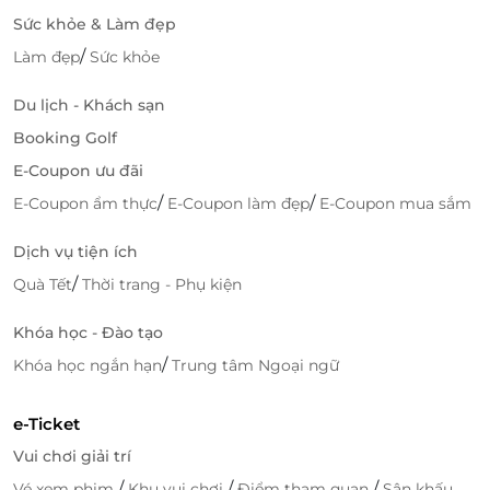
Sức khỏe & Làm đẹp
/
Làm đẹp
Sức khỏe
Du lịch - Khách sạn
Booking Golf
E-Coupon ưu đãi
/
/
E-Coupon ẩm thực
E-Coupon làm đẹp
E-Coupon mua sắm
Dịch vụ tiện ích
/
Quà Tết
Thời trang - Phụ kiện
Khóa học - Đào tạo
/
Khóa học ngắn hạn
Trung tâm Ngoại ngữ
e-Ticket
Vui chơi giải trí
/
/
/
Vé xem phim
Khu vui chơi
Điểm tham quan
Sân khấu