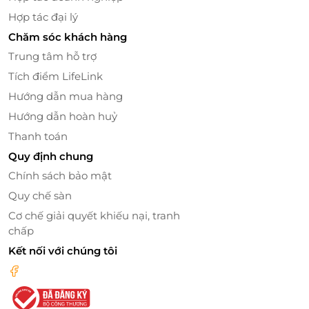
Hợp tác đại lý
Chăm sóc khách hàng
Trung tâm hỗ trợ
Tích điểm LifeLink
Hướng dẫn mua hàng
Hướng dẫn hoàn huỷ
Thanh toán
Quy định chung
Các mẫu thiết kế của MARC Fashion luôn mang đậm
phong cách phóng khoáng và tự do. Sự kết hợp hài
Chính sách bảo mật
hoà giữa hai dòng thời trang basic và trendy khiến
Quy chế sàn
các thiết kế vừa mang tính tiện dụng, phù hợp với
Cơ chế giải quyết khiếu nại, tranh
nhiều bối cảnh hằng ngày mà vẫn bắt kịp xu hướng
chấp
mốt của năm.
Kết nối với chúng tôi