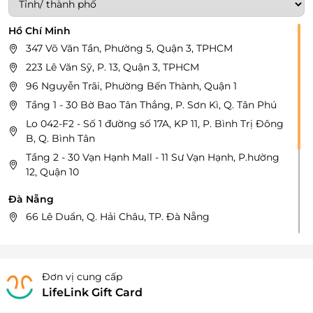
Hồ Chí Minh
347 Võ Văn Tần, Phường 5, Quận 3, TPHCM
223 Lê Văn Sỹ, P. 13, Quận 3, TPHCM
96 Nguyễn Trãi, Phường Bến Thành, Quận 1
Tầng 1 - 30 Bờ Bao Tân Thắng, P. Sơn Kì, Q. Tân Phú
Lo 042-F2 - Số 1 đường số 17A, KP 11, P. Bình Trị Đông
B, Q. Bình Tân
Tầng 2 - 30 Vạn Hạnh Mall - 11 Sư Vạn Hạnh, P.hường
12, Quận 10
Đà Nẵng
66 Lê Duẩn, Q. Hải Châu, TP. Đà Nẵng
Bình Dương
G36, Aeon Mall Canary BD , Số 01 Đại lộ Bình Dương,
Khu phố Bình Giao, Thành Phố Thuận An, Bình
Đơn vị cung cấp
Dương
LifeLink Gift Card