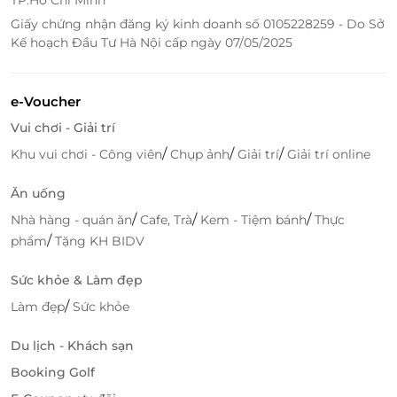
hiện giao dịch nhanh chóng và thuận tiện mà không
Giấy chứng nhận đăng ký kinh doanh số 0105228259 - Do Sở
cần phải đi đâu xa. Việc mua thẻ quà tặng này qua
Kế hoạch Đầu Tư Hà Nội cấp ngày 07/05/2025
LifeLink cũng giúp bạn tiết kiệm thời gian và công
sức trong việc tìm kiếm món quà hoàn hảo.
e-Voucher
Truy cập ngay
LifeLink
để sở hữu thêm hàng ngàn
Vui chơi - Giải trí
thẻ quà tặng ẩm thực hấp dẫn khác bạn nhé!
/
/
/
Khu vui chơi - Công viên
Chụp ảnh
Giải trí
Giải trí online
LifeLink
Ăn uống
/
/
/
Nhà hàng - quán ăn
Cafe, Trà
Kem - Tiệm bánh
Thực
/
phẩm
Tặng KH BIDV
Sức khỏe & Làm đẹp
/
Làm đẹp
Sức khỏe
Du lịch - Khách sạn
Booking Golf