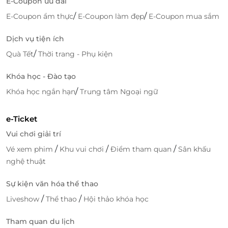
E-Coupon ưu đãi
/
/
E-Coupon ẩm thực
E-Coupon làm đẹp
E-Coupon mua sắm
Dịch vụ tiện ích
/
Quà Tết
Thời trang - Phụ kiện
Khóa học - Đào tạo
/
Khóa học ngắn hạn
Trung tâm Ngoại ngữ
e-Ticket
Vui chơi giải trí
/
/
/
Vé xem phim
Khu vui chơi
Điểm tham quan
Sân khấu
nghệ thuật
Sự kiện văn hóa thể thao
/
/
Liveshow
Thể thao
Hội thảo khóa học
Tham quan du lịch