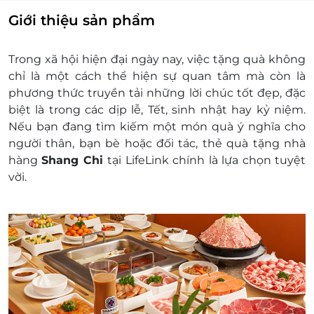
toán thêm số tiền chênh lệch đó.
Giới thiệu sản phẩm
E-Gift được áp dụng cùng combo.
E-Gift được sử dụng trong các ngày Lễ Tết.
Trong xã hội hiện đại ngày nay, việc tặng quà không
Cửa hàng sẽ xuất hoá đơn VAT khi khách hàng
chỉ là một cách thể hiện sự quan tâm mà còn là
cho nhu cầu.
phương thức truyền tải những lời chúc tốt đẹp, đặc
Khách hàng có trách nhiệm bảo mật thông tin
biệt là trong các dịp lễ, Tết, sinh nhật hay kỷ niệm.
mã thẻ quà tặng sau khi đặt mua. LifeLink sẽ
Nếu bạn đang tìm kiếm một món quà ý nghĩa cho
không chịu trách nhiệm hoàn trả các mã thẻ bị
người thân, bạn bè hoặc đối tác, thẻ quà tặng nhà
mất hoặc ở trạng thái "Đã sử dụng" với bất kỳ lý
hàng
Shang Chi
tại LifeLink chính là lựa chọn tuyệt
do gì.
vời.
LifeLink sẽ không chịu trách nhiệm đối với chất
lượng sản phẩm hoặc dịch vụ được cung cấp
cũng như đối với các tranh chấp về sau giữa
khách hàng và nhà cung cấp.
LifeLink có quyền sửa chữa hoặc thay đổi điều
khoản và điều kiện sử dụng mà không thông
báo trước.