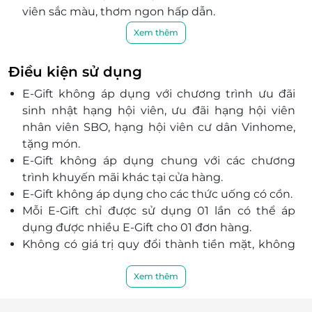
viên sắc màu, thơm ngon hấp dẫn.
Trải nghiệm "gọi món" 4.0 - chỉ cần 1 chạm QR,
Xem thêm
món ngon được ship ngay tận bàn bởi tàu
trưởng siêu tốc Shang Chi.
Điều kiện sử dụng
Nguyên liệu được người đầu bếp tuyển chọn kỹ
E-Gift không áp dụng với chương trình ưu đãi
lưỡng tươi ngon, đảm bảo an toàn thực phẩm
sinh nhật hạng hội viên, ưu đãi hạng hội viên
cho quý khách.
nhân viên SBO, hạng hội viên cư dân Vinhome,
Không gian nhà hàng được thiết kế đậm chất
tặng món.
Đài Loan mang hơi hướng cổ điển kết hợp với
E-Gift không áp dụng chung với các chương
hiện đại.
trình khuyến mãi khác tại cửa hàng.
Đội ngũ nhân viên chu đáo, nhiệt tình, Shang
E-Gift không áp dụng cho các thức uống có cồn.
Chi hứa hẹn sẽ mang đến cho mọi quý khách
Mỗi E-Gift chỉ được sử dụng 01 lần có thể áp
hàng sự hài lòng nhất.
dụng được nhiều E-Gift cho 01 đơn hàng.
Không có giá trị quy đổi thành tiền mặt, không
được hoàn trả tiền thừa.
Không hoàn trả hoặc bán lại được.
Xem thêm
Nếu giá tiền đơn đặt hàng của khách hàng vượt
quá giá trị của E-Gift thì khách hàng phải thanh