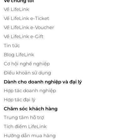
Về chúng tôi
Về LifeLink
Ngoài ra, bạn cũng đừng bỏ lỡ phần thưởng "hạnh
Về LifeLink e-Ticket
phúc" khi kết thúc hành trình khám phá ẩm thực xứ
Đài với thiên đường buffet ngọt: trà Đài Loan, tráng
Về LifeLink e-Voucher
miệng, tủ kem, trà sữa 5 vị và đặc biệt là có máy làm
Về LifeLink e-Gift
bingsu cho khách hàng mix & match thỏa thích
Tin tức
không giới hạn.
Blog LifeLink
Shang Chi - Buffet lẩu Đài Loan băng chuyền
Cơ hội nghề nghiệp
siêu tốc
Điều khoản sử dụng
Hệ thống nhà hàng Shang Chi sở hữu không gian
Dành cho doanh nghiệp và đại lý
trẻ trung, ấm cúng, băng chuyền hiện đại tiện ích là
Hợp tác doanh nghiệp
địa chỉ phù hợp cho gia đình (có ghế trẻ em), văn
Hợp tác đại lý
phòng, liên hoan hay tổ chức sinh nhật ấm cúng.
Chăm sóc khách hàng
Trung tâm hỗ trợ
Tích điểm LifeLink
Hướng dẫn mua hàng