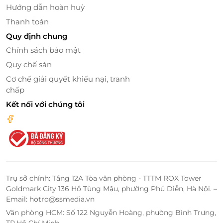
Hướng dẫn hoàn huỷ
Thanh toán
Quy định chung
Chính sách bảo mật
Quy chế sàn
Cơ chế giải quyết khiếu nại, tranh
Thêm vào đó, điểm nhấn của nhà hàng là bạn có thể
chấp
trải nghiệm "gọi món" 4.0 - chỉ cần 1 chạm QR, món
Kết nối với chúng tôi
ngon được ship ngay tận bàn bởi tàu trưởng siêu tốc
Shang Chi. Cùng đội ngũ nhân viên chu đáo, nhiệt
tình, hệ thống nhà hàng Shang Chi hứa hẹn sẽ
mang đến cho quý khách sự hài lòng nhất.
Dễ Dàng Mua Và Gửi Tặng Qua LifeLink
Trụ sở chính: Tầng 12A Tòa văn phòng - TTTM ROX Tower
Một trong những điểm mạnh của thẻ quà tặng
Goldmark City 136 Hồ Tùng Mậu, phường Phú Diễn, Hà Nội. –
Shang Chi là bạn có thể dễ dàng mua qua nền tảng
Email: hotro@ssmedia.vn
LifeLink
- nơi cung cấp các dịch vụ giảm giá, ưu đãi
Văn phòng HCM: Số 122 Nguyễn Hoàng, phường Bình Trưng,
và thẻ quà tặng chất lượng. LifeLink giúp bạn thực
TP.Hồ Chí Minh