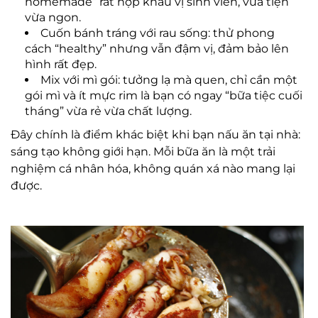
homemade” rất hợp khẩu vị sinh viên, vừa tiện
vừa ngon.
Cuốn bánh tráng với rau sống: thử phong
cách “healthy” nhưng vẫn đậm vị, đảm bảo lên
hình rất đẹp.
Mix với mì gói: tưởng lạ mà quen, chỉ cần một
gói mì và ít mực rim là bạn có ngay “bữa tiệc cuối
tháng” vừa rẻ vừa chất lượng.
Đây chính là điểm khác biệt khi bạn nấu ăn tại nhà:
sáng tạo không giới hạn. Mỗi bữa ăn là một trải
nghiệm cá nhân hóa, không quán xá nào mang lại
được.