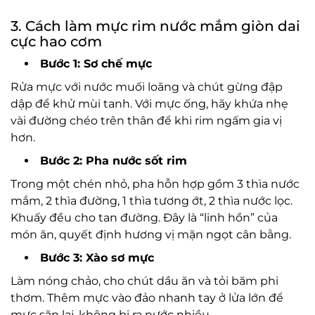
3. Cách làm mực rim nước mắm giòn dai
cực hao cơm
Bước 1: Sơ chế mực
Rửa mực với nước muối loãng và chút gừng đập
dập để khử mùi tanh. Với mực ống, hãy khứa nhẹ
vài đường chéo trên thân để khi rim ngấm gia vị
hơn.
Bước 2: Pha nước sốt rim
Trong một chén nhỏ, pha hỗn hợp gồm 3 thìa nước
mắm, 2 thìa đường, 1 thìa tương ớt, 2 thìa nước lọc.
Khuấy đều cho tan đường. Đây là “linh hồn” của
món ăn, quyết định hương vị mặn ngọt cân bằng.
Bước 3: Xào sơ mực
Làm nóng chảo, cho chút dầu ăn và tỏi băm phi
thơm. Thêm mực vào đảo nhanh tay ở lửa lớn để
mực săn lại, không bị ra nước nhiều.