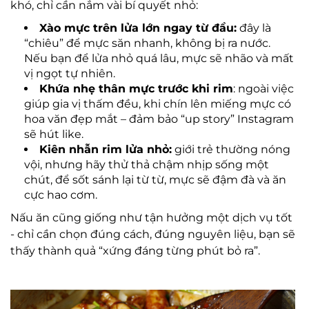
khó, chỉ cần nắm vài bí quyết nhỏ:
Xào mực trên lửa lớn ngay từ đầu:
đây là
“chiêu” để mực săn nhanh, không bị ra nước.
Nếu bạn để lửa nhỏ quá lâu, mực sẽ nhão và mất
vị ngọt tự nhiên.
Khứa nhẹ thân mực trước khi rim
: ngoài việc
giúp gia vị thấm đều, khi chín lên miếng mực có
hoa văn đẹp mắt – đảm bảo “up story” Instagram
sẽ hút like.
Kiên nhẫn rim lửa nhỏ:
giới trẻ thường nóng
vội, nhưng hãy thử thả chậm nhịp sống một
chút, để sốt sánh lại từ từ, mực sẽ đậm đà và ăn
cực hao cơm.
Nấu ăn cũng giống như tận hưởng một dịch vụ tốt
- chỉ cần chọn đúng cách, đúng nguyên liệu, bạn sẽ
thấy thành quả “xứng đáng từng phút bỏ ra”.