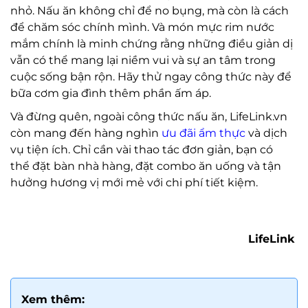
nhỏ. Nấu ăn không chỉ để no bụng, mà còn là cách
để chăm sóc chính mình. Và món mực rim nước
mắm chính là minh chứng rằng những điều giản dị
vẫn có thể mang lại niềm vui và sự an tâm trong
cuộc sống bận rộn. Hãy thử ngay công thức này để
bữa cơm gia đình thêm phần ấm áp.
Và đừng quên, ngoài công thức nấu ăn, LifeLink.vn
còn mang đến hàng nghìn
ưu đãi ẩm thực
và dịch
vụ tiện ích. Chỉ cần vài thao tác đơn giản, bạn có
thể đặt bàn nhà hàng, đặt combo ăn uống và tận
hưởng hương vị mới mẻ với chi phí tiết kiệm.
LifeLink
Xem thêm: