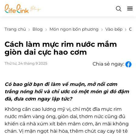
Trang chủ
Blog
Món ngon bốn phương
Vào bếp
Cá
Cách làm mực rim nước mắm
giòn dai cực hao cơm
Thứ tư, 24 tháng 9 2025
Chia sẻ ngay:
Có bao giờ bạn đi làm về muộn, mở nồi cơm
trắng nóng hổi và chỉ ước có một món gì đó đậm
đà, đưa cơm ngay lập tức?
Không cần cao lương mỹ vị, chỉ một đĩa mực rim
nước mắm vàng óng, giòn dai, thơm nức cũng đủ
khiến cả nhà xúm xít bên mâm cơm, ăn mãi không
chán. Vị mặn ngọt hài hòa, thêm chút cay cay tê tê