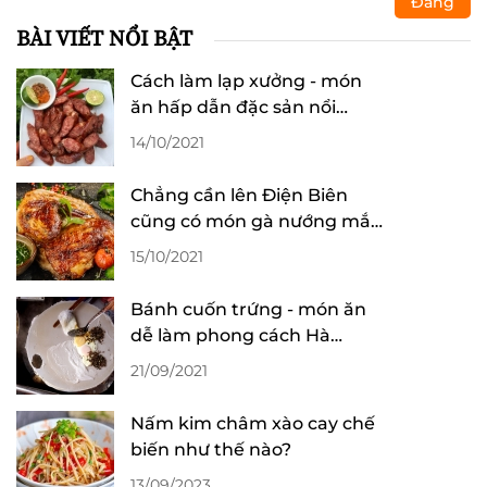
Đăng
BÀI VIẾT NỔI BẬT
Cách làm lạp xưởng - món
ăn hấp dẫn đặc sản nổi
tiếng Yên Bái
14/10/2021
Chẳng cần lên Điện Biên
cũng có món gà nướng mắc
khén thơm ngon hấp dẫn
15/10/2021
Bánh cuốn trứng - món ăn
dễ làm phong cách Hà
Giang
21/09/2021
Nấm kim châm xào cay chế
biến như thế nào?
13/09/2023