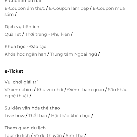
E-Coupon ưu đãi
E-Coupon ẩm thực
/
E-Coupon làm đẹp
/
E-Coupon mua
sắm
/
Dịch vụ tiện ích
Quà Tết
/
Thời trang - Phụ kiện
/
Khóa học - Đào tạo
Khóa học ngắn hạn
/
Trung tâm Ngoại ngữ
/
e-Ticket
Vui chơi giải trí
Vé xem phim
/
Khu vui chơi
/
Điểm tham quan
/
Sân khấu
nghệ thuật
/
Sự kiện văn hóa thể thao
Liveshow
/
Thể thao
/
Hội thảo khóa học
/
Tham quan du lịch
Tour du lịch
/
Vé du thuyền
/
Sim Thẻ
/