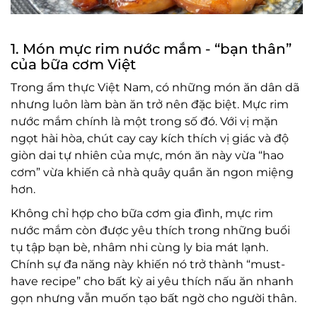
1. Món mực rim nước mắm - “bạn thân”
của bữa cơm Việt
Trong ẩm thực Việt Nam, có những món ăn dân dã
nhưng luôn làm bàn ăn trở nên đặc biệt. Mực rim
nước mắm chính là một trong số đó. Với vị mặn
ngọt hài hòa, chút cay cay kích thích vị giác và độ
giòn dai tự nhiên của mực, món ăn này vừa “hao
cơm” vừa khiến cả nhà quây quần ăn ngon miệng
hơn.
Không chỉ hợp cho bữa cơm gia đình, mực rim
nước mắm còn được yêu thích trong những buổi
tụ tập bạn bè, nhâm nhi cùng ly bia mát lạnh.
Chính sự đa năng này khiến nó trở thành “must-
have recipe” cho bất kỳ ai yêu thích nấu ăn nhanh
gọn nhưng vẫn muốn tạo bất ngờ cho người thân.