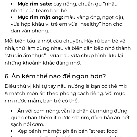
Mực rim sate:
cay nồng, chuẩn gu “nhậu
nhẹt” của team bạn bè.
Mực rim mật ong:
màu vàng óng, ngọt dịu,
vừa hợp khẩu vị trẻ em vừa “healthy” hơn cho
dân văn phòng.
Mỗi biến tấu là một câu chuyện. Hãy rủ bạn bè về
nhà, thử làm cùng nhau và biến căn bếp nhỏ thành
“studio ẩm thực” - vừa nấu vừa chụp hình, lưu lại
những khoảnh khắc đáng nhớ.
6. Ăn kèm thế nào để ngon hơn?
Điều thú vị khi tự tay nấu nướng là bạn có thể mix
& match món ăn theo phong cách riêng. Với mực
rim nước mắm, bạn trẻ có thể:
Ăn với cơm nóng: vẫn là chân ái, nhưng đừng
quên chan thêm ít nước sốt rim, đảm bảo ăn hết
sạch nồi cơm.
Kẹp bánh mì: một phiên bản “street food