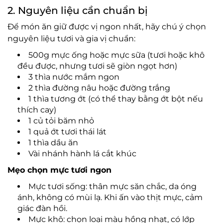
2. Nguyên liệu cần chuẩn bị
Để món ăn giữ được vị ngon nhất, hãy chú ý chọn
nguyên liệu tươi và gia vị chuẩn:
500g mực ống hoặc mực sữa (tươi hoặc khô
đều được, nhưng tươi sẽ giòn ngọt hơn)
3 thìa nước mắm ngon
2 thìa đường nâu hoặc đường trắng
1 thìa tương ớt (có thể thay bằng ớt bột nếu
thích cay)
1 củ tỏi băm nhỏ
1 quả ớt tươi thái lát
1 thìa dầu ăn
Vài nhánh hành lá cắt khúc
Mẹo chọn mực tươi ngon
Mực tươi sống: thân mực săn chắc, da óng
ánh, không có mùi lạ. Khi ấn vào thịt mực, cảm
giác đàn hồi.
Mực khô: chọn loại màu hồng nhạt, có lớp