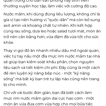
quan trọng cho dân văn phòng hay sinh viên
thường xuyên học tập, làm việc với cường độ cao.
Nước mắm, khi dùng đúng liều lượng, không chỉ là
gia vị tạo nên hương vị “quốc dân” mà còn bổ sung
axit amin và khoáng chất tự nhiên. Khi kết hợp
cùng rau sống, dưa leo hoặc salad tươi mát, món ăn
trở nên cân bằng hơn, vừa đậm đà vừa tốt cho sức
khỏe.
Thay vì gọi đồ ăn nhanh nhiều dầu mỡ ngoài quán,
việc tự tay nấu một đĩa mực rim nước mắm tại nhà
sẽ giúp bạn kiểm soát khẩu phần, chọn nguyên
liệu sạch và tiết kiệm chi phí. Đây cũng là một cách
để rèn luyện kỹ năng bếp núc - một “kỹ năng
sống” mà bất kỳ bạn trẻ tự lập nào cũng nên trang
bị cho mình.
Chỉ với vài bước đơn giản, bạn đã biết cách làm
mực rim nước mắm giòn dai cực hao cơm - một
món ăn vừa đưa cơm vừa hợp cho mọi bữa tiệc