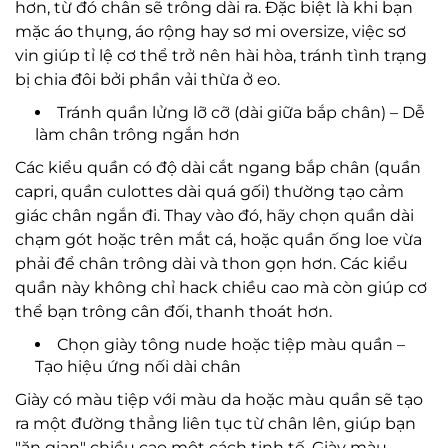
hơn, từ đó chân sẽ trông dài ra. Đặc biệt là khi bạn
mặc áo thụng, áo rộng hay sơ mi oversize, việc sơ
vin giúp tỉ lệ cơ thể trở nên hài hòa, tránh tình trạng
bị chia đôi bởi phần vải thừa ở eo.
Tránh quần lửng lỡ cỡ (dài giữa bắp chân) – Dễ
làm chân trông ngắn hơn
Các kiểu quần có độ dài cắt ngang bắp chân (quần
capri, quần culottes dài quá gối) thường tạo cảm
giác chân ngắn đi. Thay vào đó, hãy chọn quần dài
chạm gót hoặc trên mắt cá, hoặc quần ống loe vừa
phải để chân trông dài và thon gọn hơn. Các kiểu
quần này không chỉ hack chiều cao mà còn giúp cơ
thể bạn trông cân đối, thanh thoát hơn.
Chọn giày tông nude hoặc tiệp màu quần –
Tạo hiệu ứng nối dài chân
Giày có màu tiệp với màu da hoặc màu quần sẽ tạo
ra một đường thẳng liên tục từ chân lên, giúp bạn
"ăn gian" chiều cao một cách tinh tế. Giày màu