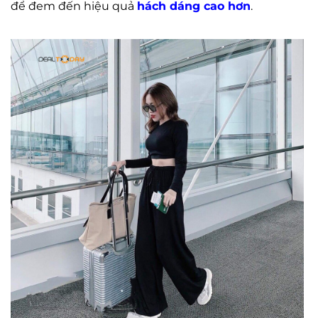
để đem đến hiệu quả
hách dáng cao hơn
.