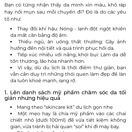
Bạn có từng nhận thấy da mình xỉn màu, khô ráp
hay nổi mụn sau mỗi chuyến đi? Đó là do các yếu
tố như:
Thay đổi khí hậu: Nóng - lạnh đột ngột khiến
da mất cân bằng độ ẩm.
Thiếu ngủ, ăn uống thất thường: Gây ảnh
hưởng đến nội tiết và quá trình phục hồi da.
Tiếp xúc nhiều với nắng, khói bụi: Làm da dễ
tổn thương, lão hóa nhanh hơn.
Vì vậy, dù du lịch là thời điểm thư giãn, bạn
vẫn cần duy trì những thói quen làm đẹp để làn
da luôn khoẻ mạnh, rạng rỡ.
1. Lên danh sách mỹ phẩm chăm sóc da tối
giản nhưng hiệu quả
Mang theo “skincare kit” du lịch gọn nhẹ
Một mẹo hay là chia mỹ phẩm vào các chai
chiết nhỏ (dưới 100ml) để vừa tiết kiệm không
gian, vừa tránh bị hải quan “soi” khi đi máy bay.