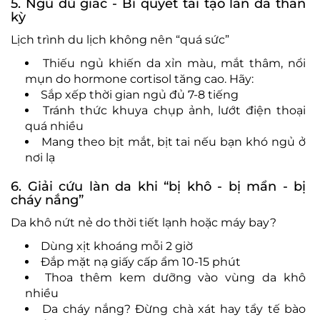
5. Ngủ đủ giấc - Bí quyết tái tạo làn da thần
kỳ
Lịch trình du lịch không nên “quá sức”
Thiếu ngủ khiến da xỉn màu, mắt thâm, nổi
mụn do hormone cortisol tăng cao. Hãy:
Sắp xếp thời gian ngủ đủ 7-8 tiếng
Tránh thức khuya chụp ảnh, lướt điện thoại
quá nhiều
Mang theo bịt mắt, bịt tai nếu bạn khó ngủ ở
nơi lạ
6. Giải cứu làn da khi “bị khô - bị mẩn - bị
cháy nắng”
Da khô nứt nẻ do thời tiết lạnh hoặc máy bay?
Dùng xịt khoáng mỗi 2 giờ
Đắp mặt nạ giấy cấp ẩm 10-15 phút
Thoa thêm kem dưỡng vào vùng da khô
nhiều
Da cháy nắng? Đừng chà xát hay tẩy tế bào