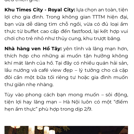
Khu Times City - Royal City:
lựa chọn an toàn, tiện
lợi cho gia đình. Trong không gian TTTM hiện đại,
bạn vừa dễ dàng tìm chỗ ngồi, vừa có đủ loại ẩm
thực từ buffet cao cấp đến fastfood, lại kết hợp vui
chơi cho trẻ nhỏ như thủy cung, khu trượt băng.
Nhà hàng ven Hồ Tây:
yên tĩnh và lãng mạn hơn,
thích hợp cho những ai muốn tận hưởng không
khí mát lành của hồ. Tại đây có nhiều quán hải sản,
lẩu nướng và café view đẹp – lý tưởng cho cả cặp
đôi cần một bữa tối riêng tư hoặc gia đình muốn
thư giãn nhẹ nhàng.
Tùy vào phong cách bạn mong muốn – sôi động,
tiện lợi hay lãng mạn – Hà Nội luôn có một “điểm
hẹn ẩm thực” phù hợp trong dịp 2/9.