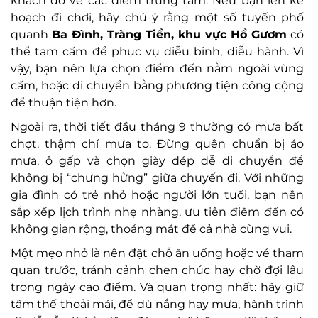
khách đổ về các điểm trung tâm. Nếu bạn lên kế
hoạch đi chơi, hãy chú ý rằng một số tuyến phố
quanh
Ba Đình, Tràng Tiền, khu vực Hồ Gươm
có
thể tạm cấm để phục vụ diễu binh, diễu hành. Vì
vậy, bạn nên lựa chọn điểm đến nằm ngoài vùng
cấm, hoặc di chuyển bằng phương tiện công cộng
để thuận tiện hơn.
Ngoài ra, thời tiết đầu tháng 9 thường có mưa bất
chợt, thậm chí mưa to. Đừng quên chuẩn bị áo
mưa, ô gấp và chọn giày dép dễ di chuyển để
không bị “chưng hửng” giữa chuyến đi. Với những
gia đình có trẻ nhỏ hoặc người lớn tuổi, bạn nên
sắp xếp lịch trình nhẹ nhàng, ưu tiên điểm đến có
không gian rộng, thoáng mát để cả nhà cùng vui.
Một mẹo nhỏ là nên đặt chỗ ăn uống hoặc vé tham
quan trước, tránh cảnh chen chúc hay chờ đợi lâu
trong ngày cao điểm. Và quan trọng nhất: hãy giữ
tâm thế thoải mái, để dù nắng hay mưa, hành trình