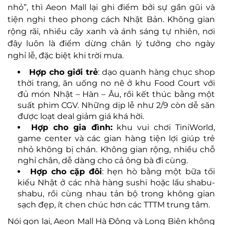
nhỏ”, thì Aeon Mall lại ghi điểm bởi sự gần gũi và
tiện nghi theo phong cách Nhật Bản. Không gian
rộng rãi, nhiều cây xanh và ánh sáng tự nhiên, nơi
đây luôn là điểm dừng chân lý tưởng cho ngày
nghỉ lễ, đặc biệt khi trời mưa.
Hợp cho giới trẻ
: dạo quanh hàng chục shop
thời trang, ăn uống no nê ở khu Food Court với
đủ món Nhật – Hàn – Âu, rồi kết thúc bằng một
suất phim CGV. Những dịp lễ như 2/9 còn dễ săn
được loạt deal giảm giá khá hời.
Hợp cho gia đình:
khu vui chơi TiniWorld,
game center và các gian hàng tiện lợi giúp trẻ
nhỏ không bị chán. Không gian rộng, nhiều chỗ
nghỉ chân, dễ dàng cho cả ông bà đi cùng.
Hợp cho cặp đôi
: hẹn hò bằng một bữa tối
kiểu Nhật ở các nhà hàng sushi hoặc lẩu shabu-
shabu, rồi cùng nhau tản bộ trong không gian
sạch đẹp, ít chen chúc hơn các TTTM trung tâm.
Nói gọn lại, Aeon Mall Hà Đông và Long Biên không