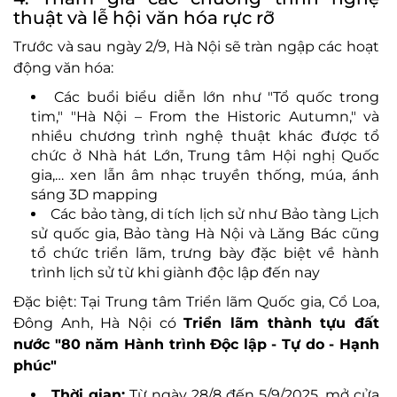
thuật và lễ hội văn hóa rực rỡ
Trước và sau ngày 2/9, Hà Nội sẽ tràn ngập các hoạt
động văn hóa:
Các buổi biểu diễn lớn như "Tổ quốc trong
tim," "Hà Nội – From the Historic Autumn," và
nhiều chương trình nghệ thuật khác được tổ
chức ở Nhà hát Lớn, Trung tâm Hội nghị Quốc
gia,… xen lẫn âm nhạc truyền thống, múa, ánh
sáng 3D mapping
Các bảo tàng, di tích lịch sử như Bảo tàng Lịch
sử quốc gia, Bảo tàng Hà Nội và Lăng Bác cũng
tổ chức triển lãm, trưng bày đặc biệt về hành
trình lịch sử từ khi giành độc lập đến nay
Đặc biệt: Tại Trung tâm Triển lãm Quốc gia, Cổ Loa,
Đông Anh, Hà Nội có
Triển lãm thành tựu đất
nước "80 năm Hành trình Độc lập - Tự do - Hạnh
phúc"
Thời gian:
Từ ngày 28/8 đến 5/9/2025, mở cửa