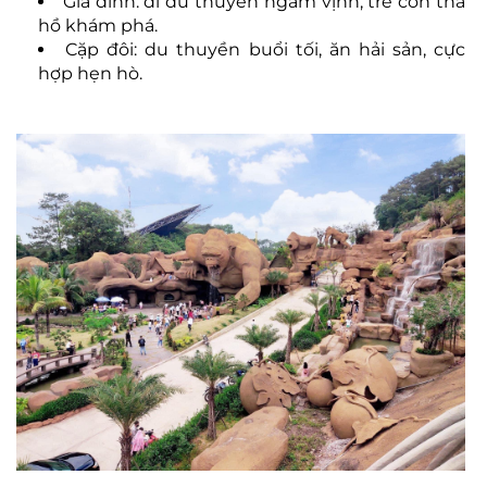
Gia đình: đi du thuyền ngắm vịnh, trẻ con tha
hồ khám phá.
Cặp đôi: du thuyền buổi tối, ăn hải sản, cực
hợp hẹn hò.