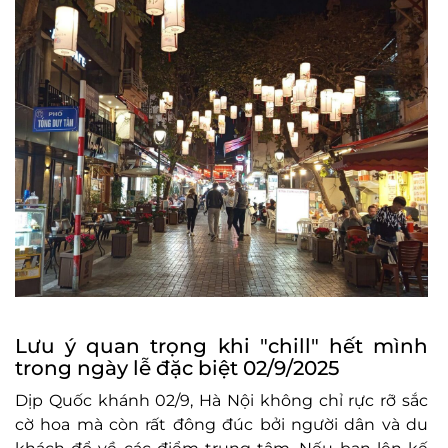
Lưu ý quan trọng khi "chill" hết mình
trong ngày lễ đặc biệt 02/9/2025
Dịp Quốc khánh 02/9, Hà Nội không chỉ rực rỡ sắc
cờ hoa mà còn rất đông đúc bởi người dân và du