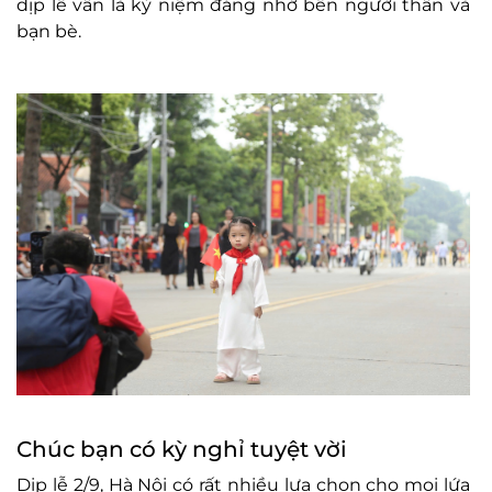
dịp lễ vẫn là kỷ niệm đáng nhớ bên người thân và
bạn bè.
Chúc bạn có kỳ nghỉ tuyệt vời
Dịp lễ 2/9, Hà Nội có rất nhiều lựa chọn cho mọi lứa