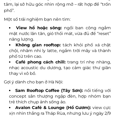
tâm, lại sở hữu góc nhìn rộng mở – rất hợp để “trốn
phố”.
Một số trải nghiệm bạn nên tìm:
View hồ hoặc sông:
ngồi ban công ngắm
mặt nước lăn tăn, gió thổi mát, vừa đủ để “reset”
năng lượng.
Không gian rooftop:
tách khỏi phố xá chật
chội, nhâm nhi ly latte, ngắm trời mây và thành
phố từ trên cao.
Café phong cách chill:
trang trí nhẹ nhàng,
nhạc acoustic du dương, tạo cảm giác thư giãn
thay vì xô bồ.
Gợi ý dành cho bạn ở Hà Nội:
Sam Rooftop Coffee (Tây Sơn):
nổi tiếng với
concept sân thượng ngập đèn, hợp nhóm bạn
trẻ thích chụp ảnh sống ảo.
Avalon Café & Lounge (Hồ Gươm):
view cực
xịn nhìn thẳng ra Tháp Rùa, nhưng lưu ý ngày 2/9