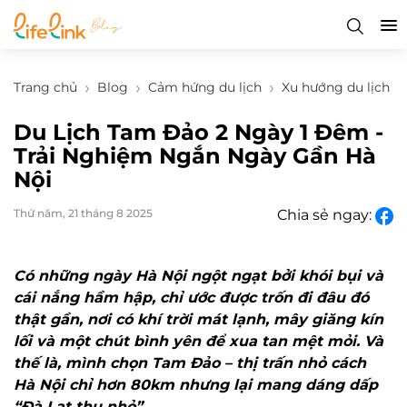
Trang chủ
Blog
Cảm hứng du lịch
Xu hướng du lịch
Du Lịch Tam Đảo 2 Ngày 1 Đêm -
Trải Nghiệm Ngắn Ngày Gần Hà
Nội
Thứ năm, 21 tháng 8 2025
Chia sẻ ngay:
Có những ngày Hà Nội ngột ngạt bởi khói bụi và
cái nắng hầm hập, chỉ ước được trốn đi đâu đó
thật gần, nơi có khí trời mát lạnh, mây giăng kín
lối và một chút bình yên để xua tan mệt mỏi. Và
thế là, mình chọn Tam Đảo – thị trấn nhỏ cách
Hà Nội chỉ hơn 80km nhưng lại mang dáng dấp
“Đà Lạt thu nhỏ”.