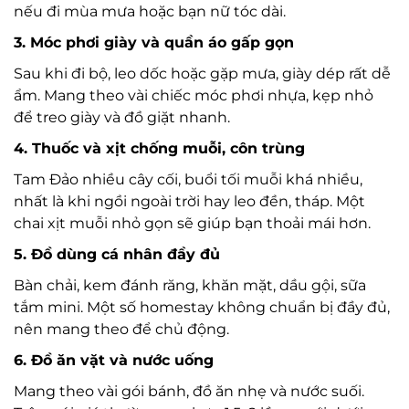
nếu đi mùa mưa hoặc bạn nữ tóc dài.
3. Móc phơi giày và quần áo gấp gọn
Sau khi đi bộ, leo dốc hoặc gặp mưa, giày dép rất dễ
ẩm. Mang theo vài chiếc móc phơi nhựa, kẹp nhỏ
để treo giày và đồ giặt nhanh.
4. Thuốc và xịt chống muỗi, côn trùng
Tam Đảo nhiều cây cối, buổi tối muỗi khá nhiều,
nhất là khi ngồi ngoài trời hay leo đền, tháp. Một
chai xịt muỗi nhỏ gọn sẽ giúp bạn thoải mái hơn.
5. Đồ dùng cá nhân đầy đủ
Bàn chải, kem đánh răng, khăn mặt, dầu gội, sữa
tắm mini. Một số homestay không chuẩn bị đầy đủ,
nên mang theo để chủ động.
6. Đồ ăn vặt và nước uống
Mang theo vài gói bánh, đồ ăn nhẹ và nước suối.