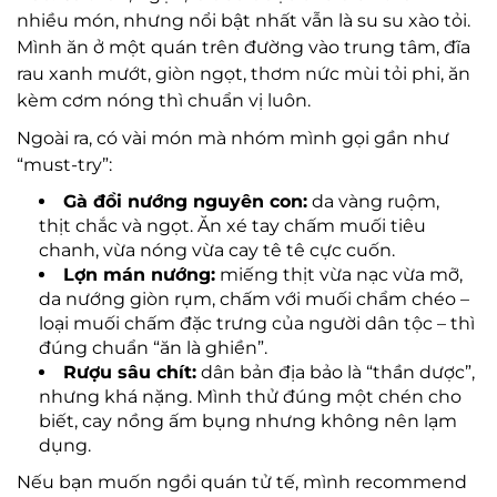
nhiều món, nhưng nổi bật nhất vẫn là su su xào tỏi.
Mình ăn ở một quán trên đường vào trung tâm, đĩa
rau xanh mướt, giòn ngọt, thơm nức mùi tỏi phi, ăn
kèm cơm nóng thì chuẩn vị luôn.
Ngoài ra, có vài món mà nhóm mình gọi gần như
“must-try”:
Gà đồi nướng nguyên con:
da vàng ruộm,
thịt chắc và ngọt. Ăn xé tay chấm muối tiêu
chanh, vừa nóng vừa cay tê tê cực cuốn.
Lợn mán nướng:
miếng thịt vừa nạc vừa mỡ,
da nướng giòn rụm, chấm với muối chẩm chéo –
loại muối chấm đặc trưng của người dân tộc – thì
đúng chuẩn “ăn là ghiền”.
Rượu sâu chít:
dân bản địa bảo là “thần dược”,
nhưng khá nặng. Mình thử đúng một chén cho
biết, cay nồng ấm bụng nhưng không nên lạm
dụng.
Nếu bạn muốn ngồi quán tử tế, mình recommend