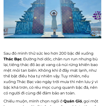
Sau đó mình thử sức leo hơn 200 bậc để xuống
Thác Bạc
. Đường hơi dốc, chân run run nhưng bù
lại, tiếng thác đổ ào ạt vang cả núi rừng khiến bao
mệt mỏi tan biến. Không khí ở đây mát lạnh, như
thể bật điều hòa tự nhiên vậy. Tuy nhiên, nếu
xuống Thác Bạc vào ngày trời mưa thì nên lưu ý vì
bậc khá trơn, có rêu mọc cung quanh bậc đá, nên
có người đi cùng để đảm bảo an toàn.
Chiều muộn, mình chọn ngồi ở
Quán Gió
, gọi một