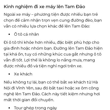
Kinh nghiệm đi xe máy lên Tam Đảo
Ngoài xe máy – phương tiện được nhiều bạn trẻ
chọn để cảm nhận trọn vẹn cung đường đèo, bạn
vẫn có nhiều lựa chọn khác để lên Tam Đảo:
Ô tô cá nhân
Đi ô tô thì khỏe hơn nhiều, đặc biệt phù hợp cho
gia đình hoặc nhóm bạn. Đường lên Tam Đảo hiện
tại khá ổn, tuy có những khúc cua gắt nhưng ô tô
vẫn đi tốt. Lợi thế là không lo nắng mưa, mang
được nhiều đồ và tiện nghỉ ngơi trên xe.
Xe khách
Nếu không tự lái, bạn có thể bắt xe khách từ Hà
Nội đi Vĩnh Yên, sau đó bắt taxi hoặc xe ôm công
nghệ lên Tam Đảo. Cách này tiết kiệm nhưng hơi
mất thời gian đổi chuyến.
Tour ghép trong ngày