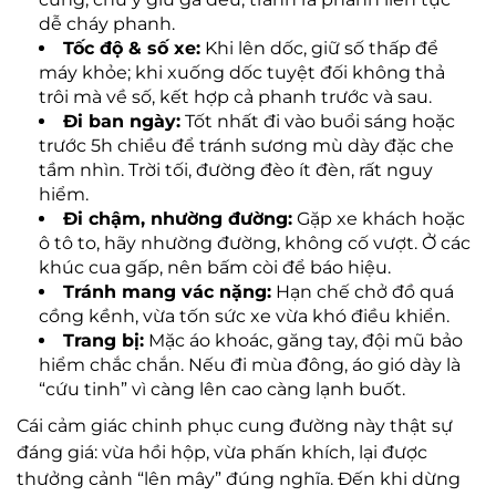
dễ cháy phanh.
Tốc độ & số xe:
Khi lên dốc, giữ số thấp để
máy khỏe; khi xuống dốc tuyệt đối không thả
trôi mà về số, kết hợp cả phanh trước và sau.
Đi ban ngày:
Tốt nhất đi vào buổi sáng hoặc
trước 5h chiều để tránh sương mù dày đặc che
tầm nhìn. Trời tối, đường đèo ít đèn, rất nguy
hiểm.
Đi chậm, nhường đường:
Gặp xe khách hoặc
ô tô to, hãy nhường đường, không cố vượt. Ở các
khúc cua gấp, nên bấm còi để báo hiệu.
Tránh mang vác nặng:
Hạn chế chở đồ quá
cồng kềnh, vừa tốn sức xe vừa khó điều khiển.
Trang bị:
Mặc áo khoác, găng tay, đội mũ bảo
hiểm chắc chắn. Nếu đi mùa đông, áo gió dày là
“cứu tinh” vì càng lên cao càng lạnh buốt.
Cái cảm giác chinh phục cung đường này thật sự
đáng giá: vừa hồi hộp, vừa phấn khích, lại được
thưởng cảnh “lên mây” đúng nghĩa. Đến khi dừng