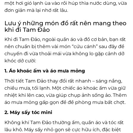
một hơi gió lạnh ùa vào rồi húp thìa nước dùng, vừa
đơn giản mà lại nhớ rất lâu.
Lưu ý những món đồ rất nên mang theo
khi đi Tam Đảo
Khi đi Tam Đảo, ngoài quần áo và đồ cơ bản, bạn rất
nên chuẩn bị thêm vài món “cứu cánh” sau đây để
chuyến đi vừa thoải mái vừa không lo gặp cảnh dở
khóc dở cười:
1. Áo khoác ấm và áo mưa mỏng
Thời tiết Tam Đảo thay đổi rất nhanh – sáng nắng,
chiều mưa, tối lạnh. Một chiếc áo khoác ấm vừa giữ
nhiệt khi lên cao, vừa giúp chụp ảnh sống ảo. Thêm
áo mưa mỏng gấp gọn để đề phòng mưa bất chợt.
2. Máy sấy tóc mini
Không khí Tam Đảo thường ẩm, quần áo và tóc rất
lâu khô. Máy sấy nhỏ gọn sẽ cực hữu ích, đặc biệt