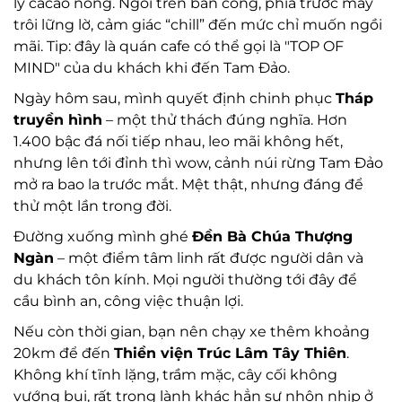
ly cacao nóng. Ngồi trên ban công, phía trước mây
trôi lững lờ, cảm giác “chill” đến mức chỉ muốn ngồi
mãi. Tip: đây là quán cafe có thể gọi là "TOP OF
MIND" của du khách khi đến Tam Đảo.
Ngày hôm sau, mình quyết định chinh phục
Tháp
truyền hình
– một thử thách đúng nghĩa. Hơn
1.400 bậc đá nối tiếp nhau, leo mãi không hết,
nhưng lên tới đỉnh thì wow, cảnh núi rừng Tam Đảo
mở ra bao la trước mắt. Mệt thật, nhưng đáng để
thử một lần trong đời.
Đường xuống mình ghé
Đền Bà Chúa Thượng
Ngàn
– một điểm tâm linh rất được người dân và
du khách tôn kính. Mọi người thường tới đây để
cầu bình an, công việc thuận lợi.
Nếu còn thời gian, bạn nên chạy xe thêm khoảng
20km để đến
Thiền viện Trúc Lâm Tây Thiên
.
Không khí tĩnh lặng, trầm mặc, cây cối không
vướng bụi, rất trong lành khác hẳn sự nhộn nhịp ở