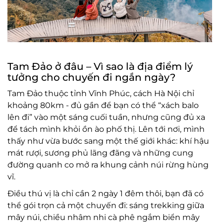
Tam Đảo ở đâu – Vì sao là địa điểm lý
tưởng cho chuyến đi ngắn ngày?
Tam Đảo thuộc tỉnh Vĩnh Phúc, cách Hà Nội chỉ
khoảng 80km - đủ gần để bạn có thể “xách balo
lên đi” vào một sáng cuối tuần, nhưng cũng đủ xa
để tách mình khỏi ồn ào phố thị. Lên tới nơi, mình
thấy như vừa bước sang một thế giới khác: khí hậu
mát rượi, sương phủ lãng đãng và những cung
đường quanh co mở ra khung cảnh núi rừng hùng
vĩ.
Điều thú vị là chỉ cần 2 ngày 1 đêm thôi, bạn đã có
thể gói trọn cả một chuyến đi: sáng trekking giữa
mây núi, chiều nhâm nhi cà phê ngắm biển mây