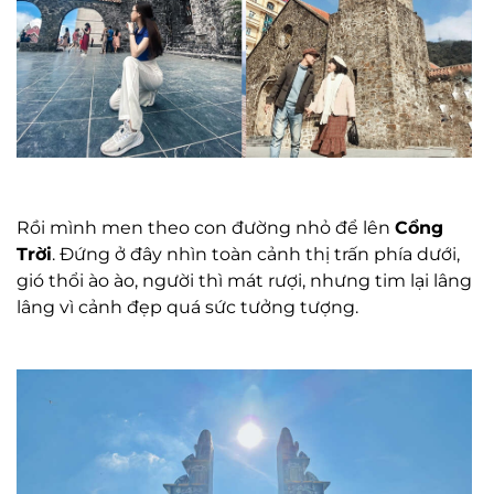
Rồi mình men theo con đường nhỏ để lên
Cổng
Trời
. Đứng ở đây nhìn toàn cảnh thị trấn phía dưới,
gió thổi ào ào, người thì mát rượi, nhưng tim lại lâng
lâng vì cảnh đẹp quá sức tưởng tượng.