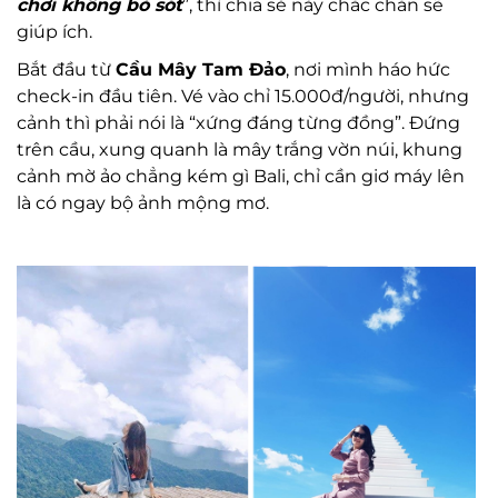
chơi không bỏ sót
”, thì chia sẻ này chắc chắn sẽ
giúp ích.
Bắt đầu từ
Cầu Mây Tam Đảo
, nơi mình háo hức
check-in đầu tiên. Vé vào chỉ 15.000đ/người, nhưng
cảnh thì phải nói là “xứng đáng từng đồng”. Đứng
trên cầu, xung quanh là mây trắng vờn núi, khung
cảnh mờ ảo chẳng kém gì Bali, chỉ cần giơ máy lên
là có ngay bộ ảnh mộng mơ.