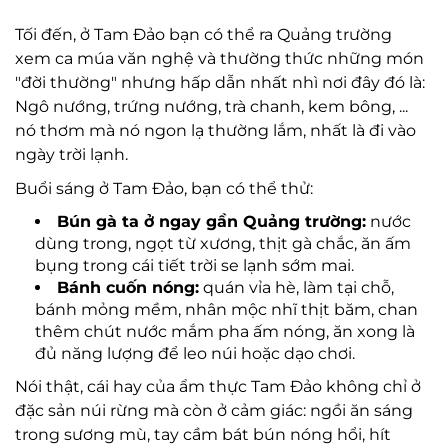
Tối đến, ở Tam Đảo bạn có thể ra Quảng trường
xem ca múa văn nghệ và thường thức những món
"đời thường" nhưng hấp dẫn nhất nhì nơi đây đó là:
Ngô nướng, trứng nướng, trà chanh, kem bông, ...
nó thơm mà nó ngon lạ thường lắm, nhất là đi vào
ngày trời lạnh.
Buổi sáng ở Tam Đảo, bạn có thể thử:
Bún gà ta ở ngay gần Quảng trường:
nước
dùng trong, ngọt từ xương, thịt gà chắc, ăn ấm
bụng trong cái tiết trời se lạnh sớm mai.
Bánh cuốn nóng:
quán vỉa hè, làm tại chỗ,
bánh mỏng mềm, nhân mộc nhĩ thịt băm, chan
thêm chút nước mắm pha ấm nóng, ăn xong là
đủ năng lượng để leo núi hoặc dạo chơi.
Nói thật, cái hay của ẩm thực Tam Đảo không chỉ ở
đặc sản núi rừng mà còn ở cảm giác: ngồi ăn sáng
trong sương mù, tay cầm bát bún nóng hổi, hít