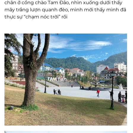
chân ở cổng chào Tam Đảo, nhìn xuống dưới thấy
mây trắng lượn quanh đèo, mình mới thấy mình đã
thực sự “chạm nóc trời” rồi