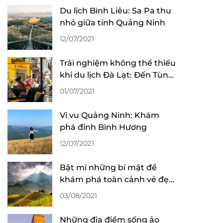
Quảng Ninh
Du lịch Bình Liêu: Sa Pa thu
Lào Cai
nhỏ giữa tỉnh Quảng Ninh
Sơn La
12/07/2021
Phú Yên
Trải nghiệm không thể thiếu
Côn Đảo
khi du lịch Đà Lạt: Đến Tùng
Phú Thọ
“làm” ly cafe!
01/07/2021
Cần Thơ
Bình Định
Vi vu Quảng Ninh: Khám
phá đỉnh Bình Hương
Vũng Tàu
Huế
12/07/2021
Nha Trang
Bật mí những bí mật để
Thanh Hóa
khám phá toàn cảnh vẻ đẹp
Tây Nguyên
mùa lúa chín ở Sa Pa
03/08/2021
Nghệ An
Những địa điểm sống ảo