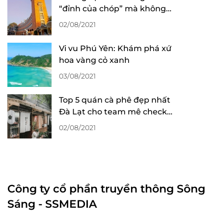
Cao Bằng
“đỉnh của chóp” mà không
Hà Giang
mất phí tại Đà Lạt
02/08/2021
Ninh Bình
Quảng Nam
Vi vu Phú Yên: Khám phá xứ
hoa vàng cỏ xanh
Bình Thuận
03/08/2021
Quảng Bình
Ninh Thuận
Top 5 quán cà phê đẹp nhất
Yên Bái
Đà Lạt cho team mê check-
in sống ảo
Điện Biên
02/08/2021
Hòa Bình
Cà Mau
Đồng Nai
Công ty cổ phần truyền thông Sông
Thái Nguyên
Sáng - SSMEDIA
Quảng Ngãi