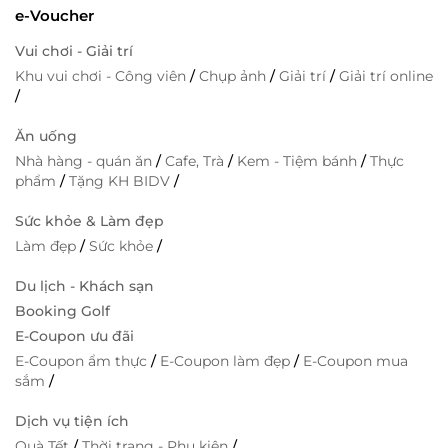
e-Voucher
Vui chơi - Giải trí
Khu vui chơi - Công viên
/
Chụp ảnh
/
Giải trí
/
Giải trí online
/
Ăn uống
Nhà hàng - quán ăn
/
Cafe, Trà
/
Kem - Tiệm bánh
/
Thực
phẩm
/
Tặng KH BIDV
/
Sức khỏe & Làm đẹp
Làm đẹp
/
Sức khỏe
/
Du lịch - Khách sạn
Booking Golf
E-Coupon ưu đãi
E-Coupon ẩm thực
/
E-Coupon làm đẹp
/
E-Coupon mua
sắm
/
Dịch vụ tiện ích
Quà Tết
/
Thời trang - Phụ kiện
/