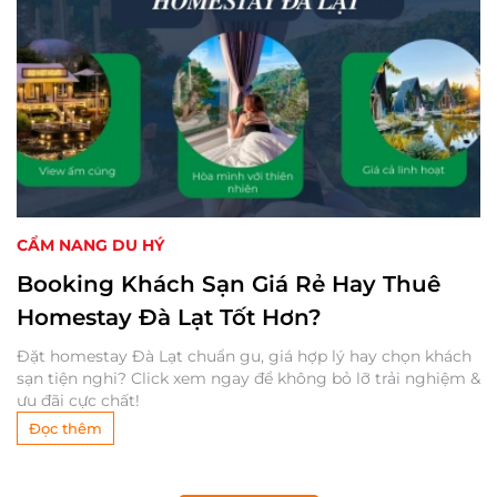
CẨM NANG DU HÝ
Booking Khách Sạn Giá Rẻ Hay Thuê
Homestay Đà Lạt Tốt Hơn?
Đặt homestay Đà Lạt chuẩn gu, giá hợp lý hay chọn khách
sạn tiện nghi? Click xem ngay để không bỏ lỡ trải nghiệm &
ưu đãi cực chất!
Đọc thêm