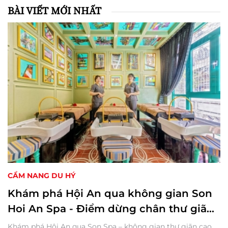
BÀI VIẾT MỚI NHẤT
CẨM NANG DU HÝ
Khám phá Hội An qua không gian Son
Hoi An Spa - Điểm dừng chân thư giãn
không thể bỏ qua
Khám phá Hội An qua Son Spa – không gian thư giãn cao