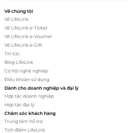
Lai Châu
Tuyên Quang
Về chúng tôi
Về LifeLink
An Giang
Về LifeLink e-Ticket
Bến Tre
Về LifeLink e-Voucher
Vĩnh Long
Về LifeLink e-Gift
Trà Vinh
Tin tức
Hậu Giang
Blog LifeLink
Cơ hội nghề nghiệp
Điều khoản sử dụng
Dành cho doanh nghiệp và đại lý
Hợp tác doanh nghiệp
Hợp tác đại lý
Chăm sóc khách hàng
Trung tâm hỗ trợ
Tích điểm LifeLink