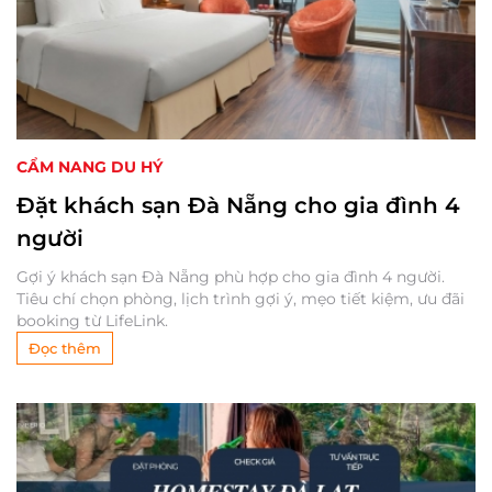
CẨM NANG DU HÝ
Đặt khách sạn Đà Nẵng cho gia đình 4
người
Gợi ý khách sạn Đà Nẵng phù hợp cho gia đình 4 người.
Tiêu chí chọn phòng, lịch trình gợi ý, mẹo tiết kiệm, ưu đãi
booking từ LifeLink.
Đọc thêm